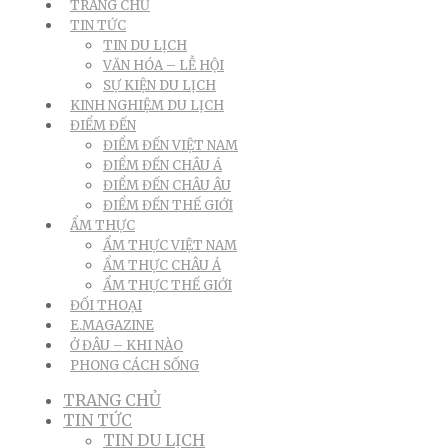
TRANG CHỦ
TIN TỨC
TIN DU LỊCH
VĂN HÓA – LỄ HỘI
SỰ KIỆN DU LỊCH
KINH NGHIỆM DU LỊCH
ĐIỂM ĐẾN
ĐIỂM ĐẾN VIỆT NAM
ĐIỂM ĐẾN CHÂU Á
ĐIỂM ĐẾN CHÂU ÂU
ĐIỂM ĐẾN THẾ GIỚI
ẨM THỰC
ẨM THỰC VIỆT NAM
ẨM THỰC CHÂU Á
ẨM THỰC THẾ GIỚI
ĐỐI THOẠI
E.MAGAZINE
Ở ĐÂU – KHI NÀO
PHONG CÁCH SỐNG
TRANG CHỦ
TIN TỨC
TIN DU LỊCH