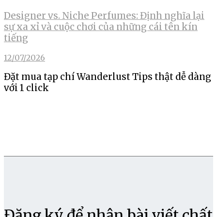
Designer vs. Niche Perfumes: Định nghĩa lại
sự xa xỉ và cuộc chơi của những cái tên kín
tiếng
12/07/2026
Đặt mua tạp chí Wanderlust Tips thật dễ dàng
với 1 click
Đăng ký để nhận bài viết chất