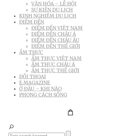
VĂN HÓA – LỄ HỘI
SỰ KIỆN DU LỊCH
KINH NGHIỆM DU LỊCH
ĐIỂM ĐẾN
ĐIỂM ĐẾN VIỆT NAM
ĐIỂM ĐẾN CHÂU Á
ĐIỂM ĐẾN CHÂU ÂU
ĐIỂM ĐẾN THẾ GIỚI
ẨM THỰC
ẨM THỰC VIỆT NAM
ẨM THỰC CHÂU Á
ẨM THỰC THẾ GIỚI
ĐỐI THOẠI
E.MAGAZINE
Ở ĐÂU – KHI NÀO
PHONG CÁCH SỐNG