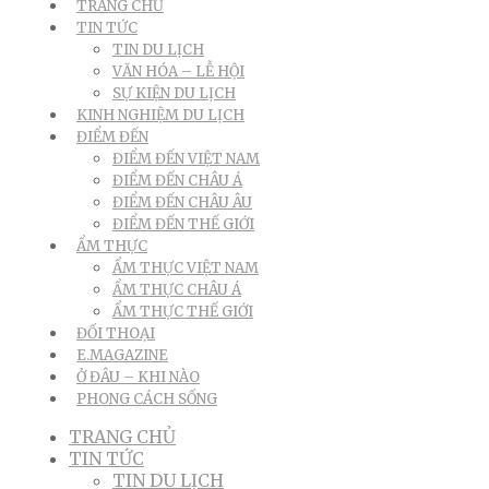
TRANG CHỦ
TIN TỨC
TIN DU LỊCH
VĂN HÓA – LỄ HỘI
SỰ KIỆN DU LỊCH
KINH NGHIỆM DU LỊCH
ĐIỂM ĐẾN
ĐIỂM ĐẾN VIỆT NAM
ĐIỂM ĐẾN CHÂU Á
ĐIỂM ĐẾN CHÂU ÂU
ĐIỂM ĐẾN THẾ GIỚI
ẨM THỰC
ẨM THỰC VIỆT NAM
ẨM THỰC CHÂU Á
ẨM THỰC THẾ GIỚI
ĐỐI THOẠI
E.MAGAZINE
Ở ĐÂU – KHI NÀO
PHONG CÁCH SỐNG
TRANG CHỦ
TIN TỨC
TIN DU LỊCH