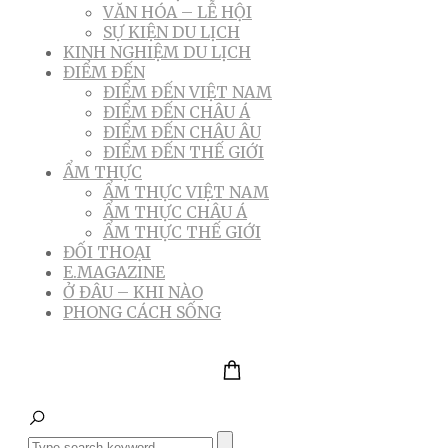
VĂN HÓA – LỄ HỘI
SỰ KIỆN DU LỊCH
KINH NGHIỆM DU LỊCH
ĐIỂM ĐẾN
ĐIỂM ĐẾN VIỆT NAM
ĐIỂM ĐẾN CHÂU Á
ĐIỂM ĐẾN CHÂU ÂU
ĐIỂM ĐẾN THẾ GIỚI
ẨM THỰC
ẨM THỰC VIỆT NAM
ẨM THỰC CHÂU Á
ẨM THỰC THẾ GIỚI
ĐỐI THOẠI
E.MAGAZINE
Ở ĐÂU – KHI NÀO
PHONG CÁCH SỐNG