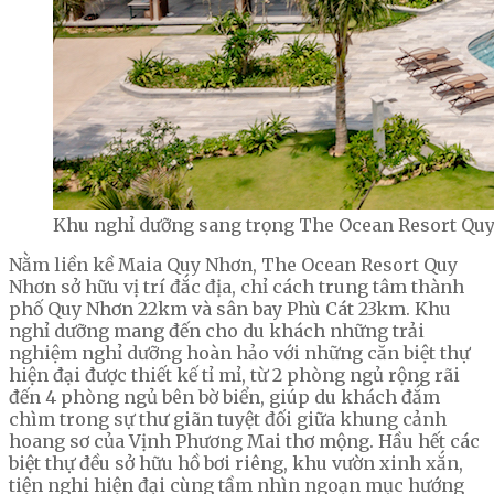
Khu nghỉ dưỡng sang trọng The Ocean Resort Quy
Nằm liền kề Maia Quy Nhơn, The Ocean Resort Quy
Nhơn sở hữu vị trí đắc địa, chỉ cách trung tâm thành
phố Quy Nhơn 22km và sân bay Phù Cát 23km. Khu
nghỉ dưỡng mang đến cho du khách những trải
nghiệm nghỉ dưỡng hoàn hảo với những căn biệt thự
hiện đại được thiết kế tỉ mỉ, từ 2 phòng ngủ rộng rãi
đến 4 phòng ngủ bên bờ biển, giúp du khách đắm
chìm trong sự thư giãn tuyệt đối giữa khung cảnh
hoang sơ của Vịnh Phương Mai thơ mộng. Hầu hết các
biệt thự đều sở hữu hồ bơi riêng, khu vườn xinh xắn,
tiện nghi hiện đại cùng tầm nhìn ngoạn mục hướng