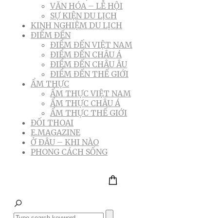
VĂN HÓA – LỄ HỘI
SỰ KIỆN DU LỊCH
KINH NGHIỆM DU LỊCH
ĐIỂM ĐẾN
ĐIỂM ĐẾN VIỆT NAM
ĐIỂM ĐẾN CHÂU Á
ĐIỂM ĐẾN CHÂU ÂU
ĐIỂM ĐẾN THẾ GIỚI
ẨM THỰC
ẨM THỰC VIỆT NAM
ẨM THỰC CHÂU Á
ẨM THỰC THẾ GIỚI
ĐỐI THOẠI
E.MAGAZINE
Ở ĐÂU – KHI NÀO
PHONG CÁCH SỐNG