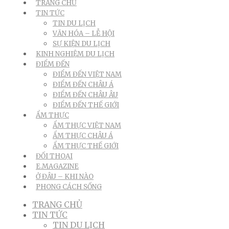
TRANG CHỦ
TIN TỨC
TIN DU LỊCH
VĂN HÓA – LỄ HỘI
SỰ KIỆN DU LỊCH
KINH NGHIỆM DU LỊCH
ĐIỂM ĐẾN
ĐIỂM ĐẾN VIỆT NAM
ĐIỂM ĐẾN CHÂU Á
ĐIỂM ĐẾN CHÂU ÂU
ĐIỂM ĐẾN THẾ GIỚI
ẨM THỰC
ẨM THỰC VIỆT NAM
ẨM THỰC CHÂU Á
ẨM THỰC THẾ GIỚI
ĐỐI THOẠI
E.MAGAZINE
Ở ĐÂU – KHI NÀO
PHONG CÁCH SỐNG
TRANG CHỦ
TIN TỨC
TIN DU LỊCH