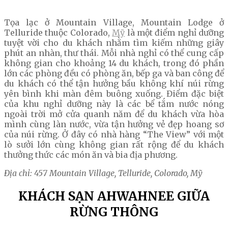
Tọa lạc ở Mountain Village, Mountain Lodge ở
Telluride thuộc Colorado,
Mỹ
là một điểm nghỉ dưỡng
tuyệt vời cho du khách nhằm tìm kiếm những giây
phút an nhàn, thư thái. Mỗi nhà nghỉ có thể cung cấp
không gian cho khoảng 14 du khách, trong đó phần
lớn các phòng đều có phòng ăn, bếp ga và ban công để
du khách có thể tận hưởng bầu không khí núi rừng
yên bình khi màn đêm buông xuống. Điểm đặc biệt
của khu nghỉ dưỡng này là các bể tắm nước nóng
ngoài trời mở cửa quanh năm để du khách vừa hòa
mình cùng làn nước, vừa tận hưởng vẻ đẹp hoang sơ
của núi rừng. Ở đây có nhà hàng “The View” với một
lò sưởi lớn cùng không gian rất rộng để du khách
thưởng thức các món ăn và bia địa phương.
Địa chỉ: 457 Mountain Village,
Telluride
, Colorado, Mỹ
KHÁCH SẠN AHWAHNEE GIỮA
RỪNG THÔNG