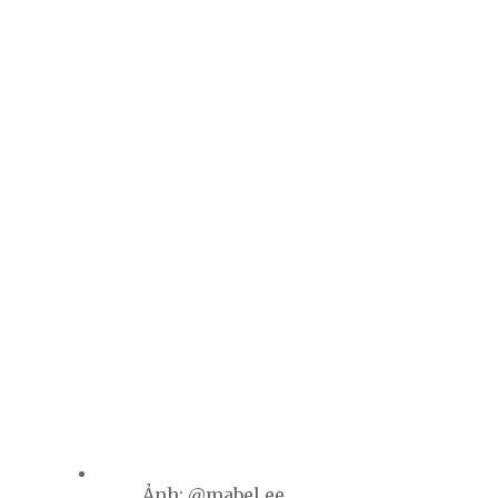
Ảnh: @mabel.ee