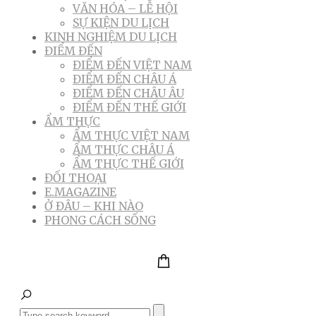
VĂN HÓA – LỄ HỘI
SỰ KIỆN DU LỊCH
KINH NGHIỆM DU LỊCH
ĐIỂM ĐẾN
ĐIỂM ĐẾN VIỆT NAM
ĐIỂM ĐẾN CHÂU Á
ĐIỂM ĐẾN CHÂU ÂU
ĐIỂM ĐẾN THẾ GIỚI
ẨM THỰC
ẨM THỰC VIỆT NAM
ẨM THỰC CHÂU Á
ẨM THỰC THẾ GIỚI
ĐỐI THOẠI
E.MAGAZINE
Ở ĐÂU – KHI NÀO
PHONG CÁCH SỐNG