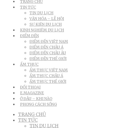
TRANG CHỦ
TIN TỨC
TIN DU LỊCH
VĂN HÓA – LỄ HỘI
SỰ KIỆN DU LỊCH
KINH NGHIỆM DU LỊCH
ĐIỂM ĐẾN
ĐIỂM ĐẾN VIỆT NAM
ĐIỂM ĐẾN CHÂU Á
ĐIỂM ĐẾN CHÂU ÂU
ĐIỂM ĐẾN THẾ GIỚI
ẨM THỰC
ẨM THỰC VIỆT NAM
ẨM THỰC CHÂU Á
ẨM THỰC THẾ GIỚI
ĐỐI THOẠI
E.MAGAZINE
Ở ĐÂU – KHI NÀO
PHONG CÁCH SỐNG
TRANG CHỦ
TIN TỨC
TIN DU LỊCH