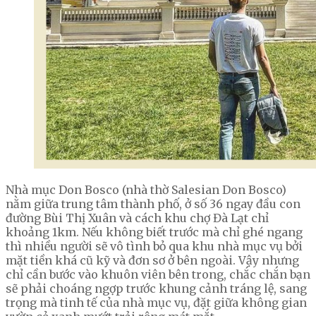
Nhà mục Don Bosco (nhà thờ Salesian Don Bosco)
nằm giữa trung tâm thành phố, ở số 36 ngay đầu con
đường Bùi Thị Xuân và cách khu chợ Đà Lạt chỉ
khoảng 1km. Nếu không biết trước mà chỉ ghé ngang
thì nhiều người sẽ vô tình bỏ qua khu nhà mục vụ bởi
mặt tiền khá cũ kỹ và đơn sơ ở bên ngoài. Vậy nhưng
chỉ cần bước vào khuôn viên bên trong, chắc chắn bạn
sẽ phải choáng ngợp trước khung cảnh tráng lệ, sang
trọng mà tinh tế của nhà mục vụ, đặt giữa không gian