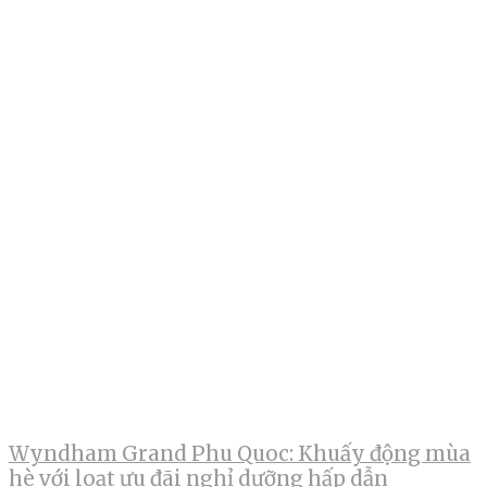
Wyndham Grand Phu Quoc: Khuấy động mùa
hè với loạt ưu đãi nghỉ dưỡng hấp dẫn