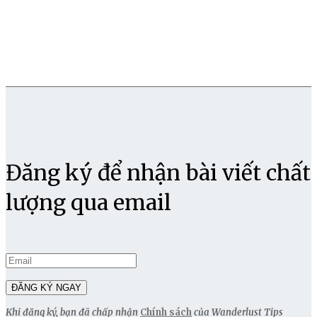
Đăng ký để nhận bài viết chất
lượng qua email
Khi đăng ký, bạn đã chấp nhận
Chính sách
của Wanderlust Tips