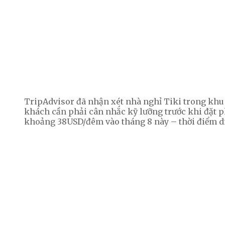
TripAdvisor đã nhận xét nhà nghỉ Tiki trong khu 
khách cần phải cân nhắc kỹ lưỡng trước khi đặt p
khoảng 38USD/đêm vào tháng 8 này – thời điểm d