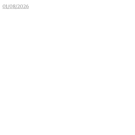
01/08/2026