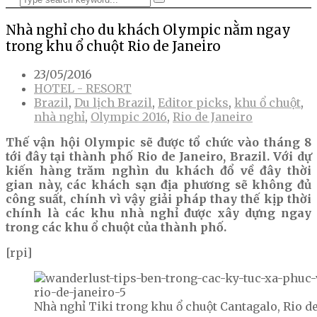
Nhà nghỉ cho du khách Olympic nằm ngay
trong khu ổ chuột Rio de Janeiro
23/05/2016
HOTEL - RESORT
Brazil
,
Du lịch Brazil
,
Editor picks
,
khu ổ chuột
,
nhà nghỉ
,
Olympic 2016
,
Rio de Janeiro
Thế vận hội Olympic sẽ được tổ chức vào tháng 8
tới đây tại thành phố Rio de Janeiro, Brazil. Với dự
kiến hàng trăm nghìn du khách đổ về đây thời
gian này, các khách sạn địa phương sẽ không đủ
công suất, chính vì vậy giải pháp thay thế kịp thời
chính là các khu nhà nghỉ được xây dựng ngay
trong các khu ổ chuột của thành phố.
[rpi]
Nhà nghỉ Tiki trong khu ổ chuột Cantagalo, Rio de