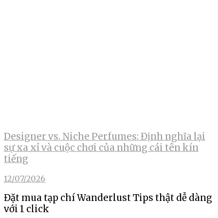
Designer vs. Niche Perfumes: Định nghĩa lại
sự xa xỉ và cuộc chơi của những cái tên kín
tiếng
12/07/2026
Đặt mua tạp chí Wanderlust Tips thật dễ dàng
với 1 click