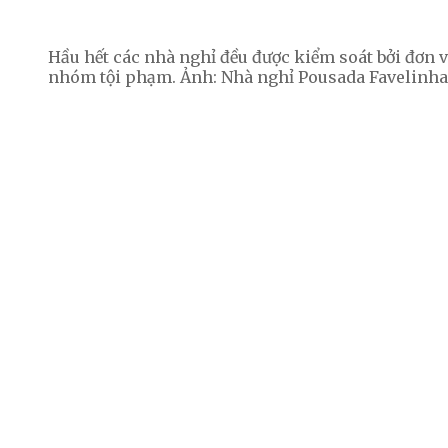
Hầu hết các nhà nghỉ đều được kiểm soát bởi đơn v
nhóm tội phạm. Ảnh: Nhà nghỉ Pousada Favelinha