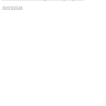
30/07/2026