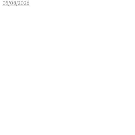
05/08/2026