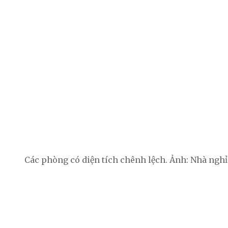
Các phòng có diện tích chênh lệch. Ảnh: Nhà nghỉ