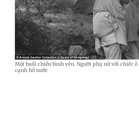
Một buổi chiều bình yên. Người phụ nữ với chiếc ô
cạnh hồ nước