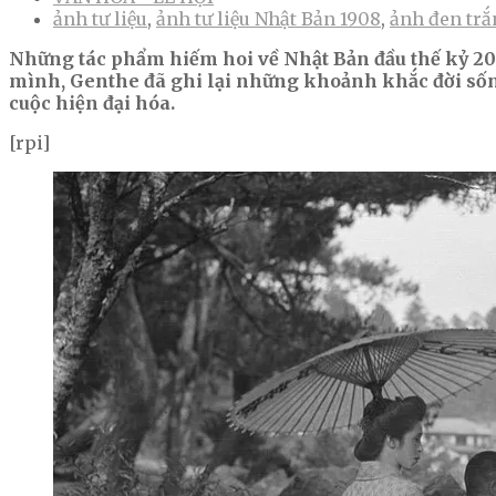
ảnh tư liệu
,
ảnh tư liệu Nhật Bản 1908
,
ảnh đen trắ
Những tác phẩm hiếm hoi về Nhật Bản đầu thế kỷ 20 
mình, Genthe đã ghi lại những khoảnh khắc đời sống
cuộc hiện đại hóa.
[rpi]