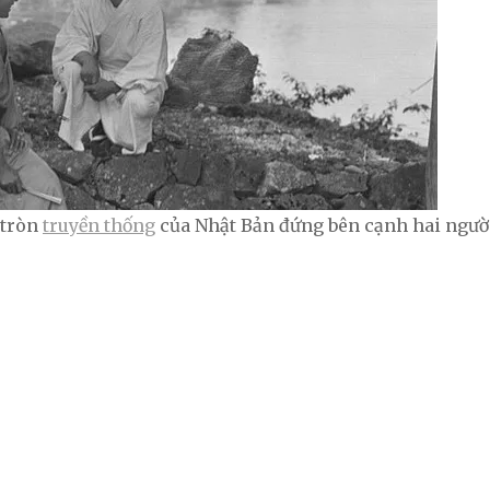
 tròn
truyền thống
của Nhật Bản đứng bên cạnh hai người