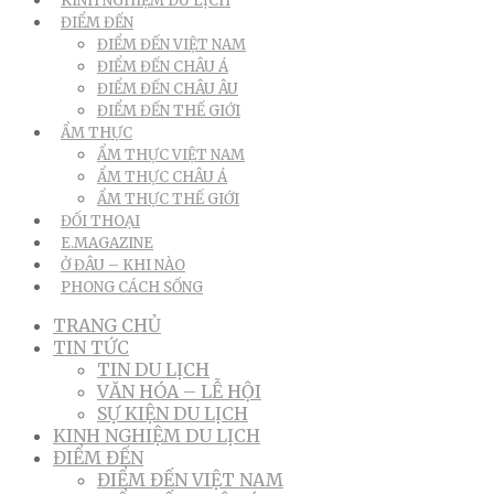
KINH NGHIỆM DU LỊCH
ĐIỂM ĐẾN
ĐIỂM ĐẾN VIỆT NAM
ĐIỂM ĐẾN CHÂU Á
ĐIỂM ĐẾN CHÂU ÂU
ĐIỂM ĐẾN THẾ GIỚI
ẨM THỰC
ẨM THỰC VIỆT NAM
ẨM THỰC CHÂU Á
ẨM THỰC THẾ GIỚI
ĐỐI THOẠI
E.MAGAZINE
Ở ĐÂU – KHI NÀO
PHONG CÁCH SỐNG
TRANG CHỦ
TIN TỨC
TIN DU LỊCH
VĂN HÓA – LỄ HỘI
SỰ KIỆN DU LỊCH
KINH NGHIỆM DU LỊCH
ĐIỂM ĐẾN
ĐIỂM ĐẾN VIỆT NAM