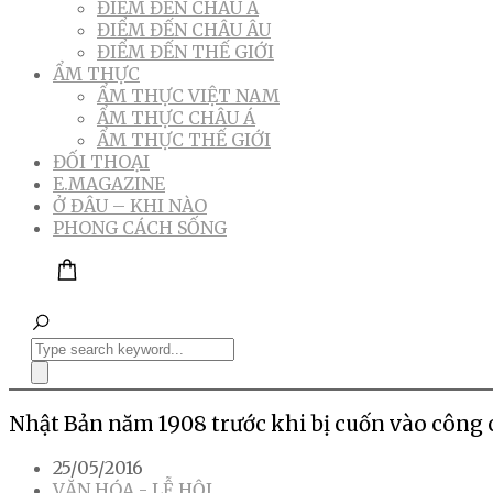
ĐIỂM ĐẾN CHÂU Á
ĐIỂM ĐẾN CHÂU ÂU
ĐIỂM ĐẾN THẾ GIỚI
ẨM THỰC
ẨM THỰC VIỆT NAM
ẨM THỰC CHÂU Á
ẨM THỰC THẾ GIỚI
ĐỐI THOẠI
E.MAGAZINE
Ở ĐÂU – KHI NÀO
PHONG CÁCH SỐNG
Nhật Bản năm 1908 trước khi bị cuốn vào công 
25/05/2016
VĂN HÓA - LỄ HỘI