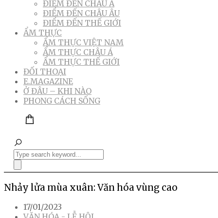
ĐIỂM ĐẾN CHÂU Á
ĐIỂM ĐẾN CHÂU ÂU
ĐIỂM ĐẾN THẾ GIỚI
ẨM THỰC
ẨM THỰC VIỆT NAM
ẨM THỰC CHÂU Á
ẨM THỰC THẾ GIỚI
ĐỐI THOẠI
E.MAGAZINE
Ở ĐÂU – KHI NÀO
PHONG CÁCH SỐNG
Nhảy lửa mùa xuân: Văn hóa vùng cao
17/01/2023
VĂN HÓA - LỄ HỘI