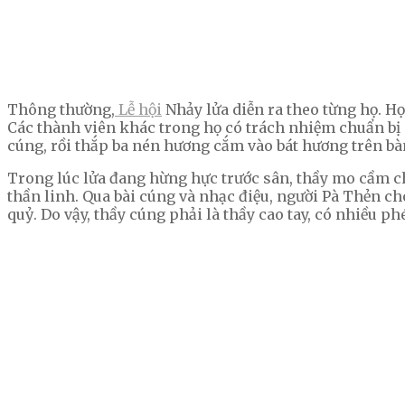
Thông thường,
Lễ hội
Nhảy lửa diễn ra theo từng họ. Họ 
Các thành viên khác trong họ có trách nhiệm chuẩn bị c
cúng, rồi thắp ba nén hương cắm vào bát hương trên bà
Trong lúc lửa đang hừng hực trước sân, thầy mo cầm chi
thần linh. Qua bài cúng và nhạc điệu, người Pà Thẻn cho
quỷ. Do vậy, thầy cúng phải là thầy cao tay, có nhiều p