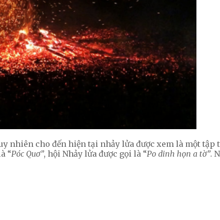
 tuy nhiên cho đến hiện tại nhảy lửa được xem là một tập
à “
Póc Quơ”
, hội Nhảy lửa được gọi là “
Po dinh họn a tờ”
. 