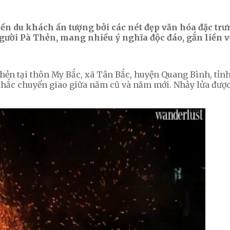
ến du khách ấn tượng bởi các nét đẹp văn hóa đặc trư
gười Pà Thẻn, mang nhiều ý nghĩa độc đáo, gắn liền v
 Thẻn tại thôn My Bắc, xã Tân Bắc, huyện Quang Bình, tỉn
hắc chuyển giao giữa năm cũ và năm mới. Nhảy lửa được