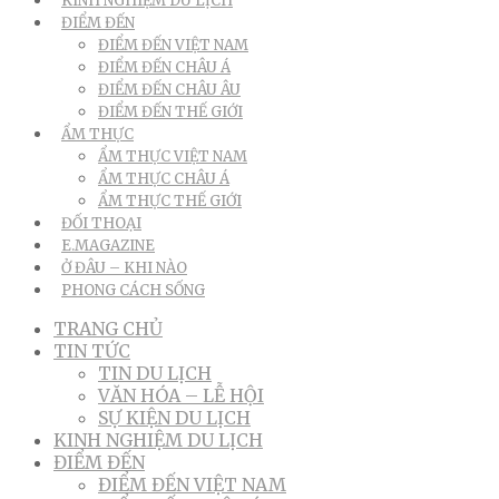
KINH NGHIỆM DU LỊCH
ĐIỂM ĐẾN
ĐIỂM ĐẾN VIỆT NAM
ĐIỂM ĐẾN CHÂU Á
ĐIỂM ĐẾN CHÂU ÂU
ĐIỂM ĐẾN THẾ GIỚI
ẨM THỰC
ẨM THỰC VIỆT NAM
ẨM THỰC CHÂU Á
ẨM THỰC THẾ GIỚI
ĐỐI THOẠI
E.MAGAZINE
Ở ĐÂU – KHI NÀO
PHONG CÁCH SỐNG
TRANG CHỦ
TIN TỨC
TIN DU LỊCH
VĂN HÓA – LỄ HỘI
SỰ KIỆN DU LỊCH
KINH NGHIỆM DU LỊCH
ĐIỂM ĐẾN
ĐIỂM ĐẾN VIỆT NAM