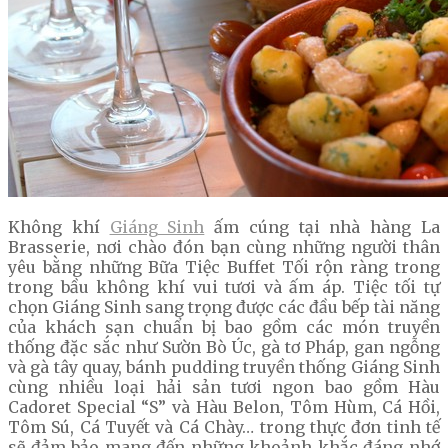
Không khí
Giáng Sinh
ấm cúng tại nhà hàng La
Brasserie, nơi chào đón bạn cùng những người thân
yêu bằng những Bữa Tiệc Buffet Tối rộn ràng trong
trong bầu không khí vui tươi và ấm áp. Tiệc tối tự
chọn Giáng Sinh sang trọng được các đầu bếp tài năng
của khách sạn chuẩn bị bao gồm các món truyền
thống đặc sắc như Sườn Bò Úc, gà tơ Pháp, gan ngỗng
và gà tây quay, bánh pudding truyền thống Giáng Sinh
cùng nhiều loại hải sản tươi ngon bao gồm Hàu
Cadoret Special “S” và Hàu Belon, Tôm Hùm, Cá Hồi,
Tôm Sú, Cá Tuyết và Cá Chày… trong thực đơn tinh tế
sẽ đảm bảo mang đến những khoảnh khắc đáng nhớ