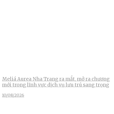
Meliá Aurea Nha Trang ra mắt, mở ra chương
mới trong lĩnh vực dịch vụ lưu trú sang trọng
10/08/2026