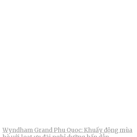
Wyndham Grand Phu Quoc: Khuấy động mùa