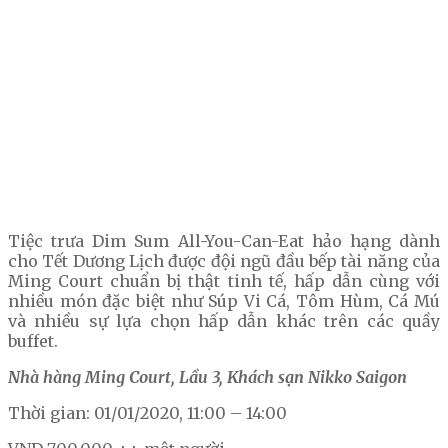
Tiệc trưa Dim Sum All-You-Can-Eat hảo hạng dành
cho Tết Dương Lịch được đội ngũ đầu bếp tài năng của
Ming Court chuẩn bị thật tinh tế, hấp dẫn cùng với
nhiều món đặc biệt như Súp Vi Cá, Tôm Hùm, Cá Mú
và nhiều sự lựa chọn hấp dẫn khác trên các quầy
buffet.
Nhà hàng Ming Court, Lầu 3, Khách sạn Nikko Saigon
Thời gian: 01/01/2020, 11:00 – 14:00