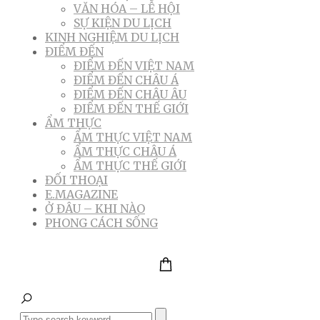
VĂN HÓA – LỄ HỘI
SỰ KIỆN DU LỊCH
KINH NGHIỆM DU LỊCH
ĐIỂM ĐẾN
ĐIỂM ĐẾN VIỆT NAM
ĐIỂM ĐẾN CHÂU Á
ĐIỂM ĐẾN CHÂU ÂU
ĐIỂM ĐẾN THẾ GIỚI
ẨM THỰC
ẨM THỰC VIỆT NAM
ẨM THỰC CHÂU Á
ẨM THỰC THẾ GIỚI
ĐỐI THOẠI
E.MAGAZINE
Ở ĐÂU – KHI NÀO
PHONG CÁCH SỐNG