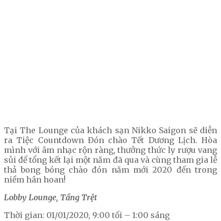
Tại The Lounge của khách sạn Nikko Saigon sẽ diễn
ra Tiệc Countdown Đón chào Tết Dương Lịch. Hòa
mình với âm nhạc rộn ràng, thưởng thức ly rượu vang
sủi để tổng kết lại một năm đã qua và cùng tham gia lễ
thả bong bóng chào đón năm mới 2020 đến trong
niềm hân hoan!
Lobby Lounge, Tầng Trệt
Thời gian: 01/01/2020, 9:00 tối – 1:00 sáng