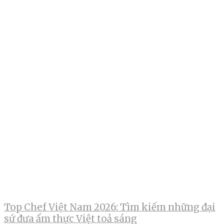
Top Chef Việt Nam 2026: Tìm kiếm những đại
sứ đưa ẩm thực Việt toả sáng