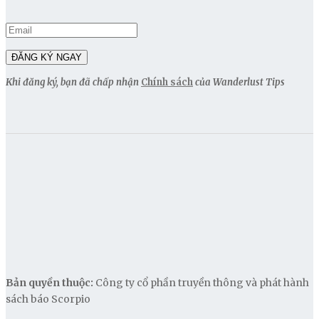
Khi đăng ký, bạn đã chấp nhận
Chính sách
của Wanderlust Tips
Bản quyền thuộc:
Công ty cổ phần truyền thông và phát hành
sách báo Scorpio