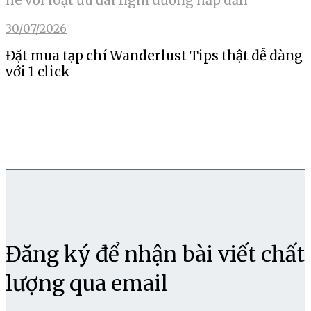
hè với loạt ưu đãi nghỉ dưỡng hấp dẫn
30/07/2026
Đặt mua tạp chí Wanderlust Tips thật dễ dàng
với 1 click
Đăng ký để nhận bài viết chất
lượng qua email