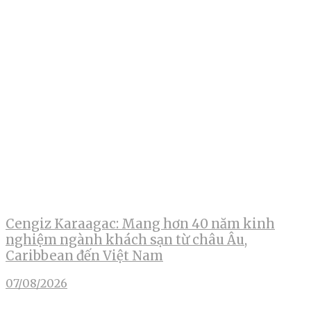
Cengiz Karaagac: Mang hơn 40 năm kinh
nghiệm ngành khách sạn từ châu Âu,
Caribbean đến Việt Nam
07/08/2026