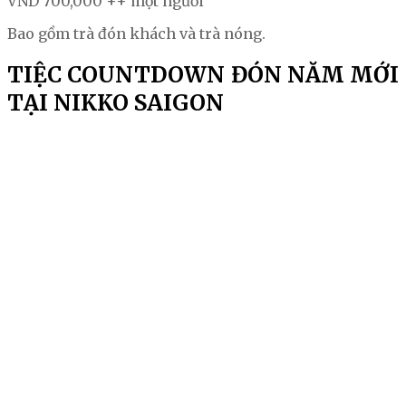
VND 700,000 ++ một người
Bao gồm trà đón khách và trà nóng.
TIỆC COUNTDOWN ĐÓN NĂM MỚI
TẠI NIKKO SAIGON