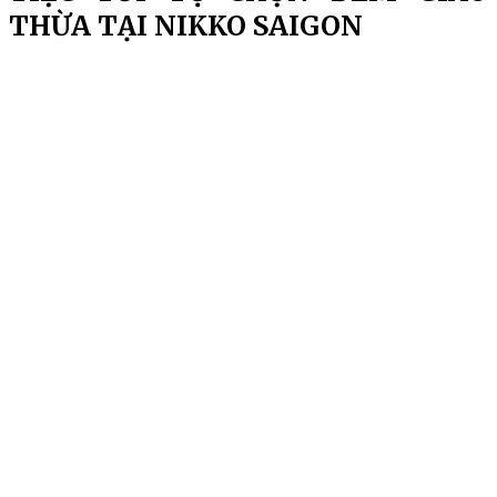
THỪA TẠI NIKKO SAIGON