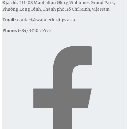
Địa chỉ:
T11-08 Manhattan Glory, Vinhomes Grand Park,
Phường Long Bình, Thành phố Hồ Chí Minh, Việt Nam.
Email :
contact@wanderlusttips.asia
Phone:
(+84) 3420 55555