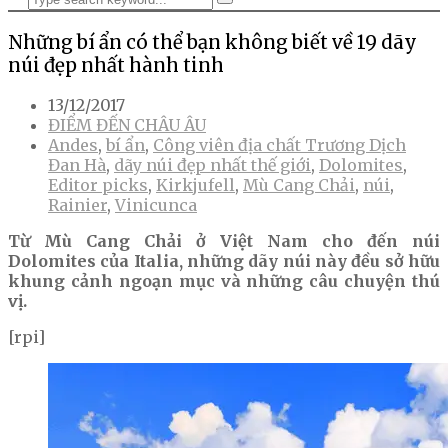
Những bí ẩn có thể bạn không biết về 19 dãy
núi đẹp nhất hành tinh
13/12/2017
ĐIỂM ĐẾN CHÂU ÂU
Andes
,
bí ẩn
,
Công viên địa chất Trương Dịch
Đan Hà
,
dãy núi đẹp nhất thế giới
,
Dolomites
,
Editor picks
,
Kirkjufell
,
Mù Cang Chải
,
núi
,
Rainier
,
Vinicunca
Từ Mù Cang Chải ở Việt Nam cho đến núi
Dolomites của Italia, những dãy núi này đều sở hữu
khung cảnh ngoạn mục và những câu chuyện thú
vị.
[rpi]