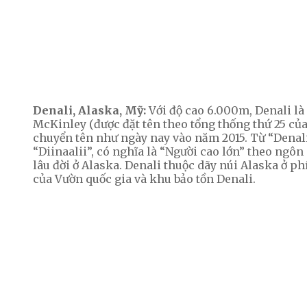
Denali, Alaska, Mỹ:
Với độ cao 6.000m, Denali là 
McKinley
(được đặt tên theo tổng thống thứ 25 củ
chuyển tên như ngày nay vào năm 2015.
Từ “Denali
“Diinaalii”, có nghĩa là “Người cao lớn” theo ngô
lâu đời ở Alaska. Denali thuộc dãy núi Alaska ở ph
của Vườn quốc gia và khu bảo tồn Denali.