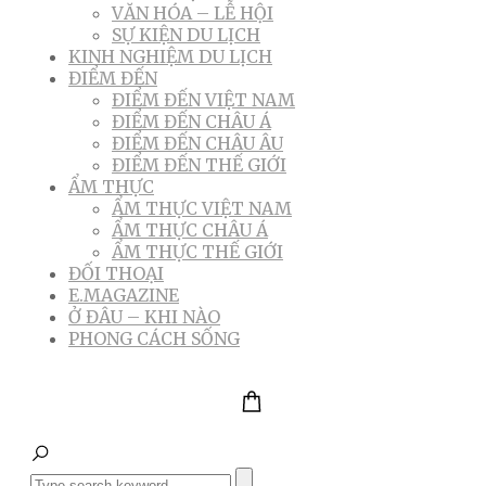
VĂN HÓA – LỄ HỘI
SỰ KIỆN DU LỊCH
KINH NGHIỆM DU LỊCH
ĐIỂM ĐẾN
ĐIỂM ĐẾN VIỆT NAM
ĐIỂM ĐẾN CHÂU Á
ĐIỂM ĐẾN CHÂU ÂU
ĐIỂM ĐẾN THẾ GIỚI
ẨM THỰC
ẨM THỰC VIỆT NAM
ẨM THỰC CHÂU Á
ẨM THỰC THẾ GIỚI
ĐỐI THOẠI
E.MAGAZINE
Ở ĐÂU – KHI NÀO
PHONG CÁCH SỐNG