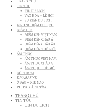
TRANG CHỦ
TIN TỨC
TIN DU LỊCH
VĂN HÓA – LỄ HỘI
SỰ KIỆN DU LỊCH
KINH NGHIỆM DU LỊCH
ĐIỂM ĐẾN
ĐIỂM ĐẾN VIỆT NAM
ĐIỂM ĐẾN CHÂU Á
ĐIỂM ĐẾN CHÂU ÂU
ĐIỂM ĐẾN THẾ GIỚI
ẨM THỰC
ẨM THỰC VIỆT NAM
ẨM THỰC CHÂU Á
ẨM THỰC THẾ GIỚI
ĐỐI THOẠI
E.MAGAZINE
Ở ĐÂU – KHI NÀO
PHONG CÁCH SỐNG
TRANG CHỦ
TIN TỨC
TIN DU LỊCH