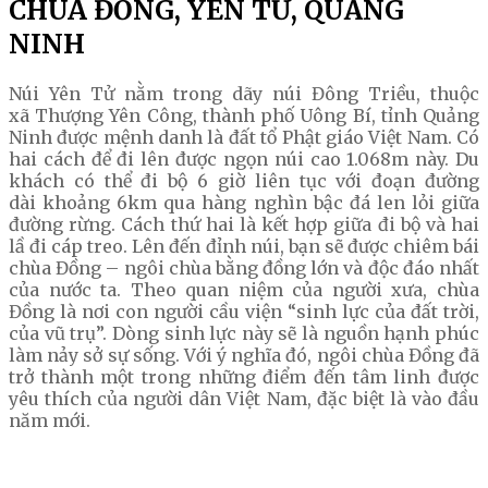
CHÙA ĐỒNG, YÊN TỬ, QUẢNG
NINH
Núi Yên Tử nằm trong dãy núi Đông Triều, thuộc
xã Thượng Yên Công, thành phố Uông Bí, tỉnh Quảng
Ninh được mệnh danh là đất tổ Phật giáo Việt Nam. Có
hai cách để đi lên được ngọn núi cao 1.068m này. Du
khách có thể đi bộ 6 giờ liên tục với đoạn đường
dài khoảng 6km qua hàng nghìn bậc đá len lỏi giữa
đường rừng. Cách thứ hai là kết hợp giữa đi bộ và hai
lầ đi cáp treo. Lên đến đỉnh núi, bạn sẽ được chiêm bái
chùa Đồng – ngôi chùa bằng đồng lớn và độc đáo nhất
của nước ta. Theo quan niệm của người xưa, chùa
Đồng là nơi con người cầu viện “sinh lực của đất trời,
của vũ trụ”. Dòng sinh lực này sẽ là nguồn hạnh phúc
làm nảy sở sự sống. Với ý nghĩa đó, ngôi chùa Đồng đã
trở thành một trong những điểm đến tâm linh được
yêu thích của người dân Việt Nam, đặc biệt là vào đầu
năm mới.