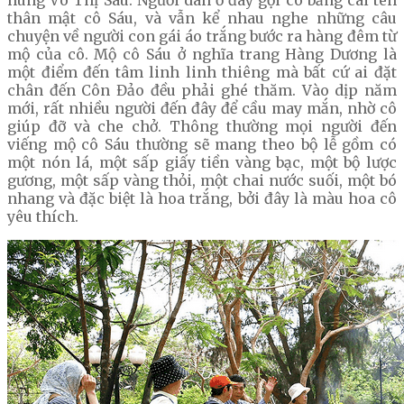
hùng Võ Thị Sáu. Người dân ở đây gọi cô bằng cái tên
thân mật cô Sáu, và vẫn kể nhau nghe những câu
chuyện về người con gái áo trắng bước ra hàng đêm từ
mộ của cô. Mộ cô Sáu ở nghĩa trang Hàng Dương là
một điểm đến tâm linh linh thiêng mà bất cứ ai đặt
chân đến Côn Đảo đều phải ghé thăm. Vào dịp năm
mới, rất nhiều người đến đây để cầu may mắn, nhờ cô
giúp đỡ và che chở. Thông thường mọi người đến
viếng mộ cô Sáu thường sẽ mang theo bộ lễ gồm có
một nón lá, một sấp giấy tiền vàng bạc, một bộ lược
gương, một sấp vàng thỏi, một chai nước suối, một bó
nhang và đặc biệt là hoa trắng, bởi đây là màu hoa cô
yêu thích.