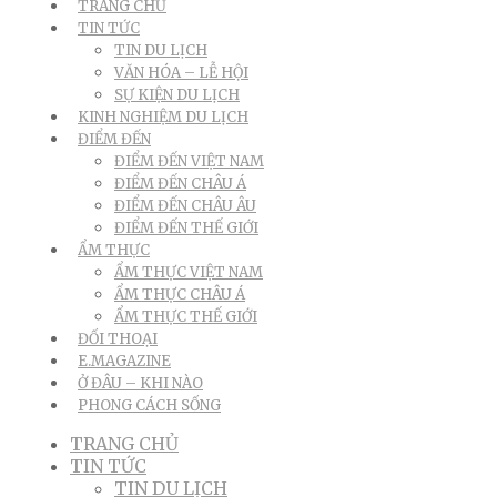
TRANG CHỦ
TIN TỨC
TIN DU LỊCH
VĂN HÓA – LỄ HỘI
SỰ KIỆN DU LỊCH
KINH NGHIỆM DU LỊCH
ĐIỂM ĐẾN
ĐIỂM ĐẾN VIỆT NAM
ĐIỂM ĐẾN CHÂU Á
ĐIỂM ĐẾN CHÂU ÂU
ĐIỂM ĐẾN THẾ GIỚI
ẨM THỰC
ẨM THỰC VIỆT NAM
ẨM THỰC CHÂU Á
ẨM THỰC THẾ GIỚI
ĐỐI THOẠI
E.MAGAZINE
Ở ĐÂU – KHI NÀO
PHONG CÁCH SỐNG
TRANG CHỦ
TIN TỨC
TIN DU LỊCH