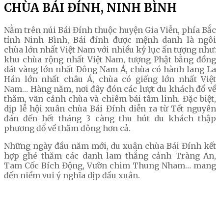
CHÙA BÁI ĐÍNH, NINH BÌNH
Nằm trên núi Bái Đính thuộc huyện Gia Viễn, phía Bắc
tỉnh Ninh Bình, Bái đính được mệnh danh là ngôi
chùa lớn nhất Việt Nam với nhiều kỷ lục ấn tượng như:
khu chùa rộng nhất Việt Nam, tượng Phật bằng đồng
dát vàng lớn nhất Đông Nam Á, chùa có hành lang La
Hán lớn nhất châu Á, chùa có giếng lớn nhất Việt
Nam… Hàng năm, nơi đây đón các lượt du khách đổ về
thăm, vãn cảnh chùa và chiêm bái tâm linh. Đặc biệt,
dịp lễ hội xuân chùa Bái Đính diễn ra từ Tết nguyên
đán đến hết tháng 3 càng thu hút du khách thập
phương đổ về thăm đông hơn cả.
Những ngày đầu năm mới, du xuân chùa Bái Đính kết
hợp ghé thăm các danh lam thắng cảnh Tràng An,
Tam Cốc Bích Động, Vườn chim Thung Nham… mang
đến niềm vui ý nghĩa dịp đầu xuân.