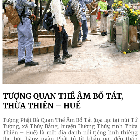
TƯỢNG QUAN THẾ ÂM BỒ TÁT,
THỪA THIÊN – HUẾ
Tượng Phật Bà Quan Thế Âm Bồ Tát (tọa lạc tại núi Tứ
Tượng, xã Thủy Bằng, huyện Hương Thủy, tỉnh Thừa
Thiên – Huế) là một địa danh nổi tiếng linh thiêng
thu hút hàng ngàn Phật tử từ khắp nơi đến thắp