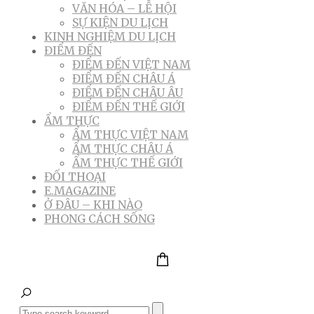
VĂN HÓA – LỄ HỘI
SỰ KIỆN DU LỊCH
KINH NGHIỆM DU LỊCH
ĐIỂM ĐẾN
ĐIỂM ĐẾN VIỆT NAM
ĐIỂM ĐẾN CHÂU Á
ĐIỂM ĐẾN CHÂU ÂU
ĐIỂM ĐẾN THẾ GIỚI
ẨM THỰC
ẨM THỰC VIỆT NAM
ẨM THỰC CHÂU Á
ẨM THỰC THẾ GIỚI
ĐỐI THOẠI
E.MAGAZINE
Ở ĐÂU – KHI NÀO
PHONG CÁCH SỐNG