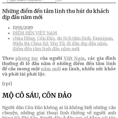
Những điểm đến tâm linh thu hút du khách
dịp đầu năm mới
17/01/2019
ĐIỂM ĐẾN VIỆT NAM
chùa Đồng
,
Côn Đảo
,
du lịch tâm linh
,
Fansipan
,
Miếu Bà Chúa Xứ
,
Yên Tử
,
đi đâu dịp đầu năm
,
điểm đến tâm linh đầu năm mới
Theo
phong tục
của người
Việt Nam
, các gia đình
thường đi lễ đầu năm ở những điểm đến tâm linh
để cầu mong một
năm mới
an lành, nhiều sức khỏe
và phát tài phát lộc.
[rpi]
MỘ CÔ SÁU, CÔN ĐẢO
Người dân Côn Đảo không ai là không biết những câu
chuyện, những giai thoại linh thiêng về người anh