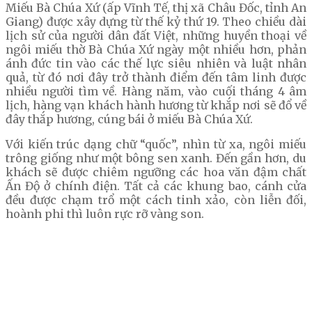
Miếu Bà Chúa Xứ (ấp Vĩnh Tế, thị xã Châu Đốc, tỉnh An
Giang) được xây dựng từ thế kỷ thứ 19. Theo chiều dài
lịch sử của người dân đất Việt, những huyền thoại về
ngôi miếu thờ Bà Chúa Xứ ngày một nhiều hơn, phản
ánh đức tin vào các thế lực siêu nhiên và luật nhân
quả, từ đó nơi đây trở thành điểm đến tâm linh được
nhiều người tìm về. Hàng năm, vào cuối tháng 4 âm
lịch, hàng vạn khách hành hương từ khắp nơi sẽ đổ về
đây thắp hương, cúng bái ở miếu Bà Chúa Xứ.
Với kiến trúc dạng chữ “quốc”, nhìn từ xa, ngôi miếu
trông giống như một bông sen xanh. Đến gần hơn, du
khách sẽ được chiêm ngưỡng các hoa văn đậm chất
Ấn Độ ở chính điện. Tất cả các khung bao, cánh cửa
đều được chạm trổ một cách tinh xảo, còn liễn đối,
hoành phi thì luôn rực rỡ vàng son.