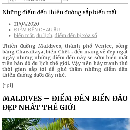
Những điểm đến thiên đường sắp biến mất
21/04/2020
ĐIỂM ĐẾN CHÂU ÂU
biến mất
,
du lịch
,
điểm đến bị xóa sổ
Thiên đường Maldives, thành phố Venice, sông
băng Chacaltaya, biển Chết… đều mang vẻ đẹp ngất
ngây nhưng những điểm đến này sẽ sớm biến mất
trên bản đồ du lịch thế giới. Vậy nên hãy tranh thủ
thời gian sắp tới để ghé thăm những điểm đến
thiên đường dưới đây nhé.
[rpi]
MALDIVES – ĐIỂM ĐẾN BIỂN ĐẢO
ĐẸP NHẤT THẾ GIỚI