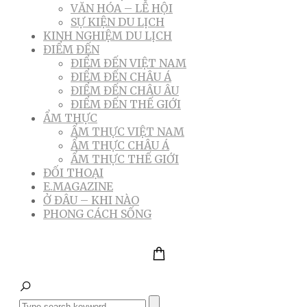
VĂN HÓA – LỄ HỘI
SỰ KIỆN DU LỊCH
KINH NGHIỆM DU LỊCH
ĐIỂM ĐẾN
ĐIỂM ĐẾN VIỆT NAM
ĐIỂM ĐẾN CHÂU Á
ĐIỂM ĐẾN CHÂU ÂU
ĐIỂM ĐẾN THẾ GIỚI
ẨM THỰC
ẨM THỰC VIỆT NAM
ẨM THỰC CHÂU Á
ẨM THỰC THẾ GIỚI
ĐỐI THOẠI
E.MAGAZINE
Ở ĐÂU – KHI NÀO
PHONG CÁCH SỐNG