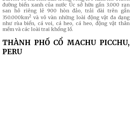
đường biển xanh của nước Úc sở hữu gần 3.000 rạn
san hô riêng lẻ 900 hòn đảo, trải dài trên gần
2
350.000km
và vô vàn những loài động vật đa dạng
như rùa biển, cá voi, cá heo, cá heo, động vật thân
mềm và các loài trai khổng lồ.
THÀNH PHỐ CỔ MACHU PICCHU,
PERU