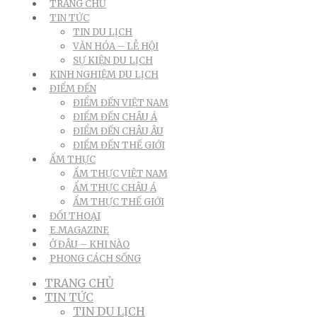
TRANG CHỦ
TIN TỨC
TIN DU LỊCH
VĂN HÓA – LỄ HỘI
SỰ KIỆN DU LỊCH
KINH NGHIỆM DU LỊCH
ĐIỂM ĐẾN
ĐIỂM ĐẾN VIỆT NAM
ĐIỂM ĐẾN CHÂU Á
ĐIỂM ĐẾN CHÂU ÂU
ĐIỂM ĐẾN THẾ GIỚI
ẨM THỰC
ẨM THỰC VIỆT NAM
ẨM THỰC CHÂU Á
ẨM THỰC THẾ GIỚI
ĐỐI THOẠI
E.MAGAZINE
Ở ĐÂU – KHI NÀO
PHONG CÁCH SỐNG
TRANG CHỦ
TIN TỨC
TIN DU LỊCH