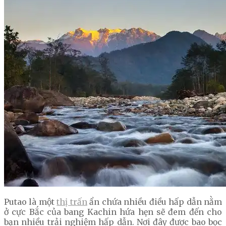
Putao là một
thị trấn
ẩn chứa nhiều điều hấp dẫn nằm
ở cực Bắc của bang Kachin hứa hẹn sẽ đem đến cho
bạn nhiều trải nghiệm hấp dẫn. Nơi đây được bao bọc