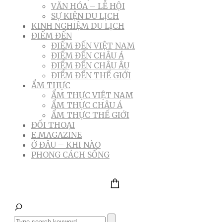
VĂN HÓA – LỄ HỘI
SỰ KIỆN DU LỊCH
KINH NGHIỆM DU LỊCH
ĐIỂM ĐẾN
ĐIỂM ĐẾN VIỆT NAM
ĐIỂM ĐẾN CHÂU Á
ĐIỂM ĐẾN CHÂU ÂU
ĐIỂM ĐẾN THẾ GIỚI
ẨM THỰC
ẨM THỰC VIỆT NAM
ẨM THỰC CHÂU Á
ẨM THỰC THẾ GIỚI
ĐỐI THOẠI
E.MAGAZINE
Ở ĐÂU – KHI NÀO
PHONG CÁCH SỐNG