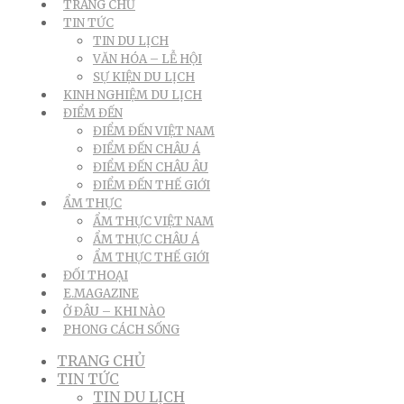
TRANG CHỦ
TIN TỨC
TIN DU LỊCH
VĂN HÓA – LỄ HỘI
SỰ KIỆN DU LỊCH
KINH NGHIỆM DU LỊCH
ĐIỂM ĐẾN
ĐIỂM ĐẾN VIỆT NAM
ĐIỂM ĐẾN CHÂU Á
ĐIỂM ĐẾN CHÂU ÂU
ĐIỂM ĐẾN THẾ GIỚI
ẨM THỰC
ẨM THỰC VIỆT NAM
ẨM THỰC CHÂU Á
ẨM THỰC THẾ GIỚI
ĐỐI THOẠI
E.MAGAZINE
Ở ĐÂU – KHI NÀO
PHONG CÁCH SỐNG
TRANG CHỦ
TIN TỨC
TIN DU LỊCH