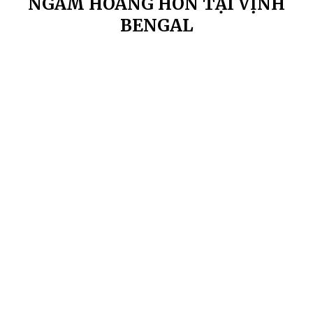
NGẮM HOÀNG HÔN TẠI VỊNH
BENGAL