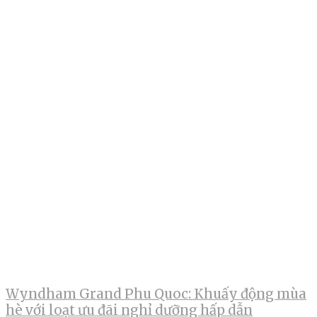
Wyndham Grand Phu Quoc: Khuấy động mùa
hè với loạt ưu đãi nghỉ dưỡng hấp dẫn