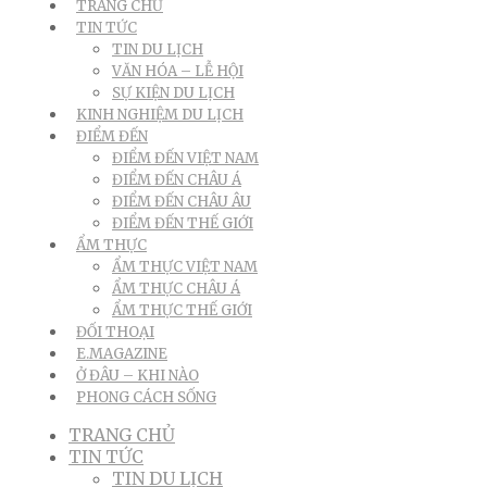
TRANG CHỦ
TIN TỨC
TIN DU LỊCH
VĂN HÓA – LỄ HỘI
SỰ KIỆN DU LỊCH
KINH NGHIỆM DU LỊCH
ĐIỂM ĐẾN
ĐIỂM ĐẾN VIỆT NAM
ĐIỂM ĐẾN CHÂU Á
ĐIỂM ĐẾN CHÂU ÂU
ĐIỂM ĐẾN THẾ GIỚI
ẨM THỰC
ẨM THỰC VIỆT NAM
ẨM THỰC CHÂU Á
ẨM THỰC THẾ GIỚI
ĐỐI THOẠI
E.MAGAZINE
Ở ĐÂU – KHI NÀO
PHONG CÁCH SỐNG
TRANG CHỦ
TIN TỨC
TIN DU LỊCH