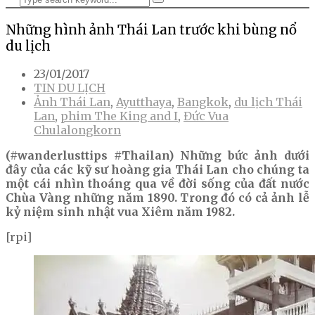
Những hình ảnh Thái Lan trước khi bùng nổ
du lịch
23/01/2017
TIN DU LỊCH
Ảnh Thái Lan
,
Ayutthaya
,
Bangkok
,
du lịch Thái
Lan
,
phim The King and I
,
Đức Vua
Chulalongkorn
(#wanderlusttips #Thailan) Những bức ảnh dưới
đây của các kỹ sư hoàng gia Thái Lan cho chúng ta
một cái nhìn thoáng qua về đời sống của đất nước
Chùa Vàng những năm 1890. Trong đó có cả ảnh lễ
kỷ niệm sinh nhật vua Xiêm năm 1982.
[rpi]