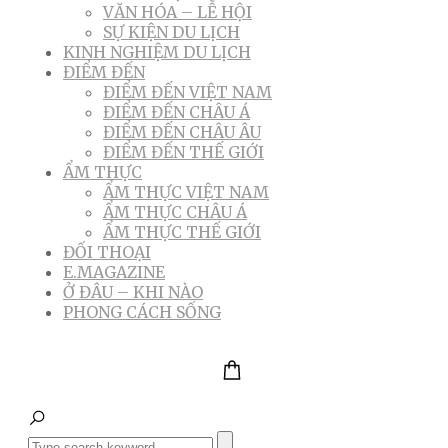
VĂN HÓA – LỄ HỘI
SỰ KIỆN DU LỊCH
KINH NGHIỆM DU LỊCH
ĐIỂM ĐẾN
ĐIỂM ĐẾN VIỆT NAM
ĐIỂM ĐẾN CHÂU Á
ĐIỂM ĐẾN CHÂU ÂU
ĐIỂM ĐẾN THẾ GIỚI
ẨM THỰC
ẨM THỰC VIỆT NAM
ẨM THỰC CHÂU Á
ẨM THỰC THẾ GIỚI
ĐỐI THOẠI
E.MAGAZINE
Ở ĐÂU – KHI NÀO
PHONG CÁCH SỐNG