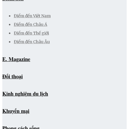
Điểm đến Việt Nam
Điểm đến Châu Á
Điểm đến Thế giới
Điểm đến Châu Âu
E. Magazine
Đối thoại
Kinh nghiệm du lịch
Khuyến mại
Phong cách sống