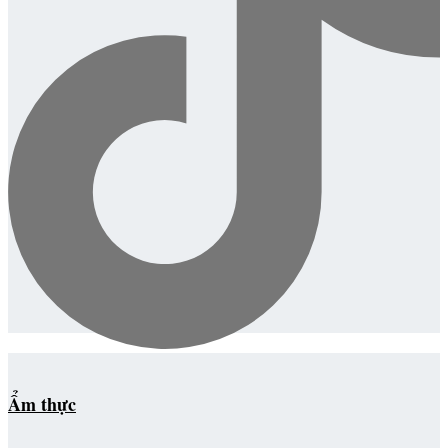
Ẩm thực