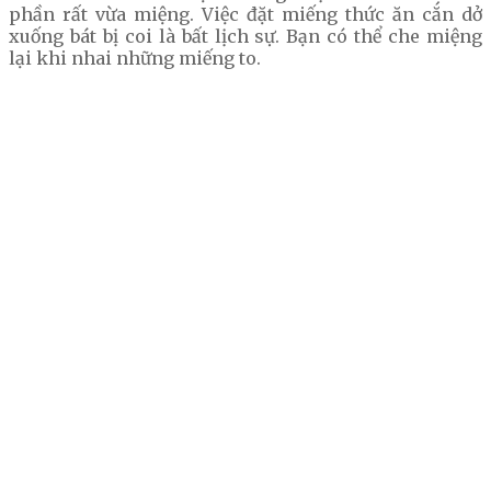
phần rất vừa miệng. Việc đặt miếng thức ăn cắn dở
xuống bát bị coi là bất lịch sự. Bạn có thể che miệng
lại khi nhai những miếng to.