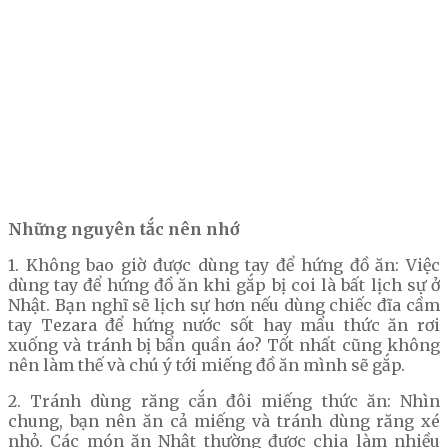
Những nguyên tắc nên nhớ
1. Không bao giờ được dùng tay để hứng đồ ăn: Việc
dùng tay để hứng đồ ăn khi gắp bị coi là bất lịch sự ở
Nhật. Bạn nghĩ sẽ lịch sự hơn nếu dùng chiếc đĩa cầm
tay Tezara để hứng nước sốt hay mẩu thức ăn rơi
xuống và tránh bị bẩn quần áo? Tốt nhất cũng không
nên làm thế và chú ý tới miếng đồ ăn mình sẽ gắp.
2. Tránh dùng răng cắn đôi miếng thức ăn: Nhìn
chung, bạn nên ăn cả miếng và tránh dùng răng xé
nhỏ. Các món ăn Nhật thường được chia làm nhiều