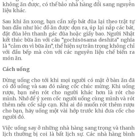
không ăn được, có thể bảo nhà hàng đổi sang nguyên
liệu khác.
Sau khi ăn xong, bạn cần xếp bát đũa lại theo trật tự
ban đầu như lúc đồ ăn được dọn ra, úp lại nắp các bát,
đặt đũa lên thanh gác đũa hoặc giấy bao. Người Nhật
kết thúc bữa ăn với câu “gochisōsama deshita” nghĩa
là “cảm ơn vì bữa ăn”, thể hiện sự trân trọng không chỉ
với đầu bếp mà còn với các nguyên liệu chế biến ra
món ăn.
Cách uống
Đừng uống cho tới khi mọi người có mặt ở bàn ăn đã
có đồ uống và sau đó nâng cốc chúc mừng. Khi uống
rượu, bạn nên rót cho người khác hơn là rót cho
mình. Nhớ để ý xem cốc người uống cùng mình và rót
thêm nếu cốc sắp cạn. Khi ai đó muốn rót thêm rượu
cho bạn, hãy uống một vài hớp trước khi đưa cốc cho
người đó.
Việc uống say ở những nhà hàng sang trọng và thanh
lịch thường bị coi là bất lịch sự. Các nhà hàng bình