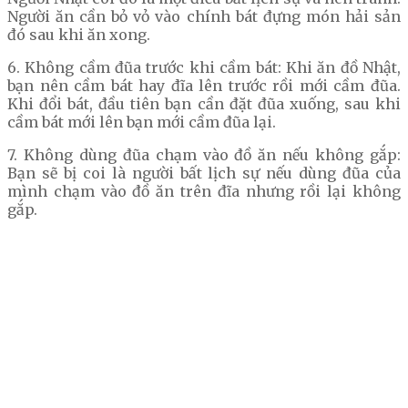
Người ăn cần bỏ vỏ vào chính bát đựng món hải sản
đó sau khi ăn xong.
6. Không cầm đũa trước khi cầm bát: Khi ăn đồ Nhật,
bạn nên cầm bát hay đĩa lên trước rồi mới cầm đũa.
Khi đổi bát, đầu tiên bạn cần đặt đũa xuống, sau khi
cầm bát mới lên bạn mới cầm đũa lại.
7. Không dùng đũa chạm vào đồ ăn nếu không gắp:
Bạn sẽ bị coi là người bất lịch sự nếu dùng đũa của
mình chạm vào đồ ăn trên đĩa nhưng rồi lại không
gắp.