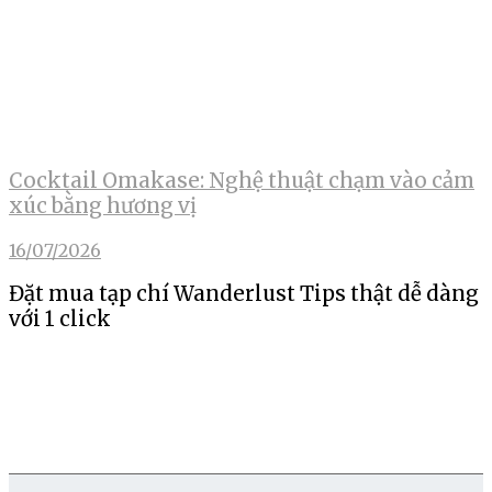
Cocktail Omakase: Nghệ thuật chạm vào cảm
xúc bằng hương vị
16/07/2026
Đặt mua tạp chí Wanderlust Tips thật dễ dàng
với 1 click