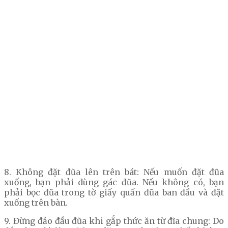
8. Không đặt đũa lên trên bát: Nếu muốn đặt đũa
xuống, bạn phải dùng gác đũa. Nếu không có, bạn
phải bọc đũa trong tờ giấy quấn đũa ban đầu và đặt
xuống trên bàn.
9. Đừng đảo đầu đũa khi gắp thức ăn từ đĩa chung: Do