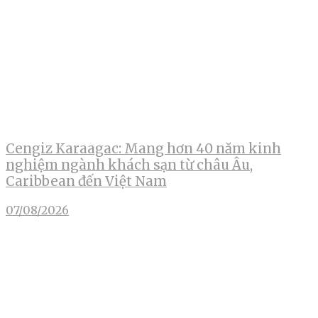
Cengiz Karaagac: Mang hơn 40 năm kinh
nghiệm ngành khách sạn từ châu Âu,
Caribbean đến Việt Nam
07/08/2026