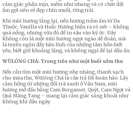
cảm giác phấn mịn, mềm như nhung và có chút đất
ẩm gợi nên vẻ đẹp chín muồi, từng trải.
Khi mùi hương lắng lại, nền hương trầm ấm từ Da
Thuộc, Vanilla và Hoắc Hương hiện ra rõ nét – không
quá nồng, nhưng vừa đủ để in sâu vào ký ức. Đây
không còn là một mùi hương ngọt ngào dễ đoán, mà
là tuyên ngôn đầy bản lĩnh của những tâm hồn biết
yêu, biết giữ khoảng lặng, và không ngại để lại dấu ấn.
WŪLÓNG CHÁ: Trong trẻo như một buổi sớm thu
Nếu cần tìm một mùi hương nhẹ nhàng, thanh sạch
cho mùa thu, Wūlóng Chá là câu trả lời hoàn hảo. Lấy
cảm hứng từ những đồi trà xanh ở Vân Nam, mùi
hương mở đầu bằng Cam Bergamot, Quýt, Cam Ngọt và
Quả Màng Tang – mang lại cảm giác sảng khoái như
không khí đầu ngày.