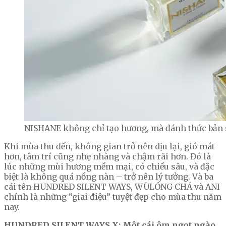
NISHANE không chỉ tạo hương, mà đánh thức bản 
Khi mùa thu đến, không gian trở nên dịu lại, gió mát
hơn, tâm trí cũng nhẹ nhàng và chậm rãi hơn. Đó là
lúc những mùi hương mềm mại, có chiều sâu, và đặc
biệt là không quá nồng nàn – trở nên lý tưởng. Và ba
cái tên HUNDRED SILENT WAYS, WŪLÓNG CHÁ và ANI
chính là những “giai điệu” tuyệt đẹp cho mùa thu năm
nay.
HUNDRED SILENT WAYS X: Một cái ôm ngọt ngào