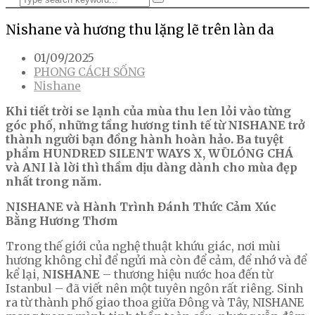
Nishane và hương thu lặng lẽ trên làn da
01/09/2025
PHONG CÁCH SỐNG
Nishane
Khi tiết trời se lạnh của mùa thu len lỏi vào từng
góc phố, những tầng hương tinh tế từ NISHANE trở
thành người bạn đồng hành hoàn hảo. Ba tuyệt
phẩm HUNDRED SILENT WAYS X, WŪLÓNG CHÁ
và ANI là lời thì thầm dịu dàng dành cho mùa đẹp
nhất trong năm.
NISHANE và Hành Trình Đánh Thức Cảm Xúc
Bằng Hương Thơm
Trong thế giới của nghệ thuật khứu giác, nơi mùi
hương không chỉ để ngửi mà còn để cảm, để nhớ và để
kể lại,
NISHANE
– thương hiệu nước hoa đến từ
Istanbul – đã viết nên một tuyên ngôn rất riêng. Sinh
ra từ thành phố giao thoa giữa Đông và Tây, NISHANE