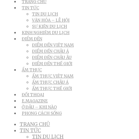
TRANG CHỦ
TIN TỨC
TIN DU LỊCH
VĂN HÓA – LỄ HỘI
SỰ KIỆN DU LỊCH
KINH NGHIỆM DU LỊCH
ĐIỂM ĐẾN
ĐIỂM ĐẾN VIỆT NAM
ĐIỂM ĐẾN CHÂU Á
ĐIỂM ĐẾN CHÂU ÂU
ĐIỂM ĐẾN THẾ GIỚI
ẨM THỰC
ẨM THỰC VIỆT NAM
ẨM THỰC CHÂU Á
ẨM THỰC THẾ GIỚI
ĐỐI THOẠI
E.MAGAZINE
Ở ĐÂU – KHI NÀO
PHONG CÁCH SỐNG
TRANG CHỦ
TIN TỨC
TIN DU LỊCH