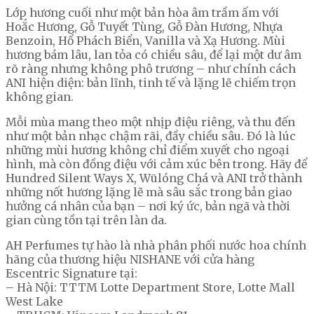
Lớp hương cuối như một bản hòa âm trầm ấm với
Hoắc Hương, Gỗ Tuyết Tùng, Gỗ Đàn Hương, Nhựa
Benzoin, Hổ Phách Biển, Vanilla và Xạ Hương. Mùi
hương bám lâu, lan tỏa có chiều sâu, để lại một dư âm
rõ ràng nhưng không phô trương – như chính cách
ANI hiện diện: bản lĩnh, tinh tế và lặng lẽ chiếm trọn
không gian.
Mỗi mùa mang theo một nhịp điệu riêng, và thu đến
như một bản nhạc chậm rãi, đầy chiều sâu. Đó là lúc
những mùi hương không chỉ điểm xuyết cho ngoại
hình, mà còn đồng điệu với cảm xúc bên trong. Hãy để
Hundred Silent Ways X, Wūlóng Chá và ANI trở thành
những nốt hương lặng lẽ mà sâu sắc trong bản giao
hưởng cá nhân của bạn – nơi ký ức, bản ngã và thời
gian cùng tồn tại trên làn da.
AH Perfumes tự hào là nhà phân phối nước hoa chính
hãng của thương hiệu NISHANE với cửa hàng
Escentric Signature tại:
– Hà Nội: TTTM Lotte Department Store, Lotte Mall
West Lake