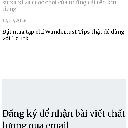
sự xa xỉ và cuộc chơi của những cái tên kín
tiếng
12/07/2026
Đặt mua tạp chí Wanderlust Tips thật dễ dàng
với 1 click
Đăng ký để nhận bài viết chất
lượng qua email