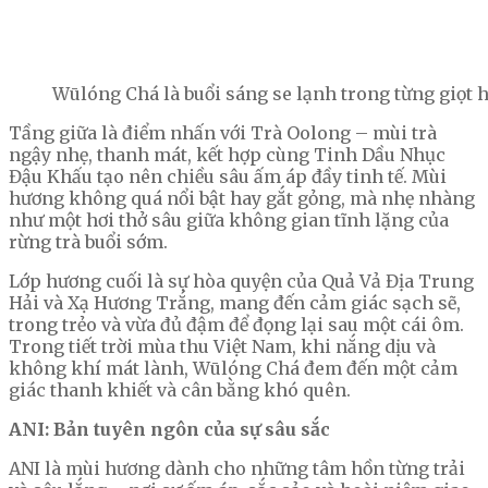
Wūlóng Chá là buổi sáng se lạnh trong từng giọt 
Tầng giữa là điểm nhấn với Trà Oolong – mùi trà
ngậy nhẹ, thanh mát, kết hợp cùng Tinh Dầu Nhục
Đậu Khấu tạo nên chiều sâu ấm áp đầy tinh tế. Mùi
hương không quá nổi bật hay gắt gỏng, mà nhẹ nhàng
như một hơi thở sâu giữa không gian tĩnh lặng của
rừng trà buổi sớm.
Lớp hương cuối là sự hòa quyện của Quả Vả Địa Trung
Hải và Xạ Hương Trắng, mang đến cảm giác sạch sẽ,
trong trẻo và vừa đủ đậm để đọng lại sau một cái ôm.
Trong tiết trời mùa thu Việt Nam, khi nắng dịu và
không khí mát lành, Wūlóng Chá đem đến một cảm
giác thanh khiết và cân bằng khó quên.
ANI: Bản tuyên ngôn của sự sâu sắc
ANI là mùi hương dành cho những tâm hồn từng trải