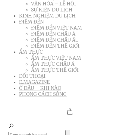
VĂN HÓA – LỄ HỘI
SỰ KIỆN DU LỊCH
KINH NGHIỆM DU LỊCH
ĐIỂM ĐẾN
ĐIỂM ĐẾN VIỆT NAM
ĐIỂM ĐẾN CHÂU Á
ĐIỂM ĐẾN CHÂU ÂU
ĐIỂM ĐẾN THẾ GIỚI
ẨM THỰC
ẨM THỰC VIỆT NAM
ẨM THỰC CHÂU Á
ẨM THỰC THẾ GIỚI
ĐỐI THOẠI
E.MAGAZINE
Ở ĐÂU – KHI NÀO
PHONG CÁCH SỐNG