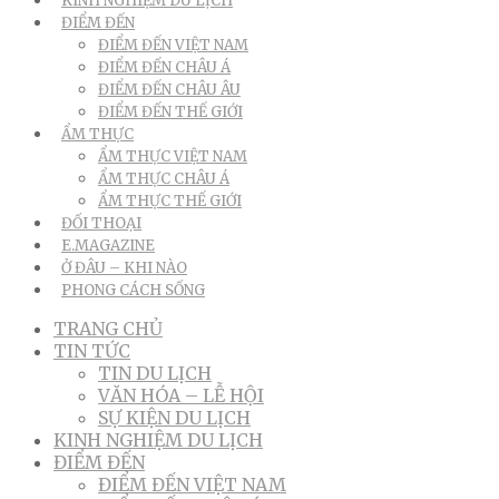
KINH NGHIỆM DU LỊCH
ĐIỂM ĐẾN
ĐIỂM ĐẾN VIỆT NAM
ĐIỂM ĐẾN CHÂU Á
ĐIỂM ĐẾN CHÂU ÂU
ĐIỂM ĐẾN THẾ GIỚI
ẨM THỰC
ẨM THỰC VIỆT NAM
ẨM THỰC CHÂU Á
ẨM THỰC THẾ GIỚI
ĐỐI THOẠI
E.MAGAZINE
Ở ĐÂU – KHI NÀO
PHONG CÁCH SỐNG
TRANG CHỦ
TIN TỨC
TIN DU LỊCH
VĂN HÓA – LỄ HỘI
SỰ KIỆN DU LỊCH
KINH NGHIỆM DU LỊCH
ĐIỂM ĐẾN
ĐIỂM ĐẾN VIỆT NAM