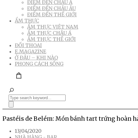
ĐIỂM ĐẾN CHÂU Á
ĐIỂM ĐẾN CHÂU ÂU
ĐIỂM ĐẾN THẾ GIỚI
ẨM THỰC
ẨM THỰC VIỆT NAM
ẨM THỰC CHÂU Á
ẨM THỰC THẾ GIỚI
ĐỐI THOẠI
E.MAGAZINE
Ở ĐÂU – KHI NÀO
PHONG CÁCH SỐNG
Pastéis de Belém: Món bánh tart trứng hoàn h
13/04/2020
NHÀ HÀNG - BAR