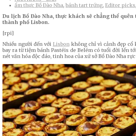
ẩm thực Bồ Đào Nha
,
bánh tart trứng
,
Editor picks
Du lịch Bồ Đào Nha, thực khách sẽ chẳng thể quên t
thành phố Lisbon.
[rpi]
Nhiều người đến với
Lisbon
không chỉ vì cảnh đẹp cổ 
bay ra từ tiệm bánh Pastéis de Belém có tuổi đời lến
nét văn hóa độc đáo, tinh hoa của xứ sở Bồ Đào Nha rực