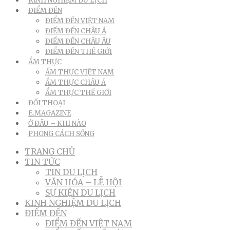
KINH NGHIỆM DU LỊCH
ĐIỂM ĐẾN
ĐIỂM ĐẾN VIỆT NAM
ĐIỂM ĐẾN CHÂU Á
ĐIỂM ĐẾN CHÂU ÂU
ĐIỂM ĐẾN THẾ GIỚI
ẨM THỰC
ẨM THỰC VIỆT NAM
ẨM THỰC CHÂU Á
ẨM THỰC THẾ GIỚI
ĐỐI THOẠI
E.MAGAZINE
Ở ĐÂU – KHI NÀO
PHONG CÁCH SỐNG
TRANG CHỦ
TIN TỨC
TIN DU LỊCH
VĂN HÓA – LỄ HỘI
SỰ KIỆN DU LỊCH
KINH NGHIỆM DU LỊCH
ĐIỂM ĐẾN
ĐIỂM ĐẾN VIỆT NAM