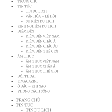
TRANG CHỦ
TIN TỨC
TIN DU LỊCH
VĂN HÓA – LỄ HỘI
SỰ KIỆN DU LỊCH
KINH NGHIỆM DU LỊCH
ĐIỂM ĐẾN
ĐIỂM ĐẾN VIỆT NAM
ĐIỂM ĐẾN CHÂU Á
ĐIỂM ĐẾN CHÂU ÂU
ĐIỂM ĐẾN THẾ GIỚI
ẨM THỰC
ẨM THỰC VIỆT NAM
ẨM THỰC CHÂU Á
ẨM THỰC THẾ GIỚI
ĐỐI THOẠI
E.MAGAZINE
Ở ĐÂU – KHI NÀO
PHONG CÁCH SỐNG
TRANG CHỦ
TIN TỨC
TIN DU LỊCH