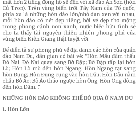
mất hơn 2 tiếng đồng hồ sẽ đến với xã đảo An Sơn (hòn
Củ Tron). Trên vùng biển trời Tây Nam của Tổ quốc,
phía xa là những hòn đảo lớn/nhỏ đan xen với nhau,
mỗi hòn đảo có nét đẹp riêng, bởi vẻ đẹp thơ mộng
trong phong cảnh non xanh, nước biếc hữu tình sẽ
cho ta thấy tài nguyên thiên nhiên phong phú của
vùng biển Kiên Giang thật tuyệt vời.
Để diễn tả sự phong phú về địa danh các hòn của quần
đảo Nam Du, dân gian có bài vè: “Hòn Mấu đâm thấu
Đô Nai; Đô Nai quay sang Bờ Đập; Bờ Đập tấp lại hòn
Lò; Hòn Lò mò đến hòn Ngang; Hòn Ngang tạt sang
hòn Đụng; Hòn Đụng cụng vào hòn Dầu; Hòn Dầu nằm
chầu Bỏ Áo; Bỏ Áo tháo ngược hòn Ông; Hòn Ông dông
đến hòn Dâm…”.
NHỮNG HÒN ĐẢO KHÔNG THỂ BỎ QUA Ở NAM DU
1. Hòn Lớn