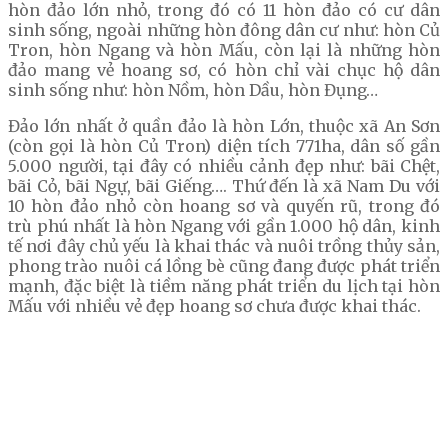
hòn đảo lớn nhỏ, trong đó có 11 hòn đảo có cư dân
sinh sống, ngoài những hòn đông dân cư như: hòn Củ
Tron, hòn Ngang và hòn Mấu, còn lại là những hòn
đảo mang vẻ hoang sơ, có hòn chỉ vài chục hộ dân
sinh sống như: hòn Nồm, hòn Dầu, hòn Đụng…
Đảo lớn nhất ở quần đảo là hòn Lớn, thuộc xã An Sơn
(còn gọi là hòn Củ Tron) diện tích 771ha, dân số gần
5.000 người, tại đây có nhiều cảnh đẹp như: bãi Chệt,
bãi Cỏ, bãi Ngự, bãi Giếng…. Thứ đến là xã Nam Du với
10 hòn đảo nhỏ còn hoang sơ và quyến rũ, trong đó
trù phú nhất là hòn Ngang với gần 1.000 hộ dân, kinh
tế nơi đây chủ yếu là khai thác và nuôi trồng thủy sản,
phong trào nuôi cá lồng bè cũng đang được phát triển
mạnh, đặc biệt là tiềm năng phát triển du lịch tại hòn
Mấu với nhiều vẻ đẹp hoang sơ chưa được khai thác.