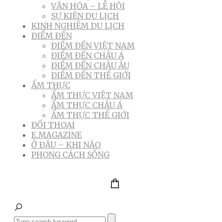
VĂN HÓA – LỄ HỘI
SỰ KIỆN DU LỊCH
KINH NGHIỆM DU LỊCH
ĐIỂM ĐẾN
ĐIỂM ĐẾN VIỆT NAM
ĐIỂM ĐẾN CHÂU Á
ĐIỂM ĐẾN CHÂU ÂU
ĐIỂM ĐẾN THẾ GIỚI
ẨM THỰC
ẨM THỰC VIỆT NAM
ẨM THỰC CHÂU Á
ẨM THỰC THẾ GIỚI
ĐỐI THOẠI
E.MAGAZINE
Ở ĐÂU – KHI NÀO
PHONG CÁCH SỐNG