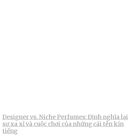
Designer vs. Niche Perfumes: Định nghĩa lại
sự xa xỉ và cuộc chơi của những cái tên kín
tiếng