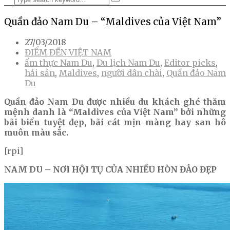
Quần đảo Nam Du – “Maldives của Việt Nam”
27/03/2018
ĐIỂM ĐẾN VIỆT NAM
ẩm thực Nam Du
,
Du lịch Nam Du
,
Editor picks
,
hải sản
,
Maldives
,
người dân chài
,
Quần đảo Nam
Du
Quần đảo Nam Du được nhiều du khách ghé thăm
mệnh danh là “Maldives của Việt Nam” bởi những
bãi biển tuyệt đẹp, bãi cát mịn màng hay san hô
muôn màu sắc.
[rpi]
NAM DU – NƠI HỘI TỤ CỦA NHIỀU HÒN ĐẢO ĐẸP