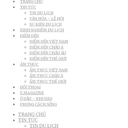
TRANG CHỦ
TIN TỨC
TIN DU LỊCH
VĂN HÓA – LỄ HỘI
SỰ KIỆN DU LỊCH
KINH NGHIỆM DU LỊCH
ĐIỂM ĐẾN
ĐIỂM ĐẾN VIỆT NAM
ĐIỂM ĐẾN CHÂU Á
ĐIỂM ĐẾN CHÂU ÂU
ĐIỂM ĐẾN THẾ GIỚI
ẨM THỰC
ẨM THỰC VIỆT NAM
ẨM THỰC CHÂU Á
ẨM THỰC THẾ GIỚI
ĐỐI THOẠI
E.MAGAZINE
Ở ĐÂU – KHI NÀO
PHONG CÁCH SỐNG
TRANG CHỦ
TIN TỨC
TIN DU LỊCH