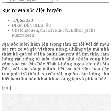
Rực rỡ Ma Rốc diệu huyền
15/06/2020
ĐIỂM ĐẾN CHÂU ÂU
Chefchaouen
,
du lịch Ma-rốc
,
Editor picks
,
Marrakesh
Ma
Rốc luôn hiện lên trong tâm trí tôi với đủ màu
sắc rực rỡ và gia vị thơm nồng. Chẳng vậy mà nhà
thiết kế quá cố tài ba Saint Laurent đã tìm thấy cảm
hứng rất riêng từ một thành phố nhiều cung bậc
cảm xúc của Ma Rốc. Thật không ngoa khi nói Ma
Rốc, với sức sống mãnh liệt và nét văn hoá đặc
trưng đã trở thành sự cứu rỗi, nguồn cảm hứng cho
biết bao tâm hồn khát khao sáng tạo và phiêu lưu!
[rpi]