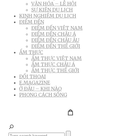
VĂN HÓA – LỄ HỘI
SỰ KIỆN DU LỊCH
KINH NGHIỆM DU LỊCH
ĐIỂM ĐẾN
ĐIỂM ĐẾN VIỆT NAM
ĐIỂM ĐẾN CHÂU Á
ĐIỂM ĐẾN CHÂU ÂU
ĐIỂM ĐẾN THẾ GIỚI
ẨM THỰC
ẨM THỰC VIỆT NAM
ẨM THỰC CHÂU Á
ẨM THỰC THẾ GIỚI
ĐỐI THOẠI
E.MAGAZINE
Ở ĐÂU – KHI NÀO
PHONG CÁCH SỐNG