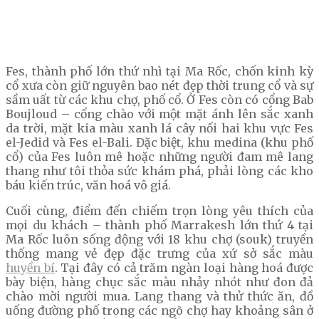
Fes, thành phố lớn thứ nhì tại Ma Rốc, chốn kinh kỳ
cổ xưa còn giữ nguyên bao nét đẹp thời trung cổ và sự
sầm uất từ các khu chợ, phố cổ. Ở Fes còn có cổng Bab
Boujloud – cổng chào với một mặt ánh lên sắc xanh
da trời, mặt kia màu xanh lá cây nối hai khu vực Fes
el-Jedid và Fes el-Bali. Đặc biệt, khu medina (khu phố
cổ) của Fes luôn mê hoặc những người đam mê lang
thang như tôi thỏa sức khám phá, phải lòng các kho
báu kiến trúc, văn hoá vô giá.
Cuối cùng, điểm đến chiếm trọn lòng yêu thích của
mọi du khách – thành phố Marrakesh lớn thứ 4 tại
Ma Rốc luôn sống động với 18 khu chợ (souk) truyền
thống mang vẻ đẹp đặc trưng của xứ sở sắc màu
huyền bí
. Tại đây có cả trăm ngàn loại hàng hoá được
bày biện, hàng chục sắc màu nhảy nhót như đon đả
chào mời người mua. Lang thang và thử thức ăn, đồ
uống đường phố trong các ngõ chợ hay khoảng sân ở