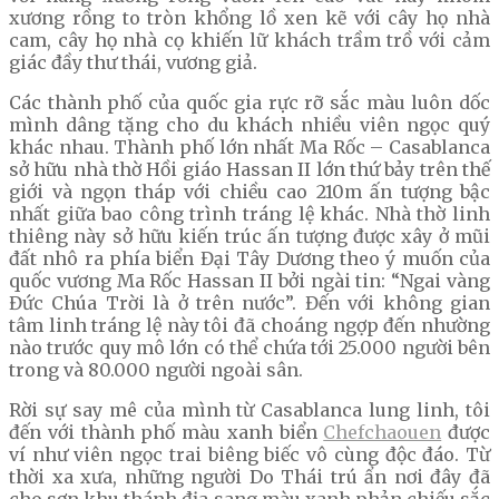
xương rồng to tròn khổng lồ xen kẽ với cây họ nhà
cam, cây họ nhà cọ khiến lữ khách trầm trồ với cảm
giác đầy thư thái, vương giả.
Các thành phố của quốc gia rực rỡ sắc màu luôn dốc
mình dâng tặng cho du khách nhiều viên ngọc quý
khác nhau. Thành phố lớn nhất Ma Rốc – Casablanca
sở hữu nhà thờ Hồi giáo Hassan II lớn thứ bảy trên thế
giới và ngọn tháp với chiều cao 210m ấn tượng bậc
nhất giữa bao công trình tráng lệ khác. Nhà thờ linh
thiêng này sở hữu kiến trúc ấn tượng được xây ở mũi
đất nhô ra phía biển Đại Tây Dương theo ý muốn của
quốc vương Ma Rốc Hassan II bởi ngài tin: “Ngai vàng
Đức Chúa Trời là ở trên nước”. Đến với không gian
tâm linh tráng lệ này tôi đã choáng ngợp đến nhường
nào trước quy mô lớn có thể chứa tới 25.000 người bên
trong và 80.000 người ngoài sân.
Rời sự say mê của mình từ Casablanca lung linh, tôi
đến với thành phố màu xanh biển
Chefchaouen
được
ví như viên ngọc trai biêng biếc vô cùng độc đáo. Từ
thời xa xưa, những người Do Thái trú ẩn nơi đây đã