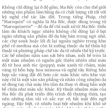
Không chỉ dừng lại ở đồ gốm, Ma Rốc còn cho thế giới
những sản phẩm làm bằng da có chất lượng rất tốt với
kỹ nghệ chế tác lâu đời. Trong tiếng Pháp, chữ
“Maroquin” có nghĩa là Ma Rốc, được dùng trong từ
“Maroquinerie” – đồ da để chỉ xuất xứ từ Ma Rốc. Điều
làm du khách ngạc nhiên không chỉ dừng lại ở bạt
ngàn những sản phẩm đồ da bày bán trong ngõ nhỏ,
các chợ souk hoặc lối đi lại ngoằn nghèo trong khu
phố cổ medina mà còn là xưởng thuộc da kế thừa kỹ
thuật và phương pháp chế tác da từ nhiều thế kỷ trước.
Các bể nhuộm nằm san sát bên nhau, mỗi bể tròn là
một màu nhuộm có nguồn gốc thiên nhiên như màu
đỏ từ hoa anh túc (poppy), màu xanh từ chàm, màu
vàng từ hỗn hợp hoa mimosa và nghệ tây. Riêng hỗn
hợp sắc vàng đắt đỏ hơn các màu khác nên khu vực
này chỉ là một sàn sân phẳng và nhân công nhuộm da
sẽ dùng tay chà màu lên tấm da thay vì dùng hẳn một
bể chứa như màu sắc khác. Kỹ thuật nhuộm màu của
Ma Rốc đã phát triển đến trình độ thượng thừa, tạo
nên những tấm vải có sắc rực rỡ, bắt mắt đến ngỡ
ngàng. Đặc biệt, có nhiều loại bột nhuộm khi khô sẽ