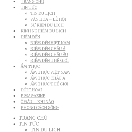
TRANG CHỦ
TIN TỨC
TIN DU LỊCH
VĂN HÓA – LỄ HỘI
SỰ KIỆN DU LỊCH
KINH NGHIỆM DU LỊCH
ĐIỂM ĐẾN
ĐIỂM ĐẾN VIỆT NAM
ĐIỂM ĐẾN CHÂU Á
ĐIỂM ĐẾN CHÂU ÂU
ĐIỂM ĐẾN THẾ GIỚI
ẨM THỰC
ẨM THỰC VIỆT NAM
ẨM THỰC CHÂU Á
ẨM THỰC THẾ GIỚI
ĐỐI THOẠI
E.MAGAZINE
Ở ĐÂU – KHI NÀO
PHONG CÁCH SỐNG
TRANG CHỦ
TIN TỨC
TIN DU LỊCH