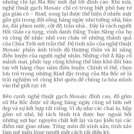
nhưng chỉ tại Ma Rốc mới đạt tới đỉnh cao. Khi xưa,
nghệ thuật gạch Mosaic chỉ có trong biệt phủ hay tư
gia giàu có – Riad, song lại được thể hiện ở nhiều mặt
gần gũi trong đời sống hàng ngày như tường nhà, bàn
ăn, đài phun nước, cột đỡ, trần nhà… Đây là cách người
Hồi Giáo ca tụng, vinh danh Đấng Toàn Năng của họ
và cũng để nhắc nhở con cháu về những thành quả
của Chúa Trời nơi trần thế. Độ tinh xảo của nghệ thuật
Mosaic phản ánh trình độ thượng thừa và kĩ năng
điêu luyện của người nghệ nhân. Những chữ Ả Rập cổ
mảnh mai, phức tạp cũng không thể làm khó đôi bàn
tay với hàng chục năm điêu luyện. Chính vì thế, chọn
lưu trú trong những Riad đặc trưng của Ma Rốc sẽ là
trải nghiệm vô cùng khó quên để chúng ta hòa mình
vào thế giới rực rỡ.
Bên cạnh nghệ thuật gạch Mosaic đỉnh cao, đồ gốm
sứ Ma Rốc được sử dụng hàng ngày cũng sở hữu nét
đẹp và sự kết hợp rất riêng. Ví dụ như các chai lọ, hộp
gốm sứ nhỏ, bộ tách bình trà được bọc ngoài bởi
những sợi bạc nguyên chất kết lại và tạo kiểu tại các
điểm nút giao nhau. Từng món đồ xinh xắn, tinh xảo
làm mê mẩn lòng người một cách rất diệu kỳ.