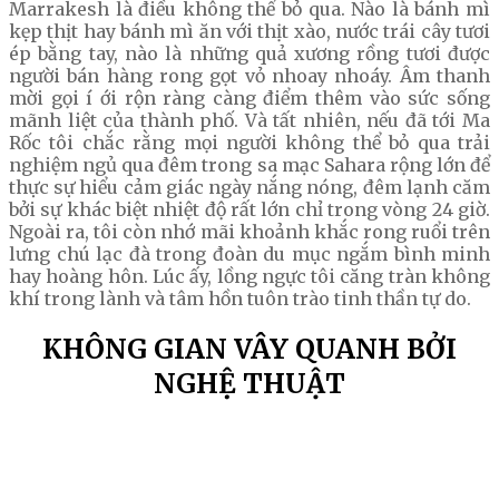
Marrakesh là điều không thể bỏ qua. Nào là bánh mì
kẹp thịt hay bánh mì ăn với thịt xào, nước trái cây tươi
ép bằng tay, nào là những quả xương rồng tươi được
người bán hàng rong gọt vỏ nhoay nhoáy. Âm thanh
mời gọi í ới rộn ràng càng điểm thêm vào sức sống
mãnh liệt của thành phố. Và tất nhiên, nếu đã tới Ma
Rốc tôi chắc rằng mọi người không thể bỏ qua trải
nghiệm ngủ qua đêm trong sa mạc Sahara rộng lớn để
thực sự hiểu cảm giác ngày nắng nóng, đêm lạnh căm
bởi sự khác biệt nhiệt độ rất lớn chỉ trong vòng 24 giờ.
Ngoài ra, tôi còn nhớ mãi khoảnh khắc rong ruổi trên
lưng chú lạc đà trong đoàn du mục ngắm bình minh
hay hoàng hôn. Lúc ấy, lồng ngực tôi căng tràn không
khí trong lành và tâm hồn tuôn trào tinh thần tự do.
KHÔNG GIAN VÂY QUANH BỞI
NGHỆ THUẬT