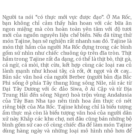
Người ta nói “có thực mới vực được đạo”. Ở Ma Rốc,
bạn không chỉ cảm thấy hân hoan với các bữa ăn
ngon miệng mà còn hoàn toàn yên tâm với độ tươi
mới của nguồn nguyên liệu chế biến. Nếu đã từng thử
món Tajine, bạn sẽ nghiện rất nhanh sau đó. Tajine là
món thịt hầm của người Ma Rốc đựng trong các bình
gốm sứ nhìn như chiếc chuông úp trên đĩa tròn. Thịt
hầm trong Tajine rất đa dạng, có thể là thịt bò, thịt gà,
cá ngừ, cá mòi, thịt cừu, kết hợp cùng các loại rau củ
lành mạnh như khoai tây, cà rốt, ớt ngọt và ớt cay…
Bản sắc văn hoá của người Berber (người bản địa Bắc
Phi sống ở phía Tây thung lũng sông Nile, rải rác từ
Đại Tây Dương với ốc đảo Siwa, ở Ai Cập và từ Địa
Trung Hải đến sông Niger) hoà trộn vùng Andalusia
của Tây Ban Nha tạo nên tinh hoa ẩm thực có nét
riêng biệt của Ma Rốc. Tajine không chỉ là biểu tượng
ẩm thực mà còn là biểu tượng văn hoá của người dân
xứ này. Khắp các khu chợ, nơi đâu cũng bán những bộ
bình gốm sứ cao cổ cùng chiếc đĩa để làm món Tajine
dùng hàng ngày và những loại mô hình nhỏ hơn để