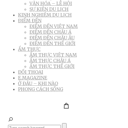
VĂN HÓA – LỄ HỘI
SỰ KIỆN DU LỊCH
KINH NGHIỆM DU LỊCH
ĐIỂM ĐẾN
ĐIỂM ĐẾN VIỆT NAM
ĐIỂM ĐẾN CHÂU Á
ĐIỂM ĐẾN CHÂU ÂU
ĐIỂM ĐẾN THẾ GIỚI
ẨM THỰC
ẨM THỰC VIỆT NAM
ẨM THỰC CHÂU Á
ẨM THỰC THẾ GIỚI
ĐỐI THOẠI
E.MAGAZINE
Ở ĐÂU – KHI NÀO
PHONG CÁCH SỐNG