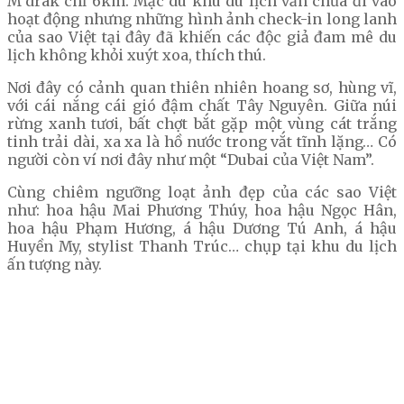
M’drak chỉ 6km. Mặc dù khu du lịch vẫn chưa đi vào
hoạt động nhưng những hình ảnh check-in long lanh
của sao Việt tại đây đã khiến các độc giả đam mê du
lịch không khỏi xuýt xoa, thích thú.
Nơi đây có cảnh quan thiên nhiên hoang sơ, hùng vĩ,
với cái nắng cái gió đậm chất Tây Nguyên. Giữa núi
rừng xanh tươi, bất chợt bắt gặp một vùng cát trắng
tinh trải dài, xa xa là hồ nước trong vắt tĩnh lặng… Có
người còn ví nơi đây như một “Dubai của Việt Nam”.
Cùng chiêm ngưỡng loạt ảnh đẹp của các sao Việt
như: hoa hậu Mai Phương Thúy, hoa hậu Ngọc Hân,
hoa hậu Phạm Hương, á hậu Dương Tú Anh, á hậu
Huyền My, stylist Thanh Trúc… chụp tại khu du lịch
ấn tượng này.