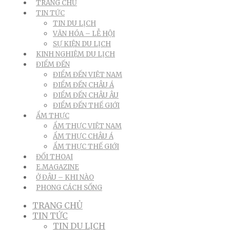
TRANG CHỦ
TIN TỨC
TIN DU LỊCH
VĂN HÓA – LỄ HỘI
SỰ KIỆN DU LỊCH
KINH NGHIỆM DU LỊCH
ĐIỂM ĐẾN
ĐIỂM ĐẾN VIỆT NAM
ĐIỂM ĐẾN CHÂU Á
ĐIỂM ĐẾN CHÂU ÂU
ĐIỂM ĐẾN THẾ GIỚI
ẨM THỰC
ẨM THỰC VIỆT NAM
ẨM THỰC CHÂU Á
ẨM THỰC THẾ GIỚI
ĐỐI THOẠI
E.MAGAZINE
Ở ĐÂU – KHI NÀO
PHONG CÁCH SỐNG
TRANG CHỦ
TIN TỨC
TIN DU LỊCH