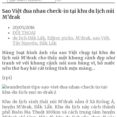
Sao Việt đua nhau check-in tại khu du lịch núi
M’drak
20/05/2016
ĐỐI THOẠI
du lịch Đăk Lăk
,
Editor picks
,
M'drak
,
sao Việt
,
Tây Nguyên
,
Đắk Lắk
Hàng loạt hình ảnh của sao Việt chụp tại khu du
lịch núi M’drak cho thấy một khung cảnh đẹp như
tranh vẽ với khung cảnh núi non hùng vĩ, hồ nước
nên thơ hay bãi cát trắng tinh mịn màng…
[rpi]
Khu du lịch sinh thái núi M’drak nằm ở Xã Krông Á,
huyện M’drak, Đắk Lắk. Khu du lịch này cách thành
phố Buôn Ma Thuột 100km và cách trung tâm huyện