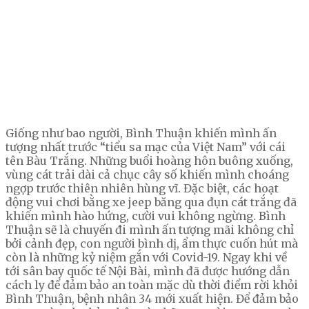
Giống như bao người, Bình Thuận khiến mình ấn
tượng nhất trước “tiểu sa mạc của Việt Nam” với cái
tên Bàu Trắng. Những buổi hoàng hôn buông xuống,
vùng cát trải dài cả chục cây số khiến mình choáng
ngợp trước thiên nhiên hùng vĩ. Đặc biệt, các hoạt
động vui chơi bằng xe jeep băng qua đụn cát trắng đã
khiến mình hào hứng, cười vui không ngừng. Bình
Thuận sẽ là chuyến đi mình ấn tượng mãi không chỉ
bởi cảnh đẹp, con người bình dị, ẩm thực cuốn hút mà
còn là những kỷ niệm gắn với Covid-19. Ngay khi về
tới sân bay quốc tế Nội Bài, mình đã được hướng dẫn
cách ly để đảm bảo an toàn mặc dù thời điểm rời khỏi
Bình Thuận, bệnh nhân 34 mới xuất hiện. Để đảm bảo