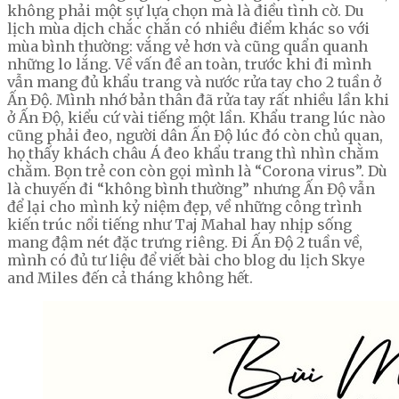
không phải một sự lựa chọn mà là điều tình cờ. Du
lịch mùa dịch chắc chắn có nhiều điểm khác so với
mùa bình thường: vắng vẻ hơn và cũng quẩn quanh
những lo lắng. Về vấn đề an toàn, trước khi đi mình
vẫn mang đủ khẩu trang và nước rửa tay cho 2 tuần ở
Ấn Độ. Mình nhớ bản thân đã rửa tay rất nhiều lần khi
ở Ấn Độ, kiểu cứ vài tiếng một lần. Khẩu trang lúc nào
cũng phải đeo, người dân Ấn Độ lúc đó còn chủ quan,
họ thấy khách châu Á đeo khẩu trang thì nhìn chằm
chằm. Bọn trẻ con còn gọi mình là “Corona virus”. Dù
là chuyến đi “không bình thường” nhưng Ấn Độ vẫn
để lại cho mình kỷ niệm đẹp, về những công trình
kiến trúc nổi tiếng như Taj Mahal hay nhịp sống
mang đậm nét đặc trưng riêng. Đi Ấn Độ 2 tuần về,
mình có đủ tư liệu để viết bài cho blog du lịch Skye
and Miles đến cả tháng không hết.