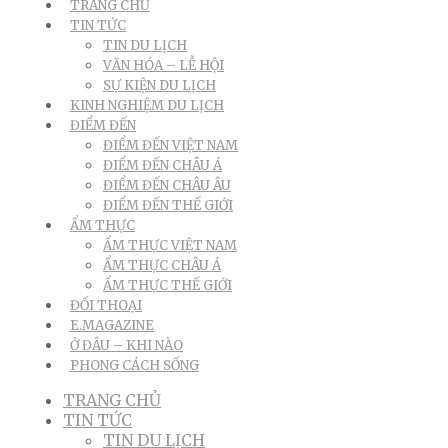
TRANG CHỦ
TIN TỨC
TIN DU LỊCH
VĂN HÓA – LỄ HỘI
SỰ KIỆN DU LỊCH
KINH NGHIỆM DU LỊCH
ĐIỂM ĐẾN
ĐIỂM ĐẾN VIỆT NAM
ĐIỂM ĐẾN CHÂU Á
ĐIỂM ĐẾN CHÂU ÂU
ĐIỂM ĐẾN THẾ GIỚI
ẨM THỰC
ẨM THỰC VIỆT NAM
ẨM THỰC CHÂU Á
ẨM THỰC THẾ GIỚI
ĐỐI THOẠI
E.MAGAZINE
Ở ĐÂU – KHI NÀO
PHONG CÁCH SỐNG
TRANG CHỦ
TIN TỨC
TIN DU LỊCH