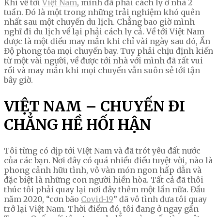
Khi về tới
Việt Nam
, mình đã phải cách ly ở nhà 2
tuần. Đó là một trong những trải nghiệm khó quên
nhất sau một chuyến du lịch. Chẳng bao giờ mình
nghĩ đi du lịch về lại phải cách ly cả. Về tới Việt Nam
được là một điều may mắn khi chỉ vài ngày sau đó, Ấn
Độ phong tỏa mọi chuyến bay. Tuy phải chịu định kiến
từ một vài người, về được tới nhà với mình đã rất vui
rồi và may mắn khi mọi chuyến vẫn suôn sẻ tới tận
bây giờ.
VIỆT NAM – CHUYẾN ĐI
CHẲNG HỀ HỐI HẬN
Tôi từng có dịp tới VIệt Nam và đã trót yêu đất nước
của các bạn. Nơi đây có quá nhiều điều tuyệt vời, nào là
phong cảnh hữu tình, vô vàn món ngon hấp dẫn và
đặc biệt là những con người hiền hòa. Tất cả đã thôi
thúc tôi phải quay lại nơi đây thêm một lần nữa. Đầu
năm 2020, “cơn bão
Covid-19
” đã vô tình đưa tôi quay
trở lại Việt Nam. Thời điểm đó, tôi đang ở ngay gần