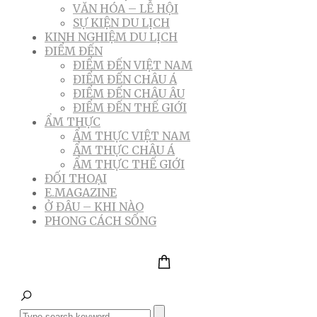
VĂN HÓA – LỄ HỘI
SỰ KIỆN DU LỊCH
KINH NGHIỆM DU LỊCH
ĐIỂM ĐẾN
ĐIỂM ĐẾN VIỆT NAM
ĐIỂM ĐẾN CHÂU Á
ĐIỂM ĐẾN CHÂU ÂU
ĐIỂM ĐẾN THẾ GIỚI
ẨM THỰC
ẨM THỰC VIỆT NAM
ẨM THỰC CHÂU Á
ẨM THỰC THẾ GIỚI
ĐỐI THOẠI
E.MAGAZINE
Ở ĐÂU – KHI NÀO
PHONG CÁCH SỐNG