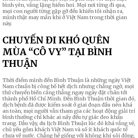
bình yên, vắng lặng hiếm hoi. Mọi nơi từng đi qua,
mọi con người từng gặp gỡ đều khiến tôi nhận ra,
mình thật may mắn khi ở Việt Nam trong thời gian
này.
CHUYẾN ĐI KHÓ QUÊN
MÙA “CÔ VY” TẠI BÌNH
THUẬN
Thời điểm mình đến Bình Thuận là những ngày Việt
Nam chuẩn bị công bố hết dịch nhưng chẳng ngờ, mọi
thứ chuyển biến căng thẳng ngay ngày đặt chân tới
thành phố Hồ Chí Minh. Đến Bình Thuận thời gian đó,
dịch bệnh đã được kiểm soát ở giai đoạn đầu nên khá
an toàn, mọi người vẫn tham gia các hoạt động giải trí
bình thường chỉ khác ai nấy đều tự giác đeo khẩu
trang. Dẫu vậy, du lịch Bình Thuận lúc đó khá vắng vẻ,
chủ yếu gồm khách Việt Nam và số ít khách quốc tế
chưa về nước. Chẳng hề giống với không khí sôi động,