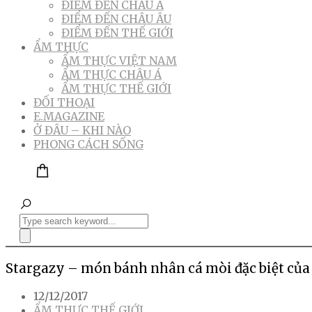
ĐIỂM ĐẾN CHÂU Á
ĐIỂM ĐẾN CHÂU ÂU
ĐIỂM ĐẾN THẾ GIỚI
ẨM THỰC
ẨM THỰC VIỆT NAM
ẨM THỰC CHÂU Á
ẨM THỰC THẾ GIỚI
ĐỐI THOẠI
E.MAGAZINE
Ở ĐÂU – KHI NÀO
PHONG CÁCH SỐNG
Stargazy – món bánh nhân cá mòi đặc biệt của
12/12/2017
ẨM THỰC THẾ GIỚI