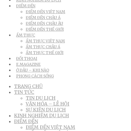
KINH NGHIỆM DU LỊCH
ĐIỂM ĐẾN
ĐIỂM ĐẾN VIỆT NAM
ĐIỂM ĐẾN CHÂU Á
ĐIỂM ĐẾN CHÂU ÂU
ĐIỂM ĐẾN THẾ GIỚI
ẨM THỰC
ẨM THỰC VIỆT NAM
ẨM THỰC CHÂU Á
ẨM THỰC THẾ GIỚI
ĐỐI THOẠI
E.MAGAZINE
Ở ĐÂU – KHI NÀO
PHONG CÁCH SỐNG
TRANG CHỦ
TIN TỨC
TIN DU LỊCH
VĂN HÓA – LỄ HỘI
SỰ KIỆN DU LỊCH
KINH NGHIỆM DU LỊCH
ĐIỂM ĐẾN
ĐIỂM ĐẾN VIỆT NAM