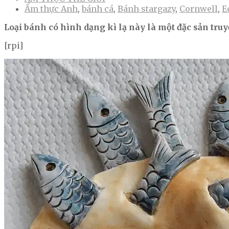
Ẩm thực Anh
,
bánh cá
,
Bánh stargazy
,
Cornwell
,
E
Loại bánh có hình dạng kì lạ này là một đặc sản tru
[rpi]