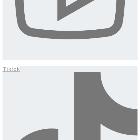
Tiktok