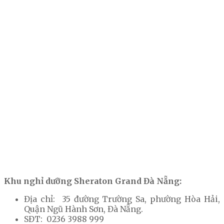
Khu nghỉ dưỡng Sheraton Grand Đà Nẵng:
Địa chỉ:
35 đường Trường Sa, phường Hòa Hải,
Quận Ngũ Hành Sơn, Đà Nẵng.
SĐT:
0236 3988 999