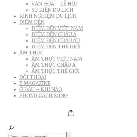
VĂN HÓA – LỄ HỘI
SỰ KIỆN DU LỊCH
KINH NGHIỆM DU LỊCH
ĐIỂM ĐẾN
ĐIỂM ĐẾN VIỆT NAM
ĐIỂM ĐẾN CHÂU Á
ĐIỂM ĐẾN CHÂU ÂU
ĐIỂM ĐẾN THẾ GIỚI
ẨM THỰC
ẨM THỰC VIỆT NAM
ẨM THỰC CHÂU Á
ẨM THỰC THẾ GIỚI
ĐỐI THOẠI
E.MAGAZINE
Ở ĐÂU – KHI NÀO
PHONG CÁCH SỐNG