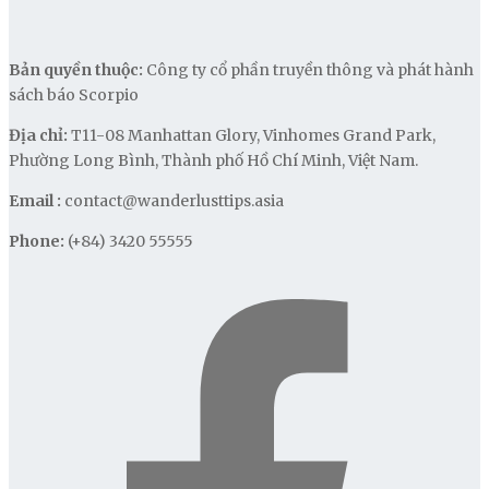
Bản quyền thuộc:
Công ty cổ phần truyền thông và phát hành
sách báo Scorpio
Địa chỉ:
T11-08 Manhattan Glory, Vinhomes Grand Park,
Phường Long Bình, Thành phố Hồ Chí Minh, Việt Nam.
Email :
contact@wanderlusttips.asia
Phone:
(+84) 3420 55555