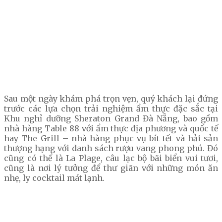
Sau một ngày khám phá trọn vẹn, quý khách lại đứng
trước các lựa chọn trải nghiệm ẩm thực đặc sắc tại
Khu nghỉ dưỡng Sheraton Grand Đà Nẵng, bao gồm
nhà hàng Table 88 với ẩm thực địa phương và quốc tế
hay The Grill – nhà hàng phục vụ bít tết và hải sản
thượng hạng với danh sách rượu vang phong phú. Đó
cũng có thể là La Plage, câu lạc bộ bãi biển vui tươi,
cũng là nơi lý tưởng để thư giãn với những món ăn
nhẹ, ly cocktail mát lạnh.