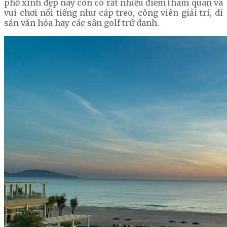
phố xinh đẹp này còn có rất nhiều điểm tham quan và
vui chơi nổi tiếng như cáp treo, công viên giải trí, di
sản văn hóa hay các sân golf trứ danh.