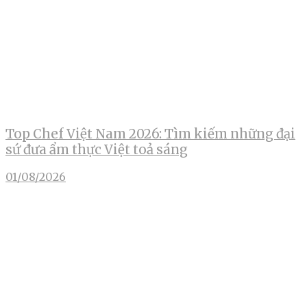
Top Chef Việt Nam 2026: Tìm kiếm những đại
sứ đưa ẩm thực Việt toả sáng
01/08/2026