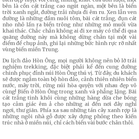
bên là cồn cát trắng cao ngút ngàn, một bên là biển
trời xanh ngắt, đường trải nhựa đi êm ru. Xen lẫn ven
đường là những đầm nuôi tôm, bãi cát trắng, đụn cát
nho nhỏ lấn ra biển trông như những mỏ muối vừa
khai thác. Chắc chắn không ai đi xe máy có thể đi qua
quãng đường này mà không dừng chân tại một vài
điểm để chụp ảnh, ghi lại những bức hình rực rỡ nhất
vùng biển miền Trung.
Du lịch đảo Hòn Ông, mọi người không nên bỏ lỡ trải
nghiệm trekking, đặc biệt phải kể đến cung đường
chinh phục đỉnh núi Hòn Ông thú vị. Từ đây, du khách
sẽ được ngắm toàn bộ hòn đảo, cảnh thiên nhiên biển
nước, mây trời, rừng núi hòa quyện với nhau đẹp vô
cùng! Biển ở Hòn Ông trong xanh và phẳng lặng. Bãi
cát trắng tinh khôi cùng những hàng dừa che bóng
tạo cảm giác êm ả cho những ai đến nơi đây nghỉ
ngơi, thư giãn. Phía xa sau những tán cây xanh rợp là
những ngôi nhà gỗ được xây dựng phỏng theo kiến
trúc nhà ở miền núi, chỉ cách biển vài bước chân thôi.