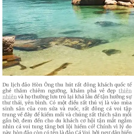
Du lịch đảo Hòn Ông thu hút rất đông khách quốc tế
ghé thăm chiêm ngưỡng, khám phá vẻ đẹp
thiên
nhiên
và họ thường lưu trú lại khá lâu để tận hưởng sự
thư thái, yên bình. Có một điều rất thú vị là vào mùa
sinh sản của con sứa và ruốc, rất đông cá voi tập
trung về đây để kiếm mồi và chúng rất thích săn mồi
gần bờ, đem đến cho du khách cơ hội tận mắt ngắm
nhìn cá voi tung tăng bơi lội hiếm có! Chính vì lý do
này, hòn đảo còn có tên là đảo Cá Voi, bởi ngư dân biển