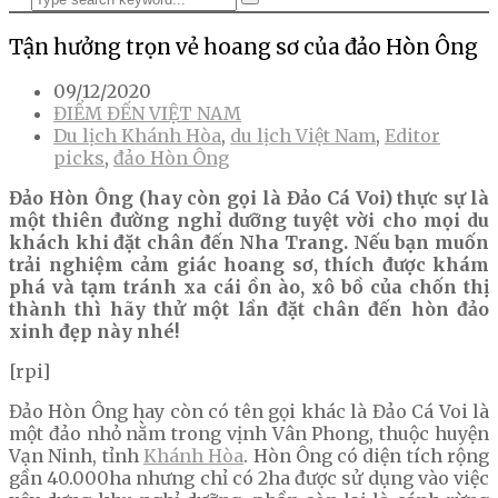
Tận hưởng trọn vẻ hoang sơ của đảo Hòn Ông
09/12/2020
ĐIỂM ĐẾN VIỆT NAM
Du lịch Khánh Hòa
,
du lịch Việt Nam
,
Editor
picks
,
đảo Hòn Ông
Đảo Hòn Ông (hay còn gọi là Đảo Cá Voi) thực sự là
một thiên đường nghỉ dưỡng tuyệt vời cho mọi du
khách khi đặt chân đến Nha Trang. Nếu bạn muốn
trải nghiệm cảm giác hoang sơ, thích được khám
phá và tạm tránh xa cái ồn ào, xô bồ của chốn thị
thành thì hãy thử một lần đặt chân đến hòn đảo
xinh đẹp này nhé!
[rpi]
Đảo Hòn Ông hay còn có tên gọi khác là Đảo Cá Voi là
một đảo nhỏ nằm trong vịnh Vân Phong, thuộc huyện
Vạn Ninh, tỉnh
Khánh Hòa
. Hòn Ông có diện tích rộng
gần 40.000ha nhưng chỉ có 2ha được sử dụng vào việc