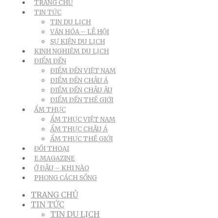
TRANG CHỦ
TIN TỨC
TIN DU LỊCH
VĂN HÓA – LỄ HỘI
SỰ KIỆN DU LỊCH
KINH NGHIỆM DU LỊCH
ĐIỂM ĐẾN
ĐIỂM ĐẾN VIỆT NAM
ĐIỂM ĐẾN CHÂU Á
ĐIỂM ĐẾN CHÂU ÂU
ĐIỂM ĐẾN THẾ GIỚI
ẨM THỰC
ẨM THỰC VIỆT NAM
ẨM THỰC CHÂU Á
ẨM THỰC THẾ GIỚI
ĐỐI THOẠI
E.MAGAZINE
Ở ĐÂU – KHI NÀO
PHONG CÁCH SỐNG
TRANG CHỦ
TIN TỨC
TIN DU LỊCH