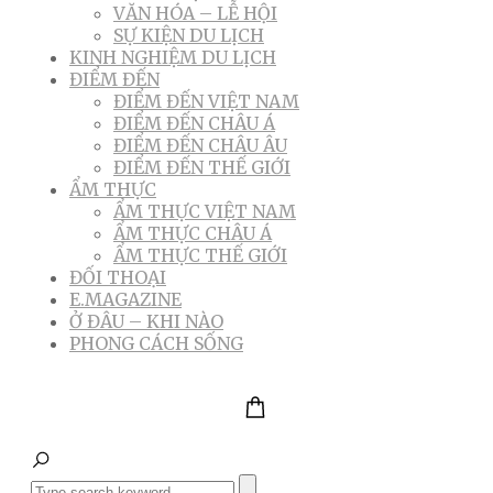
VĂN HÓA – LỄ HỘI
SỰ KIỆN DU LỊCH
KINH NGHIỆM DU LỊCH
ĐIỂM ĐẾN
ĐIỂM ĐẾN VIỆT NAM
ĐIỂM ĐẾN CHÂU Á
ĐIỂM ĐẾN CHÂU ÂU
ĐIỂM ĐẾN THẾ GIỚI
ẨM THỰC
ẨM THỰC VIỆT NAM
ẨM THỰC CHÂU Á
ẨM THỰC THẾ GIỚI
ĐỐI THOẠI
E.MAGAZINE
Ở ĐÂU – KHI NÀO
PHONG CÁCH SỐNG