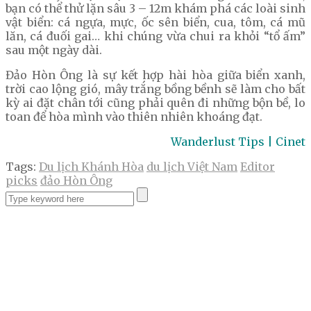
bạn có thể thử lặn sâu 3 – 12m khám phá các loài sinh
vật biển: cá ngựa, mực, ốc sên biển, cua, tôm, cá mũ
lăn, cá đuối gai… khi chúng vừa chui ra khỏi “tổ ấm”
sau một ngày dài.
Đảo Hòn Ông là sự kết hợp hài hòa giữa biển xanh,
trời cao lộng gió, mây trắng bồng bềnh sẽ làm cho bất
kỳ ai đặt chân tới cũng phải quên đi những bộn bề, lo
toan để hòa mình vào thiên nhiên khoáng đạt.
Wanderlust Tips | Cinet
Tags:
Du lịch Khánh Hòa
du lịch Việt Nam
Editor
picks
đảo Hòn Ông