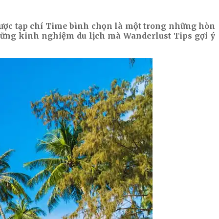
ược tạp chí Time bình chọn là một trong những hòn
hững kinh nghiệm du lịch mà Wanderlust Tips gợi ý