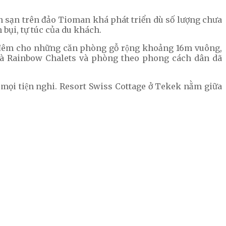
h sạn trên đảo Tioman khá phát triển dù số lượng chưa
bụi, tự túc của du khách.
/đêm cho những căn phòng gỗ rộng khoảng 16m vuông,
nh là Rainbow Chalets và phòng theo phong cách dân dã
 mọi tiện nghi. Resort Swiss Cottage ở Tekek nằm giữa
.