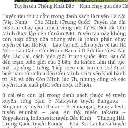
Tuyến tàu Thống Nhất Bắc – Nam chạy qua đèo Hả
Tuyến tàu thứ 2 nằm trong danh sách là tuyến Hà Nội
(Việt Nam) – Côn Minh (Trung Quốc). Tuyến tàu dài
563 km chạy qua nhiều vùng núi từ Hà Nội tới Côn
Minh được lập nên từ năm 1910. Tuyến tàu này không
còn hoạt động nữa nhưng vẫn là thành phần chạy
tuyến vé tàu Hà Nội – Lào Cai nối liền tuyến vé tàu Hà
Nội – Lào Cai – Côn Minh. Bạn có thể đi tàu từ Hà Nội
đến Lào Cai, cách biên giới Trung Quốc 3km. Sau đó
đến trạm biên giới của 2 bên, du khách làm thủ tục,
mất khoảng 1 tiếng. Tiếp theo các bạn có thể đi xe
buýt nằm từ Hekou đến Côn Minh. Có tuyến khởi hành
từ 19h và đến Côn Minh lúc 7h, nhưng cũng có các
tuyến khác xuất phát sớm hoặc trễ hơn.
8 cái tên còn lại trong danh sách thuộc về tuyến
xuyên rừng rậm ở Malaysia; tuyến Bangkok –
Singapore; tuyến Dhaka – Sreemangal, Bangladesh;
tuyến Mumbai – Goa, Ấn Độ; tuyến Jakarta –
Yogyakarta, Indonesia; tuyến Bắc Kinh – Thượng Hải,
Trung Quốc; tuyến Kandy – Ella, Sri Lanka và tuyến