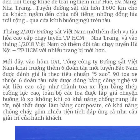
đến nổi tiếng khác để trải nghiệm như Huế, Đà Nẵng,
Nha Trang… Tuyến đường sắt dài hơn 1.600 km cho
du khách ngắm đền chùa nổi tiếng, những đồng lúa
trải rộng… qua cửa kính buồng ngủ trên tàu.
Tháng 2/2017 Đường sắt Việt Nam mở thêm dịch vụ tàu
hỏa cao cấp chạy tuyến TP HCM – Nha Trang, và vào
tháng 1/2018 Việt Nam có thêm đôi tàu chạy tuyến Hà
Nội – TP HCM với nhiều trang bị mới hơn.
Mới đây, vào hôm 10/1, Tổng công ty Đường sắt Việt
Nam khai trương thêm 6 đoàn tàu mới tuyến Bắc Nam
được đánh giá là theo tiêu chuẩn “5 sao”. 90 toa xe
thuộc 6 đoàn tàu này được đóng bằng công nghệ và
vật liệu cao cấp như thành toa xe làm bằng thép
cường lực cao, toàn bộ các toa được lắp giá chuyển
hướng lò xo không khí có khả năng chống rung lắc
tốt, nội thất được làm bằng composite, có khả năng
chống cháy, gồm nhiều tiện tích đáp ứng cả nhu cầu
giải trí của hành khách.