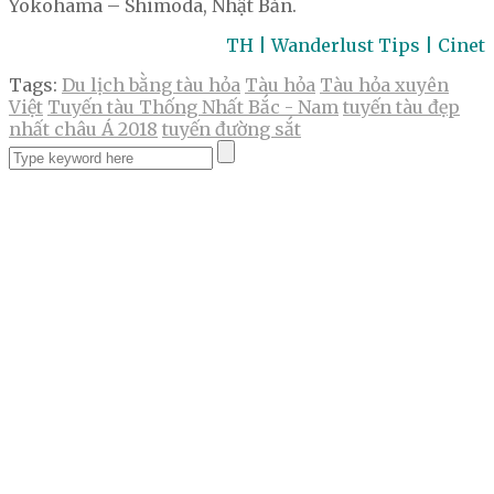
Yokohama – Shimoda, Nhật Bản.
TH | Wanderlust Tips | Cinet
Tags:
Du lịch bằng tàu hỏa
Tàu hỏa
Tàu hỏa xuyên
Việt
Tuyến tàu Thống Nhất Bắc - Nam
tuyến tàu đẹp
nhất châu Á 2018
tuyến đường sắt