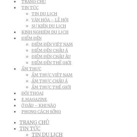
TRANG CHỦ
TIN TỨC
TIN DU LỊCH
VĂN HÓA – LỄ HỘI
SỰ KIỆN DU LỊCH
KINH NGHIỆM DU LỊCH
ĐIỂM ĐẾN
ĐIỂM ĐẾN VIỆT NAM
ĐIỂM ĐẾN CHÂU Á
ĐIỂM ĐẾN CHÂU ÂU
ĐIỂM ĐẾN THẾ GIỚI
ẨM THỰC
ẨM THỰC VIỆT NAM
ẨM THỰC CHÂU Á
ẨM THỰC THẾ GIỚI
ĐỐI THOẠI
E.MAGAZINE
Ở ĐÂU – KHI NÀO
PHONG CÁCH SỐNG
TRANG CHỦ
TIN TỨC
TIN DU LỊCH