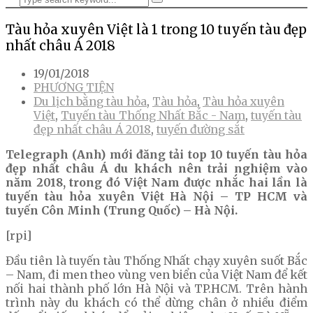
Tàu hỏa xuyên Việt là 1 trong 10 tuyến tàu đẹp
nhất châu Á 2018
19/01/2018
PHƯƠNG TIỆN
Du lịch bằng tàu hỏa
,
Tàu hỏa
,
Tàu hỏa xuyên
Việt
,
Tuyến tàu Thống Nhất Bắc - Nam
,
tuyến tàu
đẹp nhất châu Á 2018
,
tuyến đường sắt
Telegraph (Anh) mới đăng tải top 10 tuyến tàu hỏa
đẹp nhất châu Á du khách nên trải nghiệm vào
năm 2018, trong đó Việt Nam được nhắc hai lần là
tuyến tàu hỏa xuyên Việt Hà Nội – TP HCM và
tuyến Côn Minh (Trung Quốc) – Hà Nội.
[rpi]
Đầu tiên là tuyến tàu Thống Nhất chạy xuyên suốt Bắc
– Nam, đi men theo vùng ven biển của Việt Nam để kết
nối hai thành phố lớn Hà Nội và TP.HCM. Trên hành
trình này du khách có thể dừng chân ở nhiều điểm