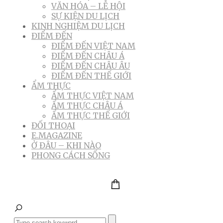
VĂN HÓA – LỄ HỘI
SỰ KIỆN DU LỊCH
KINH NGHIỆM DU LỊCH
ĐIỂM ĐẾN
ĐIỂM ĐẾN VIỆT NAM
ĐIỂM ĐẾN CHÂU Á
ĐIỂM ĐẾN CHÂU ÂU
ĐIỂM ĐẾN THẾ GIỚI
ẨM THỰC
ẨM THỰC VIỆT NAM
ẨM THỰC CHÂU Á
ẨM THỰC THẾ GIỚI
ĐỐI THOẠI
E.MAGAZINE
Ở ĐÂU – KHI NÀO
PHONG CÁCH SỐNG