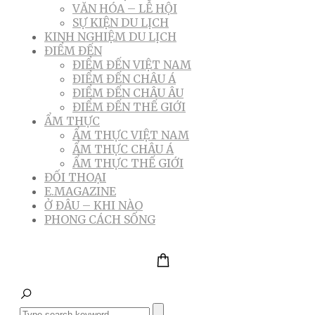
VĂN HÓA – LỄ HỘI
SỰ KIỆN DU LỊCH
KINH NGHIỆM DU LỊCH
ĐIỂM ĐẾN
ĐIỂM ĐẾN VIỆT NAM
ĐIỂM ĐẾN CHÂU Á
ĐIỂM ĐẾN CHÂU ÂU
ĐIỂM ĐẾN THẾ GIỚI
ẨM THỰC
ẨM THỰC VIỆT NAM
ẨM THỰC CHÂU Á
ẨM THỰC THẾ GIỚI
ĐỐI THOẠI
E.MAGAZINE
Ở ĐÂU – KHI NÀO
PHONG CÁCH SỐNG