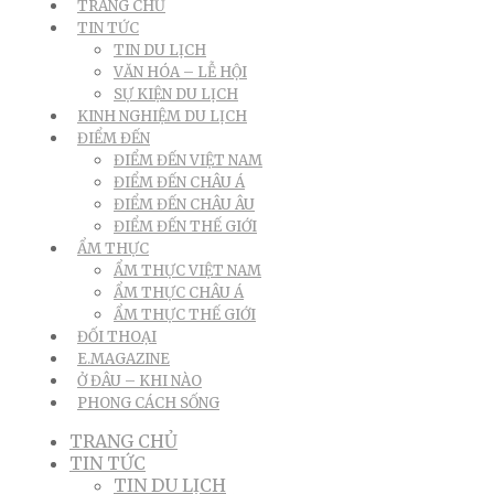
TRANG CHỦ
TIN TỨC
TIN DU LỊCH
VĂN HÓA – LỄ HỘI
SỰ KIỆN DU LỊCH
KINH NGHIỆM DU LỊCH
ĐIỂM ĐẾN
ĐIỂM ĐẾN VIỆT NAM
ĐIỂM ĐẾN CHÂU Á
ĐIỂM ĐẾN CHÂU ÂU
ĐIỂM ĐẾN THẾ GIỚI
ẨM THỰC
ẨM THỰC VIỆT NAM
ẨM THỰC CHÂU Á
ẨM THỰC THẾ GIỚI
ĐỐI THOẠI
E.MAGAZINE
Ở ĐÂU – KHI NÀO
PHONG CÁCH SỐNG
TRANG CHỦ
TIN TỨC
TIN DU LỊCH