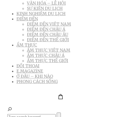
VĂN HÓA – LỄ HỘI
SỰ KIỆN DU LỊCH
KINH NGHIỆM DU LỊCH
ĐIỂM ĐẾN
ĐIỂM ĐẾN VIỆT NAM
ĐIỂM ĐẾN CHÂU Á
ĐIỂM ĐẾN CHÂU ÂU
ĐIỂM ĐẾN THẾ GIỚI
ẨM THỰC
ẨM THỰC VIỆT NAM
ẨM THỰC CHÂU Á
ẨM THỰC THẾ GIỚI
ĐỐI THOẠI
E.MAGAZINE
Ở ĐÂU – KHI NÀO
PHONG CÁCH SỐNG