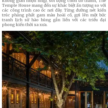
không gian nhộn nhịp, sôi động chốn đô thành, The
Temple House mang đến sự khác biệt ấn tượng so với
các công trình cao ốc nơi đây. Từng đường nét kiến
trúc phảng phất gam màu hoài cổ, gợi lên một bức
tranh lịch sử hào hùng gắn liền với các triều đại
phong kiến thời xa xưa.