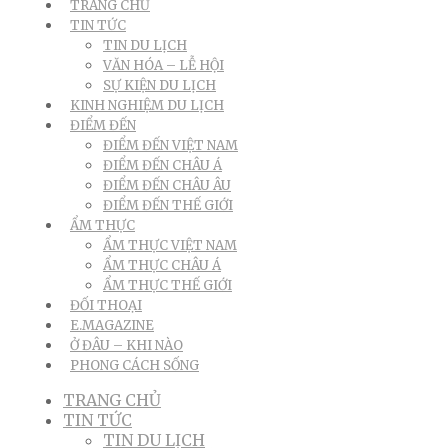
TRANG CHỦ
TIN TỨC
TIN DU LỊCH
VĂN HÓA – LỄ HỘI
SỰ KIỆN DU LỊCH
KINH NGHIỆM DU LỊCH
ĐIỂM ĐẾN
ĐIỂM ĐẾN VIỆT NAM
ĐIỂM ĐẾN CHÂU Á
ĐIỂM ĐẾN CHÂU ÂU
ĐIỂM ĐẾN THẾ GIỚI
ẨM THỰC
ẨM THỰC VIỆT NAM
ẨM THỰC CHÂU Á
ẨM THỰC THẾ GIỚI
ĐỐI THOẠI
E.MAGAZINE
Ở ĐÂU – KHI NÀO
PHONG CÁCH SỐNG
TRANG CHỦ
TIN TỨC
TIN DU LỊCH