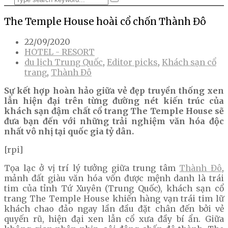
The Temple House hoài cổ chốn Thành Đô
22/09/2020
HOTEL - RESORT
du lịch Trung Quốc
,
Editor picks
,
Khách sạn cổ
trang
,
Thành Đô
Sự kết hợp hoàn hảo giữa vẻ đẹp truyền thống xen
lẫn hiện đại trên từng đường nét kiến trúc của
khách sạn đậm chất cổ trang The Temple House sẽ
đưa bạn đến với những trải nghiệm văn hóa độc
nhất vô nhị tại quốc gia tỷ dân.
[rpi]
Tọa lạc ở vị trí lý tưởng giữa trung tâm
Thành Đô
,
mảnh đất giàu văn hóa vốn được mệnh danh là trái
tim của tỉnh Tứ Xuyên (Trung Quốc), khách sạn cổ
trang The Temple House khiến hàng vạn trái tim lữ
khách chao đảo ngay lần đầu đặt chân đến bởi vẻ
quyến rũ, hiện đại xen lẫn cổ xưa đầy bí ẩn. Giữa