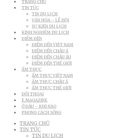
TRANG CHỦ
TIN TỨC
TIN DU LỊCH
VĂN HÓA – LỄ HỘI
SỰ KIỆN DU LỊCH
KINH NGHIỆM DU LỊCH
ĐIỂM ĐẾN
ĐIỂM ĐẾN VIỆT NAM
ĐIỂM ĐẾN CHÂU Á
ĐIỂM ĐẾN CHÂU ÂU
ĐIỂM ĐẾN THẾ GIỚI
ẨM THỰC
ẨM THỰC VIỆT NAM
ẨM THỰC CHÂU Á
ẨM THỰC THẾ GIỚI
ĐỐI THOẠI
E.MAGAZINE
Ở ĐÂU – KHI NÀO
PHONG CÁCH SỐNG
TRANG CHỦ
TIN TỨC
TIN DU LỊCH