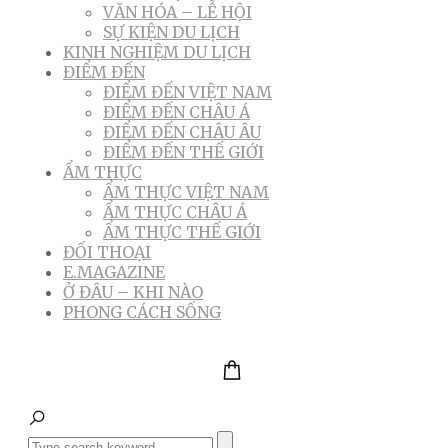
VĂN HÓA – LỄ HỘI
SỰ KIỆN DU LỊCH
KINH NGHIỆM DU LỊCH
ĐIỂM ĐẾN
ĐIỂM ĐẾN VIỆT NAM
ĐIỂM ĐẾN CHÂU Á
ĐIỂM ĐẾN CHÂU ÂU
ĐIỂM ĐẾN THẾ GIỚI
ẨM THỰC
ẨM THỰC VIỆT NAM
ẨM THỰC CHÂU Á
ẨM THỰC THẾ GIỚI
ĐỐI THOẠI
E.MAGAZINE
Ở ĐÂU – KHI NÀO
PHONG CÁCH SỐNG