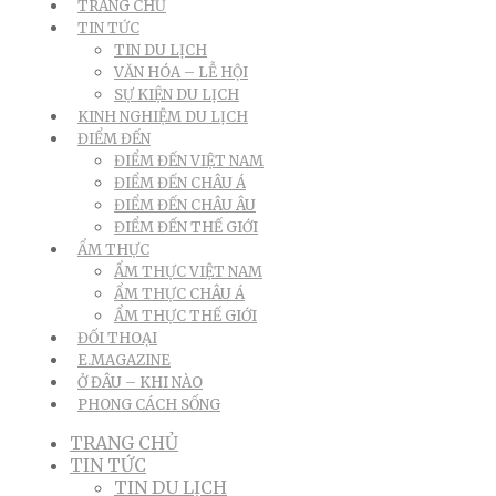
TRANG CHỦ
TIN TỨC
TIN DU LỊCH
VĂN HÓA – LỄ HỘI
SỰ KIỆN DU LỊCH
KINH NGHIỆM DU LỊCH
ĐIỂM ĐẾN
ĐIỂM ĐẾN VIỆT NAM
ĐIỂM ĐẾN CHÂU Á
ĐIỂM ĐẾN CHÂU ÂU
ĐIỂM ĐẾN THẾ GIỚI
ẨM THỰC
ẨM THỰC VIỆT NAM
ẨM THỰC CHÂU Á
ẨM THỰC THẾ GIỚI
ĐỐI THOẠI
E.MAGAZINE
Ở ĐÂU – KHI NÀO
PHONG CÁCH SỐNG
TRANG CHỦ
TIN TỨC
TIN DU LỊCH