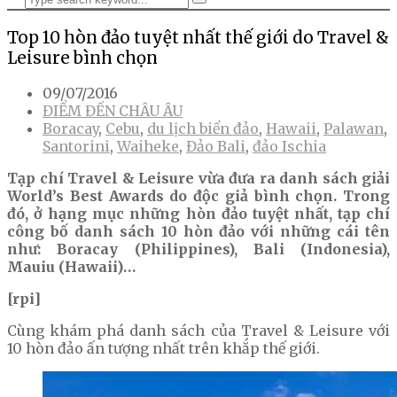
Top 10 hòn đảo tuyệt nhất thế giới do Travel &
Leisure bình chọn
09/07/2016
ĐIỂM ĐẾN CHÂU ÂU
Boracay
,
Cebu
,
du lịch biển đảo
,
Hawaii
,
Palawan
,
Santorini
,
Waiheke
,
Đảo Bali
,
đảo Ischia
Tạp chí Travel & Leisure vừa đưa ra danh sách giải
World’s Best Awards do độc giả bình chọn. Trong
đó, ở hạng mục những hòn đảo tuyệt nhất, tạp chí
công bố danh sách 10 hòn đảo với những cái tên
như: Boracay (Philippines), Bali (Indonesia),
Mauiu (Hawaii)…
[rpi]
Cùng khám phá danh sách của Travel & Leisure với
10 hòn đảo ấn tượng nhất trên khắp thế giới.