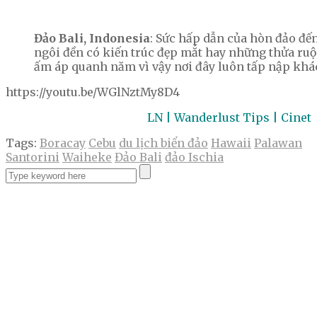
Đảo Bali, Indonesia
: Sức hấp dẫn của hòn đảo đến
ngôi đền có kiến trúc đẹp mắt hay những thửa ruộng
ấm áp quanh năm vì vậy nơi đây luôn tấp nập khách
https://youtu.be/WGlNztMy8D4
LN | Wanderlust Tips | Cinet
Tags:
Boracay
Cebu
du lịch biển đảo
Hawaii
Palawan
Santorini
Waiheke
Đảo Bali
đảo Ischia