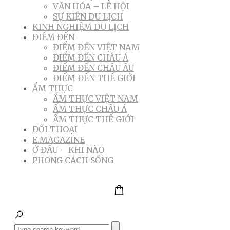
VĂN HÓA – LỄ HỘI
SỰ KIỆN DU LỊCH
KINH NGHIỆM DU LỊCH
ĐIỂM ĐẾN
ĐIỂM ĐẾN VIỆT NAM
ĐIỂM ĐẾN CHÂU Á
ĐIỂM ĐẾN CHÂU ÂU
ĐIỂM ĐẾN THẾ GIỚI
ẨM THỰC
ẨM THỰC VIỆT NAM
ẨM THỰC CHÂU Á
ẨM THỰC THẾ GIỚI
ĐỐI THOẠI
E.MAGAZINE
Ở ĐÂU – KHI NÀO
PHONG CÁCH SỐNG