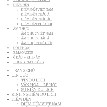
KINH NGHIỆM DU LỊCH
ĐIỂM ĐẾN
ĐIỂM ĐẾN VIỆT NAM
ĐIỂM ĐẾN CHÂU Á
ĐIỂM ĐẾN CHÂU ÂU
ĐIỂM ĐẾN THẾ GIỚI
ẨM THỰC
ẨM THỰC VIỆT NAM
ẨM THỰC CHÂU Á
ẨM THỰC THẾ GIỚI
ĐỐI THOẠI
E.MAGAZINE
Ở ĐÂU – KHI NÀO
PHONG CÁCH SỐNG
TRANG CHỦ
TIN TỨC
TIN DU LỊCH
VĂN HÓA – LỄ HỘI
SỰ KIỆN DU LỊCH
KINH NGHIỆM DU LỊCH
ĐIỂM ĐẾN
ĐIỂM ĐẾN VIỆT NAM