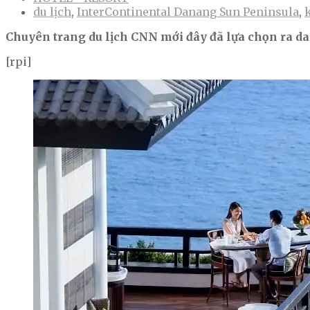
du lịch
,
InterContinental Danang Sun Peninsula
,
Chuyên trang du lịch CNN mới đây đã lựa chọn ra da
[rpi]