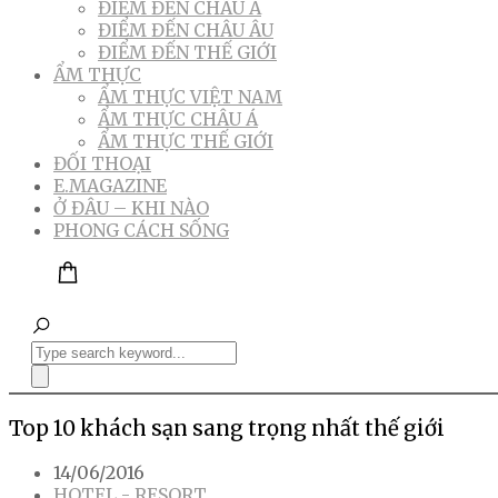
ĐIỂM ĐẾN CHÂU Á
ĐIỂM ĐẾN CHÂU ÂU
ĐIỂM ĐẾN THẾ GIỚI
ẨM THỰC
ẨM THỰC VIỆT NAM
ẨM THỰC CHÂU Á
ẨM THỰC THẾ GIỚI
ĐỐI THOẠI
E.MAGAZINE
Ở ĐÂU – KHI NÀO
PHONG CÁCH SỐNG
Top 10 khách sạn sang trọng nhất thế giới
14/06/2016
HOTEL - RESORT