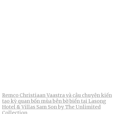
Remco Christiaan Vaastra và câu chuyện kiến
tạo kỳ quan bốn mùa bên bờ biển tại Lasong
Hotel & Villas Sam Son by The Unlimited
Collection