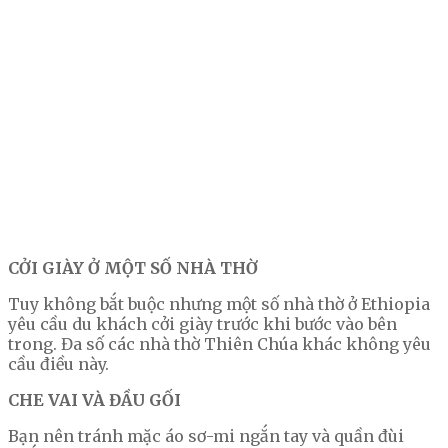
CỞI GIÀY Ở MỘT SỐ NHÀ THỜ
Tuy không bắt buộc nhưng một số nhà thờ ở Ethiopia
yêu cầu du khách cởi giày trước khi bước vào bên
trong. Đa số các nhà thờ Thiên Chúa khác không yêu
cầu điều này.
CHE VAI VÀ ĐẦU GỐI
Bạn nên tránh mặc áo sơ-mi ngắn tay và quần đùi