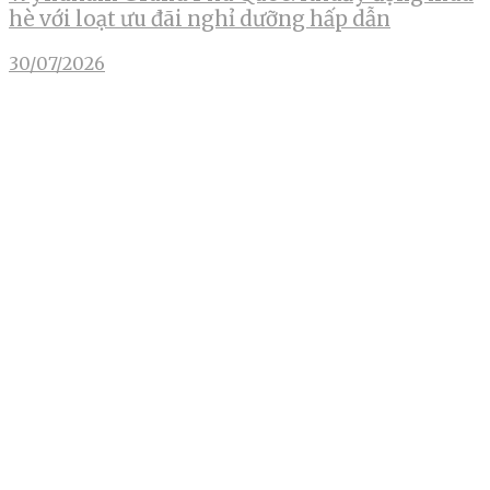
hè với loạt ưu đãi nghỉ dưỡng hấp dẫn
30/07/2026