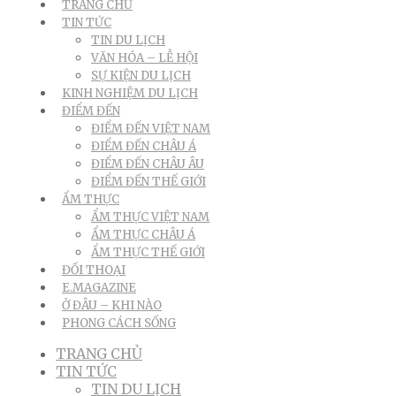
TRANG CHỦ
TIN TỨC
TIN DU LỊCH
VĂN HÓA – LỄ HỘI
SỰ KIỆN DU LỊCH
KINH NGHIỆM DU LỊCH
ĐIỂM ĐẾN
ĐIỂM ĐẾN VIỆT NAM
ĐIỂM ĐẾN CHÂU Á
ĐIỂM ĐẾN CHÂU ÂU
ĐIỂM ĐẾN THẾ GIỚI
ẨM THỰC
ẨM THỰC VIỆT NAM
ẨM THỰC CHÂU Á
ẨM THỰC THẾ GIỚI
ĐỐI THOẠI
E.MAGAZINE
Ở ĐÂU – KHI NÀO
PHONG CÁCH SỐNG
TRANG CHỦ
TIN TỨC
TIN DU LỊCH