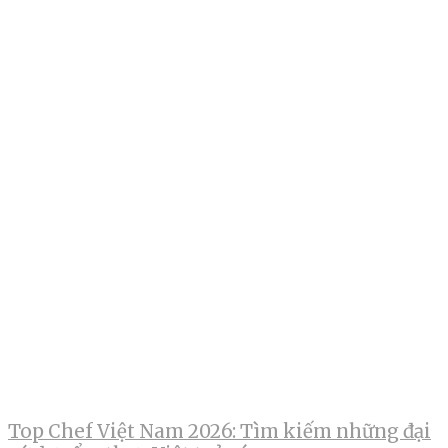
Top Chef Việt Nam 2026: Tìm kiếm những đại