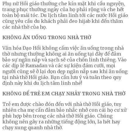
Phụ nữ Hồi giáo thường che kín mặt khi cầu nguyện,
trang phục thường ngày của họ phải rộng và che hết
toàn bộ mái tóc. Du lịch tâm linh tới các nước Hồi giáo
cũng yêu cầu du khách phải đeo hijab khi đến thăm
các nhà thờ của họ.
KHÔNG ĂN UỐNG TRONG NHÀ THỜ
Văn hóa Đạo Hồi không cấm việc ăn uống trong nhà
thờ nhưng thường không ai ăn uống tại đây để đảm
bảo sự ngăn nắp và sạch sẽ của chốn linh thiêng. Vào
các dịp lễ Ramadan và các sự kiện đám cưới, mọi
người cũng sẽ ở lại dọn dẹp ngăn nắp sau khi ăn uống
tại nhà thờ Hồi giáo. Bạn cần lưu ý và tuân theo quy
định này khi du lịch tâm linh nhé!
KHÔNG ĐỂ TRẺ EM CHẠY NHẢY TRONG NHÀ THỜ
Trẻ em được chào đón đến với nhà thờ Hồi giáo, tuy
nhiên cha mẹ cần đảm bảo nhắc nhở con cái họ cư xử
phù hợp bên trong các nhà thờ Hồi giáo. Chúng
không nên gây ra những tiếng động lớn, la hét hay
chạy xung quanh nhà thờ.