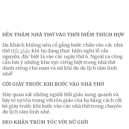
ĐẾN THĂM NHÀ THỜ VÀO THỜI ĐIỂM THÍCH HỢP
Du khách không nên cố gắng bước chân vào các nhà
thờ
Hồi giáo
khi họ đang thực hiện nghi lễ cầu
nguyện, đặc biệt là vào các ngày thứ 6. Ngoài ra cũng
cần lưu ý những khu vực riêng biệt trong nhà thờ
dành riêng cho nam và nữ khi đu du lịch tâm linh
nhé!
CỞI GIÀY TRƯỚC KHI BƯỚC VÀO NHÀ THỜ
Hãy quan sát những người Hồi giáo xung quanh và
bày tỏ sự tôn trọng với tôn giáo của họ bằng cách cởi
bỏ giày trước khi bước vào các nhà thờ trong chuyến
du lịch tâm linh nhé.
ĐEO KHĂN TRÙM TÓC VỚI NỮ GIỚI