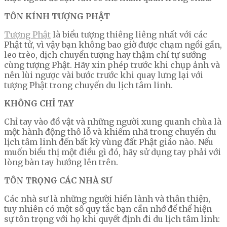
TÔN KÍNH TƯỢNG PHẬT
Tượng Phật
là biểu tượng thiêng liêng nhất với các
Phật tử, vì vậy bạn không bao giờ được chạm ngồi gần,
leo trèo, dịch chuyển tượng hay thậm chí tự sướng
cùng tượng Phật. Hãy xin phép trước khi chụp ảnh và
nên lùi ngược vài bước trước khi quay lưng lại với
tượng Phật trong chuyến du lịch tâm linh.
KHÔNG CHỈ TAY
Chỉ tay vào đồ vật và những người xung quanh chùa là
một hành động thô lỗ và khiếm nhã trong chuyến du
lịch tâm linh đến bất kỳ vùng đất Phật giáo nào. Nếu
muốn biểu thị một điều gì đó, hãy sử dụng tay phải với
lòng bàn tay hướng lên trên.
TÔN TRỌNG CÁC NHÀ SƯ
Các nhà sư là những người hiền lành và thân thiện,
tuy nhiên có một số quy tắc bạn cần nhớ để thể hiện
sự tôn trọng với họ khi quyết định đi du lịch tâm linh: