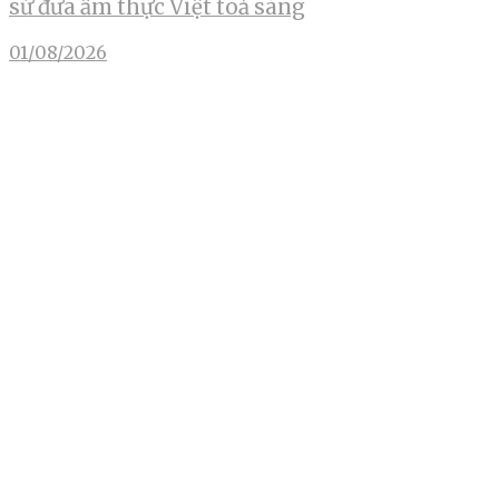
sứ đưa ẩm thực Việt toả sáng
01/08/2026