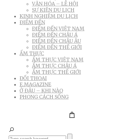
VĂN HÓA – LỄ HỘI
SỰ KIỆN DU LỊCH
KINH NGHIỆM DU LỊCH
ĐIỂM ĐẾN
ĐIỂM ĐẾN VIỆT NAM
ĐIỂM ĐẾN CHÂU Á
ĐIỂM ĐẾN CHÂU ÂU
ĐIỂM ĐẾN THẾ GIỚI
ẨM THỰC
ẨM THỰC VIỆT NAM
ẨM THỰC CHÂU Á
ẨM THỰC THẾ GIỚI
ĐỐI THOẠI
E.MAGAZINE
Ở ĐÂU – KHI NÀO
PHONG CÁCH SỐNG