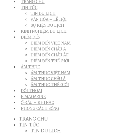
TRANG CHỦ
TIN TỨC
TIN DU LỊCH
VĂN HÓA – LỄ HỘI
SỰ KIỆN DU LỊCH
KINH NGHIỆM DU LỊCH
ĐIỂM ĐẾN
ĐIỂM ĐẾN VIỆT NAM
ĐIỂM ĐẾN CHÂU Á
ĐIỂM ĐẾN CHÂU ÂU
ĐIỂM ĐẾN THẾ GIỚI
ẨM THỰC
ẨM THỰC VIỆT NAM
ẨM THỰC CHÂU Á
ẨM THỰC THẾ GIỚI
ĐỐI THOẠI
E.MAGAZINE
Ở ĐÂU – KHI NÀO
PHONG CÁCH SỐNG
TRANG CHỦ
TIN TỨC
TIN DU LỊCH