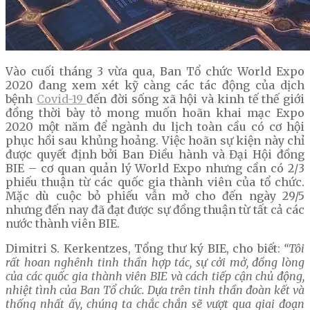
Vào cuối tháng 3 vừa qua, Ban Tổ chức World Expo
2020 đang xem xét kỹ càng các tác động của dịch
bệnh
Covid-19
đến đời sống xã hội và kinh tế thế giới
đồng thời bày tỏ mong muốn hoãn khai mạc Expo
2020 một năm để ngành du lịch toàn cầu có cơ hội
phục hồi sau khủng hoảng. Việc hoãn sự kiện này chỉ
được quyết định bởi Ban Điều hành và Đại Hội đồng
BIE – cơ quan quản lý World Expo nhưng cần có 2/3
phiếu thuận từ các quốc gia thành viên của tổ chức.
Mặc dù cuộc bỏ phiếu vẫn mở cho đến ngày 29/5
nhưng đến nay đã đạt được sự đồng thuận từ tất cả các
nước thành viên BIE.
Dimitri S. Kerkentzes, Tổng thư ký BIE, cho biết:
“Tôi
rất hoan nghênh
tinh thần hợp tác, sự cởi mở, đồng lòng
của các quốc gia thành viên BIE và
cách tiếp cận chủ động,
nhiệt tình của Ban Tổ chức.
Dựa trên tinh thần đoàn kết và
thống nhất ấy, chúng ta chắc chắn sẽ vượt qua giai đoạn