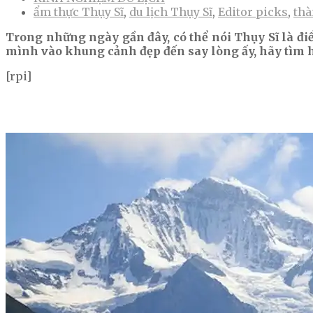
ẩm thực Thụy Sĩ
,
du lịch Thụy Sĩ
,
Editor picks
,
thà
Trong những ngày gần đây, có thể nói Thụy Sĩ là đi
mình vào khung cảnh đẹp đến say lòng ấy, hãy tìm h
[rpi]