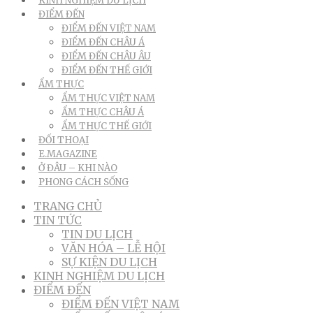
KINH NGHIỆM DU LỊCH
ĐIỂM ĐẾN
ĐIỂM ĐẾN VIỆT NAM
ĐIỂM ĐẾN CHÂU Á
ĐIỂM ĐẾN CHÂU ÂU
ĐIỂM ĐẾN THẾ GIỚI
ẨM THỰC
ẨM THỰC VIỆT NAM
ẨM THỰC CHÂU Á
ẨM THỰC THẾ GIỚI
ĐỐI THOẠI
E.MAGAZINE
Ở ĐÂU – KHI NÀO
PHONG CÁCH SỐNG
TRANG CHỦ
TIN TỨC
TIN DU LỊCH
VĂN HÓA – LỄ HỘI
SỰ KIỆN DU LỊCH
KINH NGHIỆM DU LỊCH
ĐIỂM ĐẾN
ĐIỂM ĐẾN VIỆT NAM