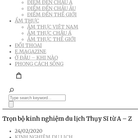
ĐIỂM ĐẾN CHÂU Á
ĐIỂM ĐẾN CHÂU ÂU
ĐIỂM ĐẾN THẾ GIỚI
ẨM THỰC
ẨM THỰC VIỆT NAM
ẨM THỰC CHÂU Á
ẨM THỰC THẾ GIỚI
ĐỐI THOẠI
E.MAGAZINE
Ở ĐÂU – KHI NÀO
PHONG CÁCH SỐNG
Trọn bộ kinh nghiệm du lịch Thụy Sĩ từ A – Z
24/02/2020
KINH NGHIỆM DU LỊCH