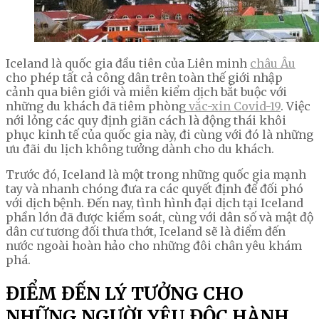
Iceland là quốc gia đầu tiên của Liên minh
châu Âu
cho phép tất cả công dân trên toàn thế giới nhập
cảnh qua biên giới và miễn kiểm dịch bắt buộc với
những du khách đã tiêm phòng
vắc-xin Covid-19
. Việc
nới lỏng các quy định giãn cách là động thái khôi
phục kinh tế của quốc gia này, đi cùng với đó là những
ưu đãi du lịch không tưởng dành cho du khách.
Trước đó, Iceland là một trong những quốc gia mạnh
tay và nhanh chóng đưa ra các quyết định để đối phó
với dịch bệnh. Đến nay, tình hình đại dịch tại Iceland
phần lớn đã được kiểm soát, cùng với dân số và mật độ
dân cư tương đối thưa thớt, Iceland sẽ là điểm đến
nước ngoài hoàn hảo cho những đôi chân yêu khám
phá.
ĐIỂM ĐẾN LÝ TƯỞNG CHO
NHỮNG NGƯỜI YÊU ĐỘC HÀNH