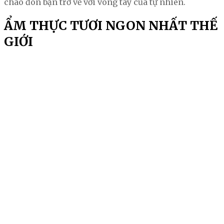
chào đón bạn trở về với vòng tay của tự nhiên.
ẨM THỰC TƯƠI NGON NHẤT THẾ
GIỚI