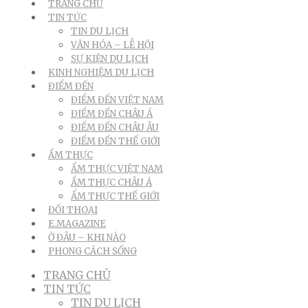
TRANG CHỦ
TIN TỨC
TIN DU LỊCH
VĂN HÓA – LỄ HỘI
SỰ KIỆN DU LỊCH
KINH NGHIỆM DU LỊCH
ĐIỂM ĐẾN
ĐIỂM ĐẾN VIỆT NAM
ĐIỂM ĐẾN CHÂU Á
ĐIỂM ĐẾN CHÂU ÂU
ĐIỂM ĐẾN THẾ GIỚI
ẨM THỰC
ẨM THỰC VIỆT NAM
ẨM THỰC CHÂU Á
ẨM THỰC THẾ GIỚI
ĐỐI THOẠI
E.MAGAZINE
Ở ĐÂU – KHI NÀO
PHONG CÁCH SỐNG
TRANG CHỦ
TIN TỨC
TIN DU LỊCH