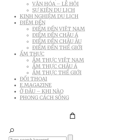
VĂN HÓA – LỄ HỘI
SỰ KIỆN DU LỊCH
KINH NGHIỆM DU LỊCH
ĐIỂM ĐẾN
ĐIỂM ĐẾN VIỆT NAM
ĐIỂM ĐẾN CHÂU Á
ĐIỂM ĐẾN CHÂU ÂU
ĐIỂM ĐẾN THẾ GIỚI
ẨM THỰC
ẨM THỰC VIỆT NAM
ẨM THỰC CHÂU Á
ẨM THỰC THẾ GIỚI
ĐỐI THOẠI
E.MAGAZINE
Ở ĐÂU – KHI NÀO
PHONG CÁCH SỐNG