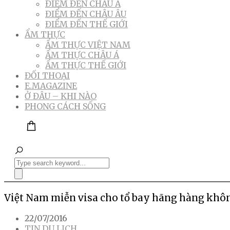
ĐIỂM ĐẾN CHÂU Á
ĐIỂM ĐẾN CHÂU ÂU
ĐIỂM ĐẾN THẾ GIỚI
ẨM THỰC
ẨM THỰC VIỆT NAM
ẨM THỰC CHÂU Á
ẨM THỰC THẾ GIỚI
ĐỐI THOẠI
E.MAGAZINE
Ở ĐÂU – KHI NÀO
PHONG CÁCH SỐNG
Việt Nam miễn visa cho tổ bay hãng hàng khô
22/07/2016
TIN DU LỊCH