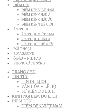
KINH NGHIỆM DU LỊCH
ĐIỂM ĐẾN
ĐIỂM ĐẾN VIỆT NAM
ĐIỂM ĐẾN CHÂU Á
ĐIỂM ĐẾN CHÂU ÂU
ĐIỂM ĐẾN THẾ GIỚI
ẨM THỰC
ẨM THỰC VIỆT NAM
ẨM THỰC CHÂU Á
ẨM THỰC THẾ GIỚI
ĐỐI THOẠI
E.MAGAZINE
Ở ĐÂU – KHI NÀO
PHONG CÁCH SỐNG
TRANG CHỦ
TIN TỨC
TIN DU LỊCH
VĂN HÓA – LỄ HỘI
SỰ KIỆN DU LỊCH
KINH NGHIỆM DU LỊCH
ĐIỂM ĐẾN
ĐIỂM ĐẾN VIỆT NAM