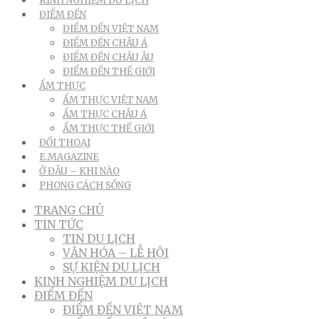
KINH NGHIỆM DU LỊCH
ĐIỂM ĐẾN
ĐIỂM ĐẾN VIỆT NAM
ĐIỂM ĐẾN CHÂU Á
ĐIỂM ĐẾN CHÂU ÂU
ĐIỂM ĐẾN THẾ GIỚI
ẨM THỰC
ẨM THỰC VIỆT NAM
ẨM THỰC CHÂU Á
ẨM THỰC THẾ GIỚI
ĐỐI THOẠI
E.MAGAZINE
Ở ĐÂU – KHI NÀO
PHONG CÁCH SỐNG
TRANG CHỦ
TIN TỨC
TIN DU LỊCH
VĂN HÓA – LỄ HỘI
SỰ KIỆN DU LỊCH
KINH NGHIỆM DU LỊCH
ĐIỂM ĐẾN
ĐIỂM ĐẾN VIỆT NAM