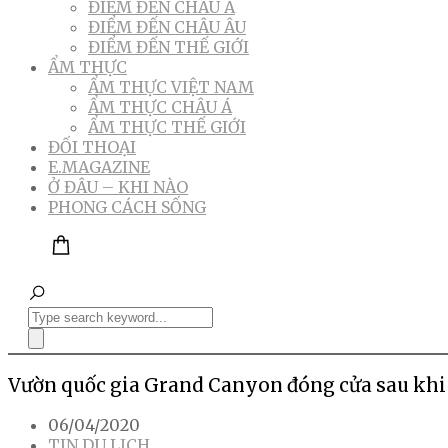
ĐIỂM ĐẾN CHÂU Á
ĐIỂM ĐẾN CHÂU ÂU
ĐIỂM ĐẾN THẾ GIỚI
ẨM THỰC
ẨM THỰC VIỆT NAM
ẨM THỰC CHÂU Á
ẨM THỰC THẾ GIỚI
ĐỐI THOẠI
E.MAGAZINE
Ở ĐÂU – KHI NÀO
PHONG CÁCH SỐNG
Vườn quốc gia Grand Canyon đóng cửa sau khi 
06/04/2020
TIN DU LỊCH