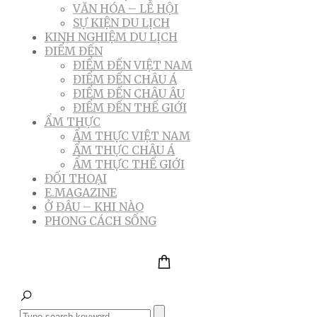
VĂN HÓA – LỄ HỘI
SỰ KIỆN DU LỊCH
KINH NGHIỆM DU LỊCH
ĐIỂM ĐẾN
ĐIỂM ĐẾN VIỆT NAM
ĐIỂM ĐẾN CHÂU Á
ĐIỂM ĐẾN CHÂU ÂU
ĐIỂM ĐẾN THẾ GIỚI
ẨM THỰC
ẨM THỰC VIỆT NAM
ẨM THỰC CHÂU Á
ẨM THỰC THẾ GIỚI
ĐỐI THOẠI
E.MAGAZINE
Ở ĐÂU – KHI NÀO
PHONG CÁCH SỐNG