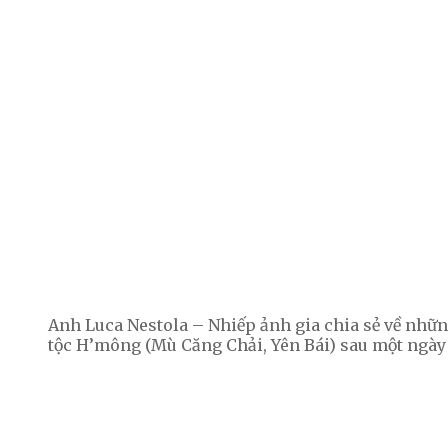
Anh Luca Nestola – Nhiếp ảnh gia chia sẻ về nhữ
tộc H’mông (Mù Căng Chải, Yên Bái) sau một ngày 