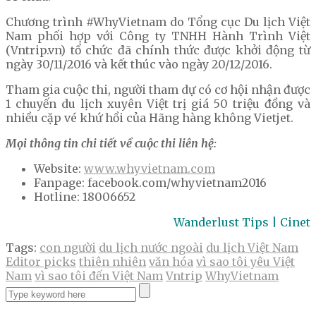
Chương trình #WhyVietnam do Tổng cục Du lịch Việt
Nam phối hợp với Công ty TNHH Hành Trình Việt
(Vntrip.vn) tổ chức đã chính thức được khởi động từ
ngày 30/11/2016 và kết thúc vào ngày 20/12/2016.
Tham gia cuộc thi, người tham dự có cơ hội nhận được
1 chuyến du lịch xuyên Việt trị giá 50 triệu đồng và
nhiều cặp vé khứ hồi của Hãng hàng không Vietjet.
Mọi thông tin chi tiết về cuộc thi liên hệ:
Website:
www.whyvietnam.com
Fanpage: facebook.com/whyvietnam2016
Hotline: 18006652
Wanderlust Tips | Cinet
Tags:
con người
du lịch nước ngoài
du lịch Việt Nam
Editor picks
thiên nhiên
văn hóa
vì sao tôi yêu Việt
Nam
vì sao tôi đến Việt Nam
Vntrip
WhyVietnam