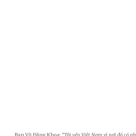
Bạn Vũ Đăng Khoa:
“Tôi yêu Việt Nam vì nơi đó có nh