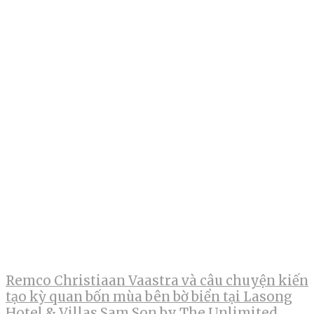
Remco Christiaan Vaastra và câu chuyện kiến
tạo kỳ quan bốn mùa bên bờ biển tại Lasong
Hotel & Villas Sam Son by The Unlimited