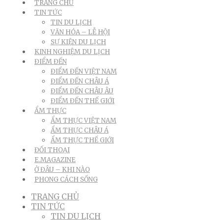
TRANG CHỦ
TIN TỨC
TIN DU LỊCH
VĂN HÓA – LỄ HỘI
SỰ KIỆN DU LỊCH
KINH NGHIỆM DU LỊCH
ĐIỂM ĐẾN
ĐIỂM ĐẾN VIỆT NAM
ĐIỂM ĐẾN CHÂU Á
ĐIỂM ĐẾN CHÂU ÂU
ĐIỂM ĐẾN THẾ GIỚI
ẨM THỰC
ẨM THỰC VIỆT NAM
ẨM THỰC CHÂU Á
ẨM THỰC THẾ GIỚI
ĐỐI THOẠI
E.MAGAZINE
Ở ĐÂU – KHI NÀO
PHONG CÁCH SỐNG
TRANG CHỦ
TIN TỨC
TIN DU LỊCH