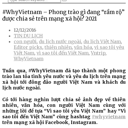
#WhyVietnam – Phong trào gì đang “rầm rộ”
được chia sẻ trên mạng xã hội? 2021
12/12/2016
TIN DU LỊCH
con người
,
du lịch nước ngoài
,
du lịch Việt Nam
,
Editor picks
,
thiên nhiên
,
văn hóa
,
vì sao tôi yêu
Việt Nam
,
vì sao tôi đến Việt Nam
,
Vntrip
,
WhyVietnam
Tuần qua, #WhyVietnam đã tạo thành một phong
trào lan tỏa tình yêu nước và yêu du lịch trên mạng
xã hội tới đông đảo người Việt Nam và khách du
lịch nước ngoài.
Có tới hàng nghìn lượt chia sẻ ảnh đẹp về thiên
nhiên, văn hóa, con người Việt Nam cùng với
những lời đề tựa “Vì sao tôi yêu Việt Nam” hay “Vì
sao tôi đến Việt Nam” cùng hashtag
#whyvietnam
trên mạng xã hội Facebook, Instagram.