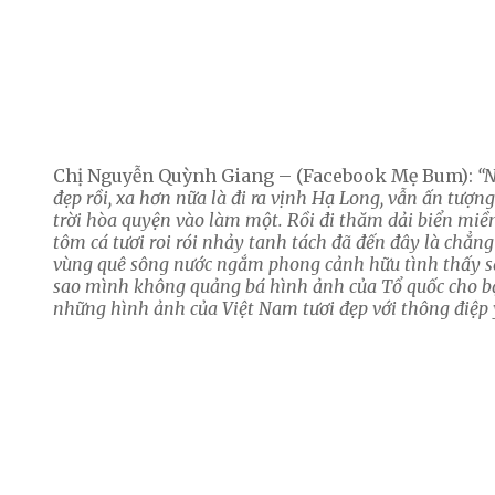
Chị Nguyễn Quỳnh Giang – (Facebook Mẹ Bum):
“N
đẹp rồi, xa hơn nữa là đi ra vịnh Hạ Long, vẫn ấn tượn
trời hòa quyện vào làm một. Rồi đi thăm dải biển miề
tôm cá tươi roi rói nhảy tanh tách đã đến đây là chẳng
vùng quê sông nước ngắm phong cảnh hữu tình thấy sa
sao mình không quảng bá hình ảnh của Tổ quốc cho bạn
những hình ảnh của Việt Nam tươi đẹp với thông điệp