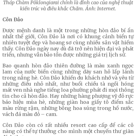
Tháp Chàm Pôklongiarai chính là đỉnh cao của nghệ thuật
kiến trúc và điêu khắc Chăm. Ảnh: Internet.
Côn Đảo
Được mệnh danh là một trong những hòn đảo bí ẩn
nhất thế giới, Côn Đảo là nơi có khung cảnh biển tự
nhiên tuyệt đẹp và hoang sơ cùng nhiều sản vật hiếm
thấy. Côn Đảo ngày nay dù đã trở nên hiện đại và phát
triển, nhưng vẫn bảo tồn được những giá trị lịch sử.
Bao quanh hòn đảo thiên đường là màu xanh ngọc
lam của nước biển cùng những dãy san hô lấp lánh
trong nắng hè. Côn Đảo khiến du khách nhớ và yêu từ
những điều nhỏ nhất, như buổi chiều tà ngồi hóng
mát ven nhà nghe tiếng loa phường phát đi mọi thông
tin cho cả hòn đảo. Hay những hàng phượng vỹ đỏ rực
báo hiệu mùa hè, những giàn hoa giấy tô điểm sắc
màu rừng rậm, những bông hoa súng trong hồ nước,
vách đá màu đỏ – cam.
Côn Đảo còn có rất nhiều resort cao cấp để các cô
nàng có thể tự thưởng cho mình một chuyến thư giãn