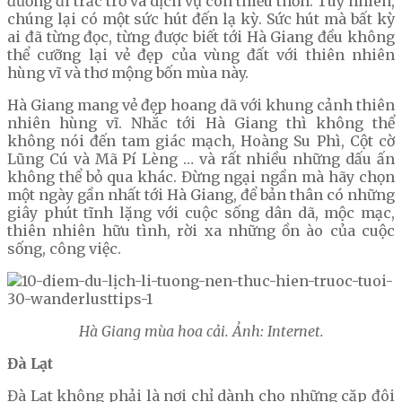
đường đi trắc trở và dịch vụ còn thiếu thốn. Tuy nhiên,
chúng lại có một sức hút đến lạ kỳ. Sức hút mà bất kỳ
ai đã từng đọc, từng được biết tới Hà Giang đều không
thể cưỡng lại vẻ đẹp của vùng đất với thiên nhiên
hùng vĩ và thơ mộng bốn mùa này.
Hà Giang mang vẻ đẹp hoang dã với khung cảnh thiên
nhiên hùng vĩ. Nhắc tới Hà Giang thì không thể
không nói đến tam giác mạch, Hoàng Su Phì, Cột cờ
Lũng Cú và Mã Pí Lèng … và rất nhiều những dấu ấn
không thể bỏ qua khác. Đừng ngại ngần mà hãy chọn
một ngày gần nhất tới Hà Giang, để bản thân có những
giây phút tĩnh lặng với cuộc sống dân dã, mộc mạc,
thiên nhiên hữu tình, rời xa những ồn ào của cuộc
sống, công việc.
Hà Giang mùa hoa cải. Ảnh: Internet.
Đà Lạt
Đà Lạt không phải là nơi chỉ dành cho những cặp đôi