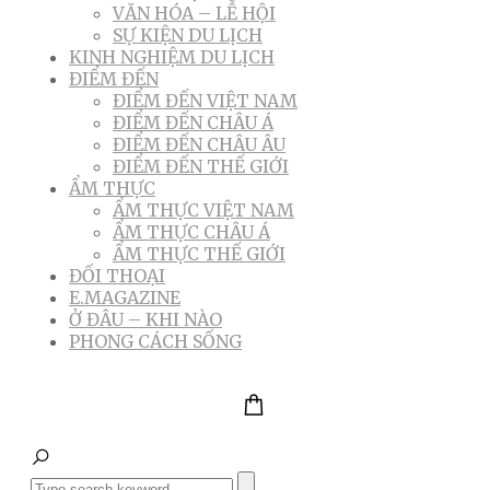
VĂN HÓA – LỄ HỘI
SỰ KIỆN DU LỊCH
KINH NGHIỆM DU LỊCH
ĐIỂM ĐẾN
ĐIỂM ĐẾN VIỆT NAM
ĐIỂM ĐẾN CHÂU Á
ĐIỂM ĐẾN CHÂU ÂU
ĐIỂM ĐẾN THẾ GIỚI
ẨM THỰC
ẨM THỰC VIỆT NAM
ẨM THỰC CHÂU Á
ẨM THỰC THẾ GIỚI
ĐỐI THOẠI
E.MAGAZINE
Ở ĐÂU – KHI NÀO
PHONG CÁCH SỐNG