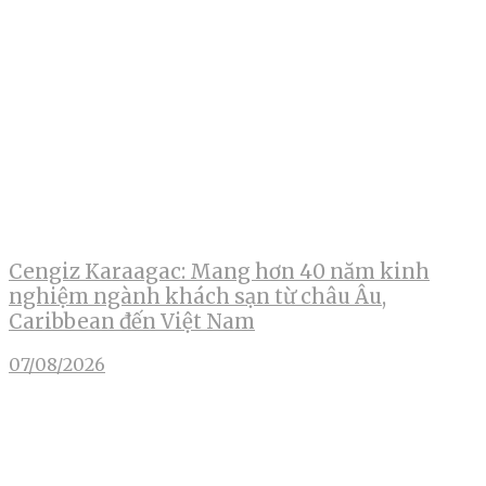
Cengiz Karaagac: Mang hơn 40 năm kinh
nghiệm ngành khách sạn từ châu Âu,
Caribbean đến Việt Nam
07/08/2026