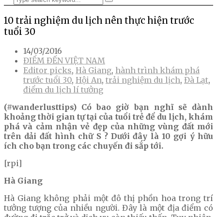
10 trải nghiệm du lịch nên thực hiện trước
tuổi 30
14/03/2016
ĐIỂM ĐẾN VIỆT NAM
Editor picks
,
Hà Giang
,
hành trình khám phá
trước tuổi 30
,
Hội An
,
trải nghiệm du lịch
,
Đà Lạt
,
điểm du lịch lí tưởng
(#wanderlusttips) Có bao giờ bạn nghĩ sẽ dành
khoảng thời gian tự tại của tuổi trẻ để du lịch, khám
phá và cảm nhận vẻ đẹp của những vùng đất mới
trên dải đất hình chữ S ? Dưới đây là 10 gợi ý hữu
ích cho bạn trong các chuyến đi sắp tới.
[rpi]
Hà Giang
Hà Giang không phải một đô thị phồn hoa trong trí
tưởng tượng của nhiều người. Đây là một địa điểm có