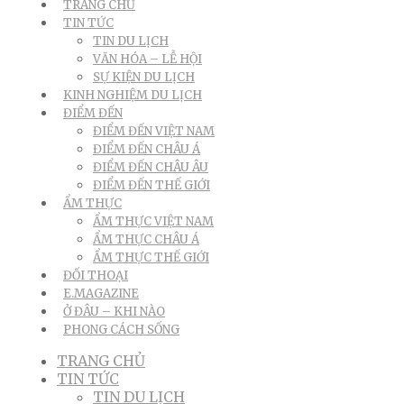
TRANG CHỦ
TIN TỨC
TIN DU LỊCH
VĂN HÓA – LỄ HỘI
SỰ KIỆN DU LỊCH
KINH NGHIỆM DU LỊCH
ĐIỂM ĐẾN
ĐIỂM ĐẾN VIỆT NAM
ĐIỂM ĐẾN CHÂU Á
ĐIỂM ĐẾN CHÂU ÂU
ĐIỂM ĐẾN THẾ GIỚI
ẨM THỰC
ẨM THỰC VIỆT NAM
ẨM THỰC CHÂU Á
ẨM THỰC THẾ GIỚI
ĐỐI THOẠI
E.MAGAZINE
Ở ĐÂU – KHI NÀO
PHONG CÁCH SỐNG
TRANG CHỦ
TIN TỨC
TIN DU LỊCH