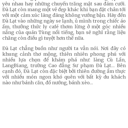
yêu nhau hay những chuyến trăng mật sau đám cưới.
Đà Lạt còn mang một vẻ đẹp khác khi bạn đặt chân tới
với một cảm xúc lãng đãng không vướng bận. Hãy đến
Đà Lạt vào những ngày se lạnh, ủ mình trong chiếc áo
ấm, thưởng thức ly café thơm lừng ở một góc nhiều
nắng của quán Tùng nổi tiếng, bạn sẽ nghĩ rằng liệu
chăng còn điều gì tuyệt hơn thế nữa.
Đà Lạt chẳng buồn như người ta vẫn nói. Nơi đây có
khung cảnh thơ mộng, thiên nhiên phong phú với
nhiều lựa chọn để khám phá như: làng Cù Lần,
LangBiang, trường Cao đẳng Sư phạm Đà Lạt… Bên
cạnh đó, Đà Lạt còn đặc biệt bởi thiên đường ẩm thực
với nhiều món ngon khó quên với bất kỳ du khách
nào như bánh căn, đồ nướng, bánh xèo…