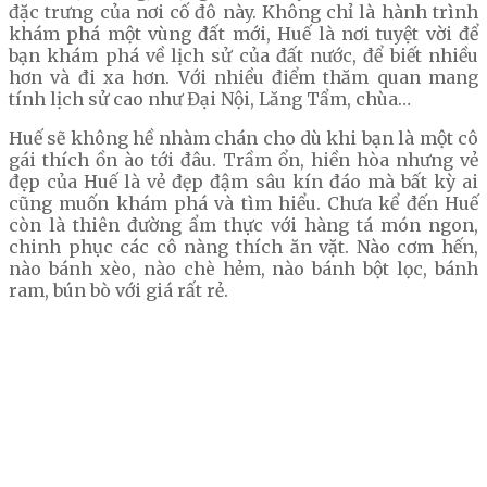
đặc trưng của nơi cố đô này. Không chỉ là hành trình
khám phá một vùng đất mới, Huế là nơi tuyệt vời để
bạn khám phá về lịch sử của đất nước, để biết nhiều
hơn và đi xa hơn. Với nhiều điểm thăm quan mang
tính lịch sử cao như Đại Nội, Lăng Tẩm, chùa…
Huế sẽ không hề nhàm chán cho dù khi bạn là một cô
gái thích ồn ào tới đâu. Trầm ổn, hiền hòa nhưng vẻ
đẹp của Huế là vẻ đẹp đậm sâu kín đáo mà bất kỳ ai
cũng muốn khám phá và tìm hiểu. Chưa kể đến Huế
còn là thiên đường ẩm thực với hàng tá món ngon,
chinh phục các cô nàng thích ăn vặt. Nào cơm hến,
nào bánh xèo, nào chè hẻm, nào bánh bột lọc, bánh
ram, bún bò với giá rất rẻ.