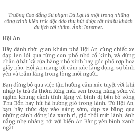
Trường Cao đẳng Sư phạm Đà Lạt là một trong những
công trình kiến trúc độc đáo thu hút được rất nhiều khách
du lịch tới thăm. Ảnh: Internet.
Hội An
Hãy dành thời gian khám phá Hội An cùng chiếc xe
đạp len lỏi qua từng con phố nhỏ cổ kính, và dừng
chân ở bất kỳ cửa hàng nhỏ xinh hay góc phố rợp hoa
giấy nào. Hội An mang tới cảm xúc lắng đọng, sự bình
yên và trầm lắng trong lòng mỗi người.
Bạn đừng bỏ qua việc tận hưởng cảm xúc tuyệt vời khi
nhấp ly trà đá thơm lừng mùi sen trong nắng sớm và
ngắm khung cảnh tĩnh lặng và bình dị bên bờ sông
Thu Bồn hay hít hà hương gió trong lành. Từ Hội An,
bạn hãy thức dậy vào sáng sớm, đạp xe băng qua
những cánh đồng lúa xanh rì, gió thổi mát lành, ánh
nắng nhẹ nhàng, tới với biển An Bàng yên bình xanh
ngắt.