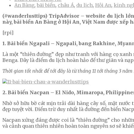
An Bàng
,
bãi biển
,
châu Á
,
du lịch
,
Hội An
,
kinh ng
(#wanderlusttips) TripAdvisor – website du lịch lớ
này, bãi biển An Bàng ở Hội An, Việt Nam được xếp h
[rpi]
1. Bãi biển Ngapali – Ngapali, bang Rakhine, Mya
Là một “thiên đường” đẹp như tranh với hàng cọ xanh m
Benga. Đây là điểm du lịch hoàn hảo để thư giãn và nạp
Thời gian tốt nhất để tới đây là từ tháng 11 tới tháng 3 năm 
2. Bãi biển Nacpan – El Nido, Mimaropa, Philippine
Nhờ sở hữu bờ cát mịn trải dài hàng cây số, mặt nước 
đẹp tuyệt vời. Điểm trừ duy nhất là đường đến biển Nac
Nacpan xứng đáng được coi là “thiên đường” cho những 
và cảnh quan thiên nhiên hoàn toàn nguyên sơ sẽ khiến