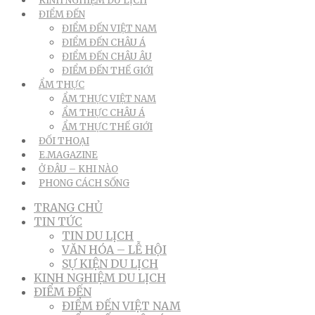
KINH NGHIỆM DU LỊCH
ĐIỂM ĐẾN
ĐIỂM ĐẾN VIỆT NAM
ĐIỂM ĐẾN CHÂU Á
ĐIỂM ĐẾN CHÂU ÂU
ĐIỂM ĐẾN THẾ GIỚI
ẨM THỰC
ẨM THỰC VIỆT NAM
ẨM THỰC CHÂU Á
ẨM THỰC THẾ GIỚI
ĐỐI THOẠI
E.MAGAZINE
Ở ĐÂU – KHI NÀO
PHONG CÁCH SỐNG
TRANG CHỦ
TIN TỨC
TIN DU LỊCH
VĂN HÓA – LỄ HỘI
SỰ KIỆN DU LỊCH
KINH NGHIỆM DU LỊCH
ĐIỂM ĐẾN
ĐIỂM ĐẾN VIỆT NAM