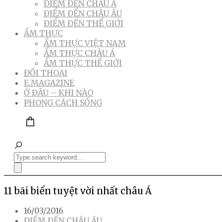
ĐIỂM ĐẾN CHÂU Á
ĐIỂM ĐẾN CHÂU ÂU
ĐIỂM ĐẾN THẾ GIỚI
ẨM THỰC
ẨM THỰC VIỆT NAM
ẨM THỰC CHÂU Á
ẨM THỰC THẾ GIỚI
ĐỐI THOẠI
E.MAGAZINE
Ở ĐÂU – KHI NÀO
PHONG CÁCH SỐNG
11 bãi biển tuyệt vời nhất châu Á
16/03/2016
ĐIỂM ĐẾN CHÂU ÂU