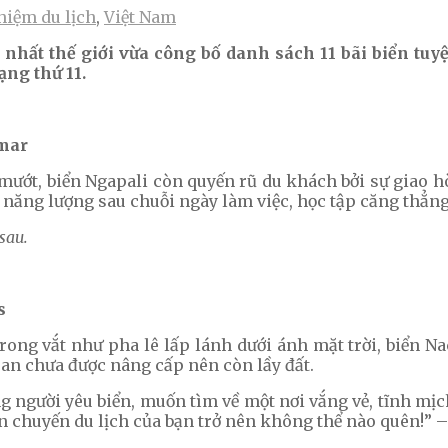
hiệm du lịch
,
Việt Nam
n nhất thế giới vừa công bố danh sách 11 bãi biển tu
ạng thứ 11.
nmar
ướt, biển Ngapali còn quyến rũ du khách bởi sự giao h
 năng lượng sau chuỗi ngày làm việc, học tập căng thẳng
sau.
s
trong vắt như pha lê lấp lánh dưới ánh mặt trời, biển 
pan chưa được nâng cấp nên còn lầy đất.
người yêu biển, muốn tìm về một nơi vắng vẻ, tĩnh mịch
 chuyến du lịch của bạn trở nên không thể nào quên!” – 