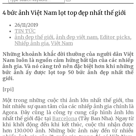
4 bức ảnh Việt Nam lọt top đẹp nhất thế giới
26/11/2019
TIN TỨC
ảnh đẹp thế giới
,
ảnh đẹp việt nam
,
Editor picks
,
Nhiếp ảnh gia
,
Việt Nam
Những khoảnh khắc đời thường của người dân Việt
Nam luôn là nguồn cảm hứng bất tận của các nhiếp
ảnh gia. Và nó càng trở nên đặc biệt hơn khi những
bức ảnh ấy được lọt top 50 bức ảnh đẹp nhất thế
giới.
[rpi]
Một trong những cuộc thi ảnh lớn nhất thế giới, thu
hút nhiều sự quan tâm của các nhiếp ảnh gia chính là
Agora. Đây cũng là công ty cung cấp hình ảnh lớn
nhất thế giới đặc tại
Barcelona
(Tây Ban Nha). Ngay từ
khi khởi động đến khi kết thúc, cuộc thi nhận được
hơn 130.000 ảnh. Những bức ảnh này đến từ nhiều