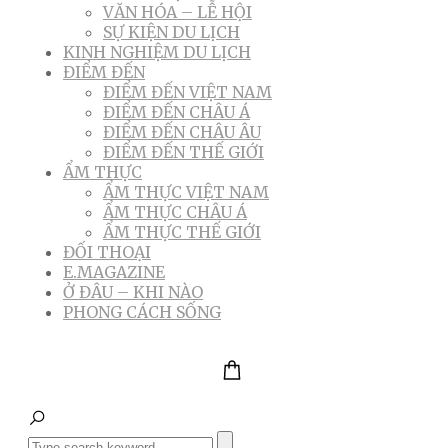
VĂN HÓA – LỄ HỘI
SỰ KIỆN DU LỊCH
KINH NGHIỆM DU LỊCH
ĐIỂM ĐẾN
ĐIỂM ĐẾN VIỆT NAM
ĐIỂM ĐẾN CHÂU Á
ĐIỂM ĐẾN CHÂU ÂU
ĐIỂM ĐẾN THẾ GIỚI
ẨM THỰC
ẨM THỰC VIỆT NAM
ẨM THỰC CHÂU Á
ẨM THỰC THẾ GIỚI
ĐỐI THOẠI
E.MAGAZINE
Ở ĐÂU – KHI NÀO
PHONG CÁCH SỐNG