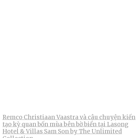
Remco Christiaan Vaastra và câu chuyện kiến
tạo kỳ quan bốn mùa bên bờ biển tại Lasong
Hotel & Villas Sam Son by The Unlimited