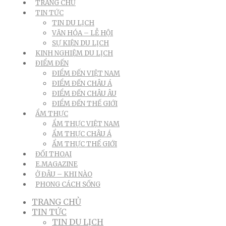
TRANG CHỦ
TIN TỨC
TIN DU LỊCH
VĂN HÓA – LỄ HỘI
SỰ KIỆN DU LỊCH
KINH NGHIỆM DU LỊCH
ĐIỂM ĐẾN
ĐIỂM ĐẾN VIỆT NAM
ĐIỂM ĐẾN CHÂU Á
ĐIỂM ĐẾN CHÂU ÂU
ĐIỂM ĐẾN THẾ GIỚI
ẨM THỰC
ẨM THỰC VIỆT NAM
ẨM THỰC CHÂU Á
ẨM THỰC THẾ GIỚI
ĐỐI THOẠI
E.MAGAZINE
Ở ĐÂU – KHI NÀO
PHONG CÁCH SỐNG
TRANG CHỦ
TIN TỨC
TIN DU LỊCH