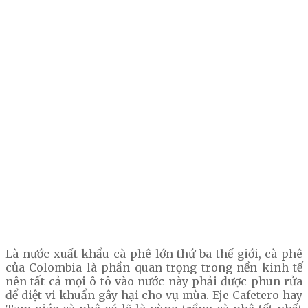
Là nước xuất khẩu cà phê lớn thứ ba thế giới, cà phê
của Colombia là phần quan trọng trong nền kinh tế
nên tất cả mọi ô tô vào nước này phải được phun rửa
để diệt vi khuẩn gây hại cho vụ mùa. Eje Cafetero hay