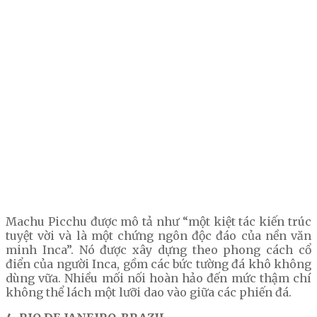
Machu Picchu được mô tả như “một kiệt tác kiến trúc
tuyệt vời và là một chứng ngôn độc đáo của nền văn
minh Inca”. Nó được xây dựng theo phong cách cổ
điển của người Inca, gồm các bức tường đá khô không
dùng vữa. Nhiều mối nối hoàn hảo đến mức thậm chí
không thể lách một lưỡi dao vào giữa các phiến đá.