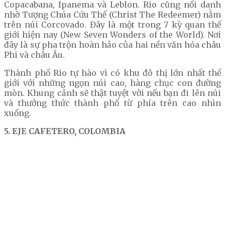
Copacabana, Ipanema và Leblon. Rio cũng nổi danh
nhờ Tượng Chúa Cứu Thế (Christ The Redeemer) nằm
trên núi Corcovado. Đây là một trong 7 kỳ quan thế
giới hiện nay (New Seven Wonders of the World). Nơi
đây là sự pha trộn hoàn hảo của hai nền văn hóa châu
Phi và châu Âu.
Thành phố Rio tự hào vì có khu đô thị lớn nhất thế
giới với những ngọn núi cao, hàng chục con đường
mòn. Khung cảnh sẽ thật tuyệt vời nếu bạn đi lên núi
và thưởng thức thành phố từ phía trên cao nhìn
xuống.
5. EJE CAFETERO, COLOMBIA