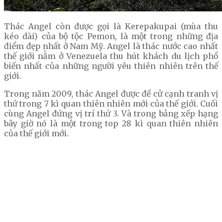
Thác Angel còn được gọi là Kerepakupai (mùa thu
kéo dài) của bộ tộc Pemon, là một trong những địa
điểm đẹp nhất ở Nam Mỹ. Angel là thác nước cao nhất
thế giới nằm ở Venezuela thu hút khách du lịch phổ
biến nhất của những người yêu thiên nhiên trên thế
giới.
Trong năm 2009, thác Angel được đề cử cạnh tranh vị
thứ trong 7 kì quan thiên nhiên mới của thế giới. Cuối
cùng Angel đứng vị trí thứ 3. Và trong bảng xếp hạng
bây giờ nó là một trong top 28 kì quan thiên nhiên
của thế giới mới.