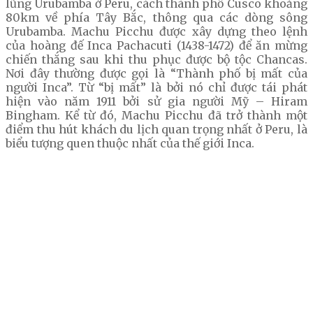
lũng Urubamba ở Peru, cách thành phố Cusco khoảng
80km về phía Tây Bắc, thông qua các dòng sông
Urubamba. Machu Picchu được xây dựng theo lệnh
của hoàng đế Inca Pachacuti (1438-1472) để ăn mừng
chiến thắng sau khi thu phục được bộ tộc Chancas.
Nơi đây thường được gọi là “Thành phố bị mất của
người Inca”. Từ “bị mất” là bởi nó chỉ được tái phát
hiện vào năm 1911 bởi sử gia người Mỹ – Hiram
Bingham. Kể từ đó, Machu Picchu đã trở thành một
điểm thu hút khách du lịch quan trọng nhất ở Peru, là
biểu tượng quen thuộc nhất của thế giới Inca.