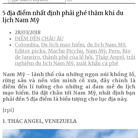
5 địa điểm nhất định phải ghé thăm khi du
lịch Nam Mỹ
28/03/2018
ĐIỂM ĐẾN CHÂU ÂU
Colombia
,
Du lịch mạo hiểm
,
du lịch Nam Mỹ
,
Editor picks
,
Machu Picchu
,
Nam Mỹ
,
Peru
,
Rio
de Janeiro
,
thành phố của lễ hội
,
Tháp Angel
,
trải
nghiệm du lịch Nam Mỹ
,
xuất khẩu cà phê
Nam Mỹ – lãnh thổ của những ngọn núi khổng lồ,
rừng sâu và nền văn minh cổ xưa, đây chính là
điểm đến lí tưởng cho những ai đam mê du lịch
mạo hiểm. Đã đặt chân tới Nam Mỹ, nhất định bạn
phải đến 5 địa điểm là biểu tượng cho lục địa này.
[rpi]
1. THÁC ANGEL, VENEZUELA