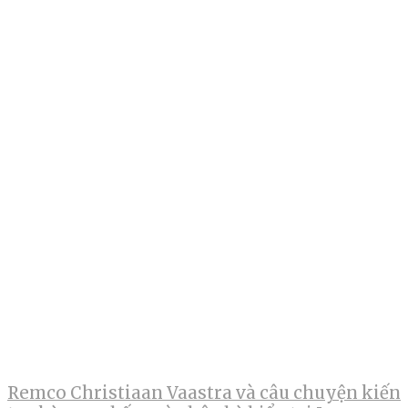
Remco Christiaan Vaastra và câu chuyện kiến