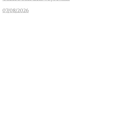
07/08/2026