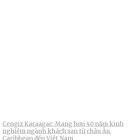
Cengiz Karaagac: Mang hơn 40 năm kinh
nghiệm ngành khách sạn từ châu Âu,
Caribbean đến Việt Nam