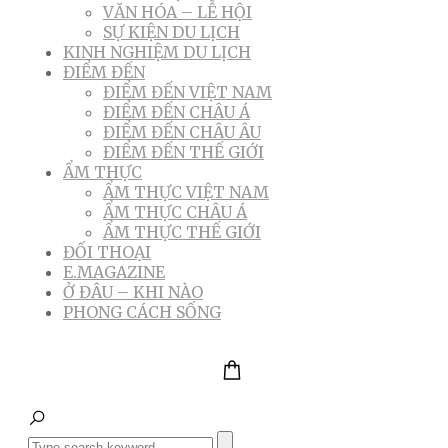
VĂN HÓA – LỄ HỘI
SỰ KIỆN DU LỊCH
KINH NGHIỆM DU LỊCH
ĐIỂM ĐẾN
ĐIỂM ĐẾN VIỆT NAM
ĐIỂM ĐẾN CHÂU Á
ĐIỂM ĐẾN CHÂU ÂU
ĐIỂM ĐẾN THẾ GIỚI
ẨM THỰC
ẨM THỰC VIỆT NAM
ẨM THỰC CHÂU Á
ẨM THỰC THẾ GIỚI
ĐỐI THOẠI
E.MAGAZINE
Ở ĐÂU – KHI NÀO
PHONG CÁCH SỐNG