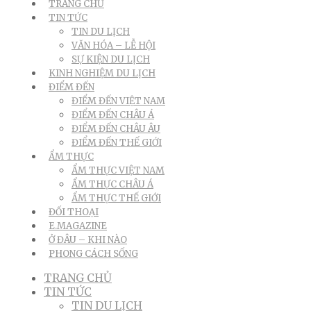
TRANG CHỦ
TIN TỨC
TIN DU LỊCH
VĂN HÓA – LỄ HỘI
SỰ KIỆN DU LỊCH
KINH NGHIỆM DU LỊCH
ĐIỂM ĐẾN
ĐIỂM ĐẾN VIỆT NAM
ĐIỂM ĐẾN CHÂU Á
ĐIỂM ĐẾN CHÂU ÂU
ĐIỂM ĐẾN THẾ GIỚI
ẨM THỰC
ẨM THỰC VIỆT NAM
ẨM THỰC CHÂU Á
ẨM THỰC THẾ GIỚI
ĐỐI THOẠI
E.MAGAZINE
Ở ĐÂU – KHI NÀO
PHONG CÁCH SỐNG
TRANG CHỦ
TIN TỨC
TIN DU LỊCH