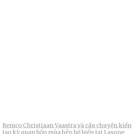
Remco Christiaan Vaastra và câu chuyện kiến
tạo kỳ quan bốn mùa bên bờ biển tại Lasong