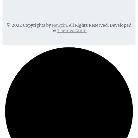
© 2022 Copyrights by
Newzin
. All Rights Reserved. Developed
by
ThemesCamp