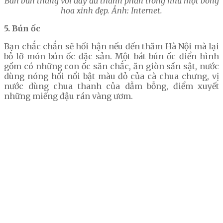
Bán bún thang với đầy đủ thành phần trông như một bông
hoa xinh đẹp. Ảnh: Internet.
5. Bún ốc
Bạn chắc chắn sẽ hối hận nếu đến thăm Hà Nội mà lại
bỏ lỡ món bún ốc đặc sản. Một bát bún ốc điển hình
gồm có những con ốc săn chắc, ăn giòn sần sật, nước
dùng nóng hổi nổi bật màu đỏ của cà chua chưng, vị
nước dùng chua thanh của dẫm bỗng, điểm xuyết
những miếng đậu rán vàng ươm.