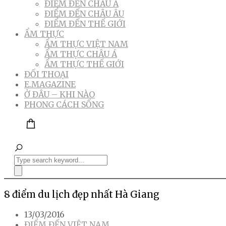
ĐIỂM ĐẾN CHÂU Á
ĐIỂM ĐẾN CHÂU ÂU
ĐIỂM ĐẾN THẾ GIỚI
ẨM THỰC
ẨM THỰC VIỆT NAM
ẨM THỰC CHÂU Á
ẨM THỰC THẾ GIỚI
ĐỐI THOẠI
E.MAGAZINE
Ở ĐÂU – KHI NÀO
PHONG CÁCH SỐNG
8 điểm du lịch đẹp nhất Hà Giang
13/03/2016
ĐIỂM ĐẾN VIỆT NAM