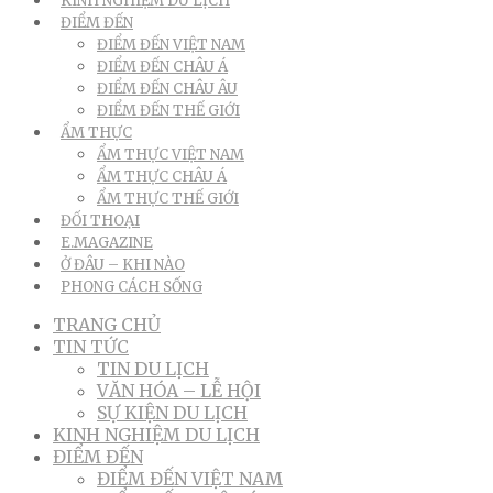
KINH NGHIỆM DU LỊCH
ĐIỂM ĐẾN
ĐIỂM ĐẾN VIỆT NAM
ĐIỂM ĐẾN CHÂU Á
ĐIỂM ĐẾN CHÂU ÂU
ĐIỂM ĐẾN THẾ GIỚI
ẨM THỰC
ẨM THỰC VIỆT NAM
ẨM THỰC CHÂU Á
ẨM THỰC THẾ GIỚI
ĐỐI THOẠI
E.MAGAZINE
Ở ĐÂU – KHI NÀO
PHONG CÁCH SỐNG
TRANG CHỦ
TIN TỨC
TIN DU LỊCH
VĂN HÓA – LỄ HỘI
SỰ KIỆN DU LỊCH
KINH NGHIỆM DU LỊCH
ĐIỂM ĐẾN
ĐIỂM ĐẾN VIỆT NAM