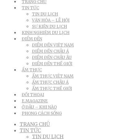
TRANG CHỦ
TIN TỨC
TIN DU LỊCH
VĂN HÓA – LỄ HỘI
SỰ KIỆN DU LỊCH
KINH NGHIỆM DU LỊCH
ĐIỂM ĐẾN
ĐIỂM ĐẾN VIỆT NAM
ĐIỂM ĐẾN CHÂU Á
ĐIỂM ĐẾN CHÂU ÂU
ĐIỂM ĐẾN THẾ GIỚI
ẨM THỰC
ẨM THỰC VIỆT NAM
ẨM THỰC CHÂU Á
ẨM THỰC THẾ GIỚI
ĐỐI THOẠI
E.MAGAZINE
Ở ĐÂU – KHI NÀO
PHONG CÁCH SỐNG
TRANG CHỦ
TIN TỨC
TIN DU LỊCH