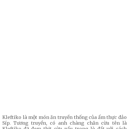
Kleftiko là một món ăn truyền thống của ẩm thực đảo
Síp. Tương truyền, có anh chàng chăn cừu tên là
Kleftiko đã đem thịt cừu nấu trong lò đất với cách