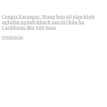
Cengiz Karaagac: Mang hơn 40 năm kinh
nghiệm ngành khách sạn từ châu Âu,
Caribbean đến Việt Nam
07/08/2026