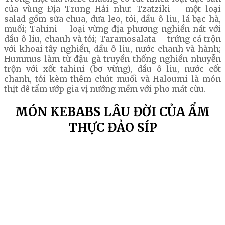
của vùng Địa Trung Hải như: Tzatziki – một loại
salad gồm sữa chua, dưa leo, tỏi, dầu ô liu, lá bạc hà,
muối; Tahini – loại vừng địa phương nghiền nát với
dầu ô liu, chanh và tỏi; Taramosalata – trứng cá trộn
với khoai tây nghiền, dầu ô liu, nước chanh và hành;
Hummus làm từ đậu gà truyền thống nghiền nhuyễn
trộn với xốt tahini (bơ vừng), dầu ô liu, nước cốt
chanh, tỏi kèm thêm chút muối và Haloumi là món
thịt dê tẩm ướp gia vị nướng mềm với pho mát cừu.
MÓN KEBABS LÂU ĐỜI CỦA ẨM
THỰC ĐẢO SÍP