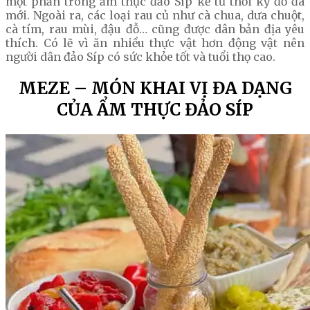
một phần trong ẩm thực đảo Síp kể từ thời kỳ đồ đá
mới. Ngoài ra, các loại rau củ như cà chua, dưa chuột,
cà tím, rau mùi, đậu đỗ… cũng được dân bản địa yêu
thích. Có lẽ vì ăn nhiều thực vật hơn động vật nên
người dân đảo Síp có sức khỏe tốt và tuổi thọ cao.
MEZE – MÓN KHAI VỊ ĐA DẠNG
CỦA ẨM THỰC ĐẢO SÍP