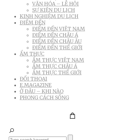
VĂN HÓA – LỄ HỘI
SỰ KIỆN DU LỊCH
KINH NGHIỆM DU LỊCH
ĐIỂM ĐẾN
ĐIỂM ĐẾN VIỆT NAM
ĐIỂM ĐẾN CHÂU Á
ĐIỂM ĐẾN CHÂU ÂU
ĐIỂM ĐẾN THẾ GIỚI
ẨM THỰC
ẨM THỰC VIỆT NAM
ẨM THỰC CHÂU Á
ẨM THỰC THẾ GIỚI
ĐỐI THOẠI
E.MAGAZINE
Ở ĐÂU – KHI NÀO
PHONG CÁCH SỐNG