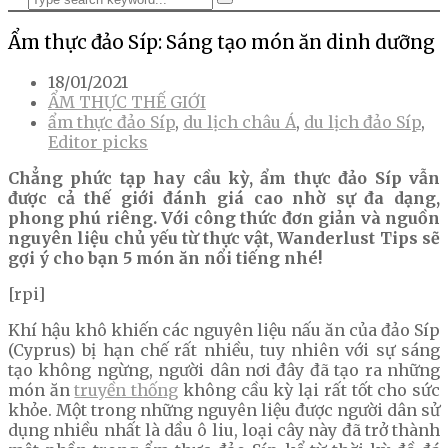
Ẩm thực đảo Síp: Sáng tạo món ăn dinh dưỡng
18/01/2021
ẨM THỰC THẾ GIỚI
ẩm thực đảo Síp
,
du lịch châu Á
,
du lịch đảo Síp
,
Editor picks
Chẳng phức tạp hay cầu kỳ, ẩm thực đảo Síp vẫn
được cả thế giới đánh giá cao nhờ sự đa dạng,
phong phú riêng. Với công thức đơn giản và nguồn
nguyên liệu chủ yếu từ thực vật, Wanderlust Tips sẽ
gợi ý cho bạn 5 món ăn nổi tiếng nhé!
[rpi]
Khí hậu khô khiến các nguyên liệu nấu ăn của đảo Síp
(Cyprus) bị hạn chế rất nhiều, tuy nhiên với sự sáng
tạo không ngừng, người dân nơi đây đã tạo ra những
món ăn
truyền thống
không cầu kỳ lại rất tốt cho sức
khỏe. Một trong những nguyên liệu được người dân sử
dụng nhiều nhất là dầu ô liu, loại cây này đã trở thành