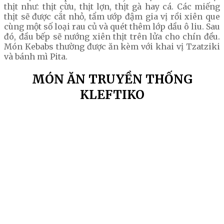
thịt như: thịt cừu, thịt lợn, thịt gà hay cá. Các miếng
thịt sẽ được cắt nhỏ, tẩm ướp đậm gia vị rồi xiên que
cùng một số loại rau củ và quét thêm lớp dầu ô liu. Sau
đó, đầu bếp sẽ nướng xiên thịt trên lửa cho chín đều.
Món Kebabs thường được ăn kèm với khai vị Tzatziki
và bánh mì Pita.
MÓN ĂN TRUYỀN THỐNG
KLEFTIKO