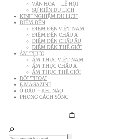
VĂN HÓA – LỄ HỘI
SỰ KIỆN DU LỊCH
KINH NGHIỆM DU LỊCH
ĐIỂM ĐẾN
ĐIỂM ĐẾN VIỆT NAM
ĐIỂM ĐẾN CHÂU Á
ĐIỂM ĐẾN CHÂU ÂU
ĐIỂM ĐẾN THẾ GIỚI
ẨM THỰC
ẨM THỰC VIỆT NAM
ẨM THỰC CHÂU Á
ẨM THỰC THẾ GIỚI
ĐỐI THOẠI
E.MAGAZINE
Ở ĐÂU – KHI NÀO
PHONG CÁCH SỐNG