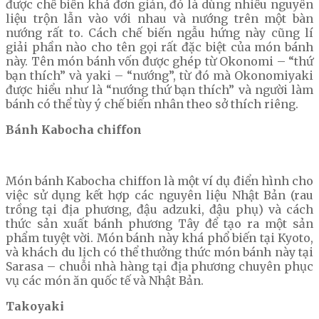
được chế biến khá đơn giản, đó là dùng nhiều nguyên
liệu trộn lẫn vào với nhau và nướng trên một bàn
nướng rất to. Cách chế biến ngẫu hứng này cũng lí
giải phần nào cho tên gọi rất đặc biệt của món bánh
này. Tên món bánh vốn được ghép từ Okonomi – “thứ
bạn thích” và yaki – “nướng”, từ đó mà Okonomiyaki
được hiểu như là “nướng thứ bạn thích” và người làm
bánh có thể tùy ý chế biến nhân theo sở thích riêng.
Bánh Kabocha chiffon
Món bánh Kabocha chiffon là một ví dụ điển hình cho
việc sử dụng kết hợp các nguyên liệu Nhật Bản (rau
trồng tại địa phương, đậu adzuki, đậu phụ) và cách
thức sản xuất bánh phương Tây để tạo ra một sản
phẩm tuyệt vời. Món bánh này khá phổ biến tại Kyoto,
và khách du lịch có thể thưởng thức món bánh này tại
Sarasa – chuỗi nhà hàng tại địa phương chuyên phục
vụ các món ăn quốc tế và Nhật Bản.
Takoyaki