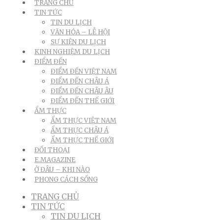
TRANG CHỦ
TIN TỨC
TIN DU LỊCH
VĂN HÓA – LỄ HỘI
SỰ KIỆN DU LỊCH
KINH NGHIỆM DU LỊCH
ĐIỂM ĐẾN
ĐIỂM ĐẾN VIỆT NAM
ĐIỂM ĐẾN CHÂU Á
ĐIỂM ĐẾN CHÂU ÂU
ĐIỂM ĐẾN THẾ GIỚI
ẨM THỰC
ẨM THỰC VIỆT NAM
ẨM THỰC CHÂU Á
ẨM THỰC THẾ GIỚI
ĐỐI THOẠI
E.MAGAZINE
Ở ĐÂU – KHI NÀO
PHONG CÁCH SỐNG
TRANG CHỦ
TIN TỨC
TIN DU LỊCH