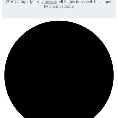
© 2022 Copyrights by
Newzin
. All Rights Reserved. Developed
by
ThemesCamp