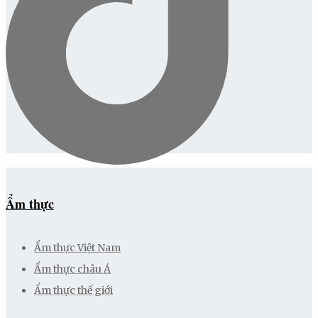
Ẩm thực
Ẩm thực Việt Nam
Ẩm thực châu Á
Ẩm thực thế giới