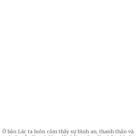
Ở bản Lác ta luôn cảm thấy sự bình an, thanh thản và