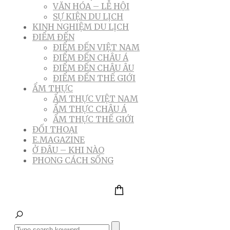
VĂN HÓA – LỄ HỘI
SỰ KIỆN DU LỊCH
KINH NGHIỆM DU LỊCH
ĐIỂM ĐẾN
ĐIỂM ĐẾN VIỆT NAM
ĐIỂM ĐẾN CHÂU Á
ĐIỂM ĐẾN CHÂU ÂU
ĐIỂM ĐẾN THẾ GIỚI
ẨM THỰC
ẨM THỰC VIỆT NAM
ẨM THỰC CHÂU Á
ẨM THỰC THẾ GIỚI
ĐỐI THOẠI
E.MAGAZINE
Ở ĐÂU – KHI NÀO
PHONG CÁCH SỐNG