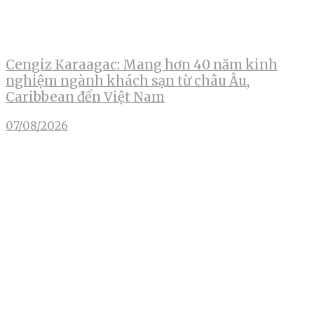
Cengiz Karaagac: Mang hơn 40 năm kinh
nghiệm ngành khách sạn từ châu Âu,
Caribbean đến Việt Nam
07/08/2026