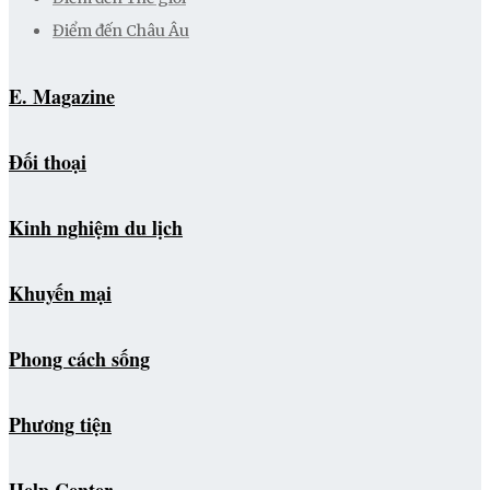
Điểm đến Châu Âu
E. Magazine
Đối thoại
Kinh nghiệm du lịch
Khuyến mại
Phong cách sống
Phương tiện