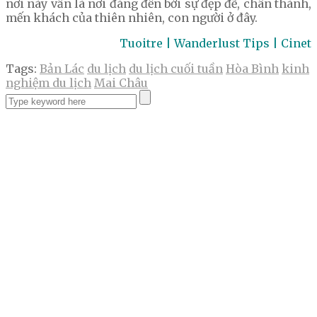
nơi này vẫn là nơi đáng đến bởi sự đẹp đẽ, chân thành,
mến khách của thiên nhiên, con người ở đây.
Tuoitre | Wanderlust Tips | Cinet
Tags:
Bản Lác
du lịch
du lịch cuối tuần
Hòa Bình
kinh
nghiệm du lịch
Mai Châu