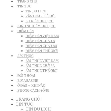
TRANG CHỦ
TIN TỨC
TIN DU LỊCH
VĂN HÓA – LỄ HỘI
SỰ KIỆN DU LỊCH
KINH NGHIỆM DU LỊCH
ĐIỂM ĐẾN
ĐIỂM ĐẾN VIỆT NAM
ĐIỂM ĐẾN CHÂU Á
ĐIỂM ĐẾN CHÂU ÂU
ĐIỂM ĐẾN THẾ GIỚI
ẨM THỰC
ẨM THỰC VIỆT NAM
ẨM THỰC CHÂU Á
ẨM THỰC THẾ GIỚI
ĐỐI THOẠI
E.MAGAZINE
Ở ĐÂU – KHI NÀO
PHONG CÁCH SỐNG
TRANG CHỦ
TIN TỨC
TIN DU LỊCH