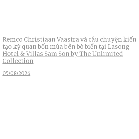
Remco Christiaan Vaastra và câu chuyện kiến
tạo kỳ quan bốn mùa bên bờ biển tại Lasong
Hotel & Villas Sam Son by The Unlimited
Collection
05/08/2026