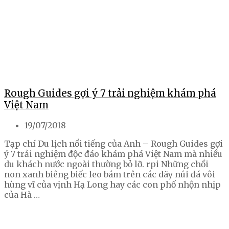
Rough Guides gợi ý 7 trải nghiệm khám phá
Việt Nam
19/07/2018
Tạp chí Du lịch nổi tiếng của Anh – Rough Guides gợi
ý 7 trải nghiệm độc đáo khám phá Việt Nam mà nhiều
du khách nước ngoài thường bỏ lỡ. rpi Những chồi
non xanh biêng biếc leo bám trên các dãy núi đá vôi
hùng vĩ của vịnh Hạ Long hay các con phố nhộn nhịp
của Hà …