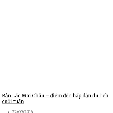
Bản Lác Mai Châu – điểm đến hấp dẫn du lịch
cuối tuần
22/07/2016