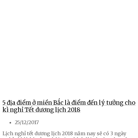
5 địa điểm ở miền Bắc là điểm đến lý tưởng cho
kì nghỉ Tết dương lịch 2018
25/12/2017
Lịch nghỉ tết dương lịch 2018 năm nay sẽ có 3 ngày