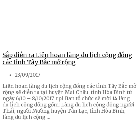
Sắp diễn ra Liên hoan làng du lịch cộng đồng
các tỉnh Tây Bắc mở rộng
23/09/2017
Liên hoan làng du lịch cộng đồng các tỉnh Tây Bắc mở
rộng sẽ diễn ra tại huyện Mai Châu, tỉnh Hòa Bình từ
ngày 6/10 – 8/10/2017. rpi Ban tổ chức sẽ mời 14 làng
du lịch cộng đồng gồm: Làng du lịch cộng đồng người
Thái, người Mường huyện Tân Lạc, tỉnh Hòa Bình;
làng du lịch cộng …