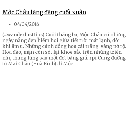
Mộc Châu lãng đãng cuối xuân
04/04/2016
(#wanderlusttips) Cuối tháng ba, Mộc Châu có những
ngày nắng đẹp hiếm hoi giữa tiết trời mát lạnh, đôi
khi âm u. Những cánh đồng hoa cải trắng, vàng nở rộ.
Hoa đào, mận còn sót lại khoe sắc trên những triền
núi, thung lũng sau một đợt băng giá. rpi Cung đường
từ Mai Châu (Hoà Bình) đi Mộc …