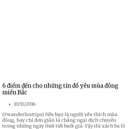
6 điểm đến cho những tín đồ yêu mùa đông
miền Bắc
10/11/2016
(#wanderlusttips) Nếu bạn là người yêu thích mùa
đông, hay chỉ đơn giản là chẳng ngại dịch chuyển
trong những ngày thời tiết buốt giá. Vậy thì xách ba lô