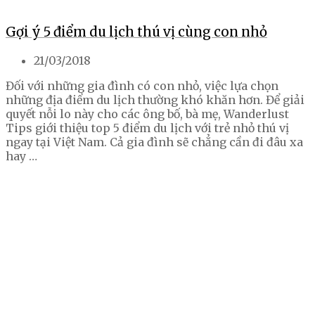
Gợi ý 5 điểm du lịch thú vị cùng con nhỏ
21/03/2018
Đối với những gia đình có con nhỏ, việc lựa chọn
những địa điểm du lịch thường khó khăn hơn. Để giải
quyết nỗi lo này cho các ông bố, bà mẹ, Wanderlust
Tips giới thiệu top 5 điểm du lịch với trẻ nhỏ thú vị
ngay tại Việt Nam. Cả gia đình sẽ chẳng cần đi đâu xa
hay …