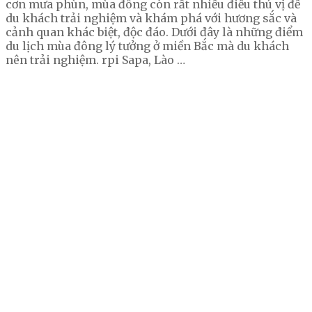
cơn mưa phùn, mùa đông còn rất nhiều điều thú vị để
du khách trải nghiệm và khám phá với hương sắc và
cảnh quan khác biệt, độc đáo. Dưới đây là những điểm
du lịch mùa đông lý tưởng ở miền Bắc mà du khách
nên trải nghiệm. rpi Sapa, Lào …