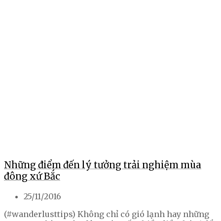
Những điểm đến lý tưởng trải nghiệm mùa
đông xứ Bắc
25/11/2016
(#wanderlusttips) Không chỉ có gió lạnh hay những